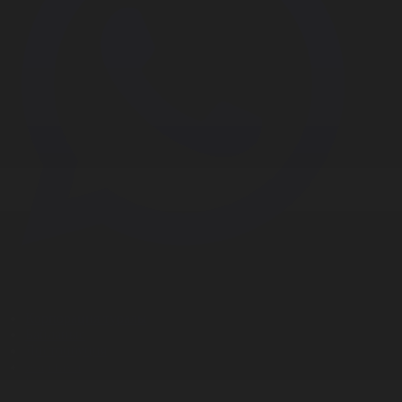
Корпорация туралы
Байланыс
Дистрибуция
Жарнама
Редакция стандарты