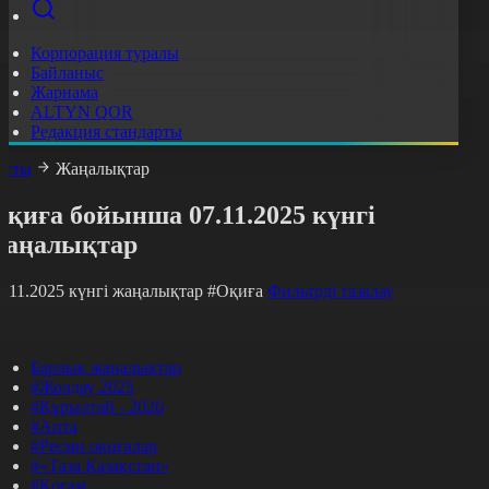
Корпорация туралы
Байланыс
Жарнама
ALTYN QOR
Редакция стандарты
асты
Жаңалықтар
қиға бойынша 07.11.2025 күнгі
жаңалықтар
7.11.2025 күнгі жаңалықтар
#Оқиға
Фильтрді тазалау
Барлық жаңалықтар
#Жолдау 2025
#Құрылтай - 2026
#Апта
#Ресми оқиғалар
#«Таза Қазақстан»
#Қоғам