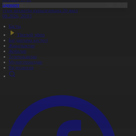
Мәдениет
лттық архивтің құрылғанына 20 жыл
5.08.2026, 20:03
Басты
Тікелей эфир
Бағдарлама кестесі
Жаңалықтар
Жобалар
Телехикаялар
Мультсериалдар
Видеоархив