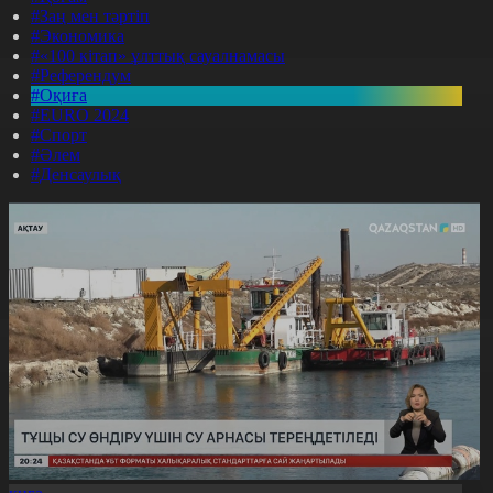
#Заң мен тәртіп
#Экономика
#«100 кітап» ұлттық сауалнамасы
#Референдум
#Оқиға
#EURO 2024
#Спорт
#Әлем
#Денсаулық