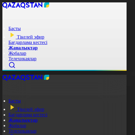
Басты
Тікелей эфир
Бағдарлама кестесі
Жаңалықтар
Жобалар
Телехикаялар
Басты
Тікелей эфир
Бағдарлама кестесі
Жаңалықтар
Жобалар
Телехикаялар