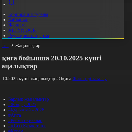
Корпорация туралы
Байланыс
Жарнама
ALTYN QOR
Редакция стандарты
асты
Жаңалықтар
қиға бойынша 20.10.2025 күнгі
жаңалықтар
0.10.2025 күнгі жаңалықтар
#Оқиға
Фильтрді тазалау
Барлық жаңалықтар
#Жолдау 2025
#Құрылтай - 2026
#Апта
#Ресми оқиғалар
#«Таза Қазақстан»
#Қоғам