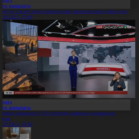
Оқиға
Күн жаңалығы
ҚО-да 2 млрд теңге ұрлағандарға қатысты тергеу басталды
0.10.2025, 17:00
Оқиға
Күн жаңалығы
амбыл облысында 510 шетелдік көші-қон заңнамасын
ұзған
0.10.2025, 13:09