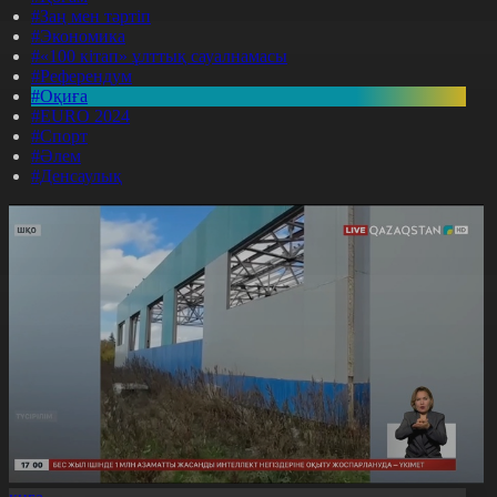
#Заң мен тәртіп
#Экономика
#«100 кітап» ұлттық сауалнамасы
#Референдум
#Оқиға
#EURO 2024
#Спорт
#Әлем
#Денсаулық