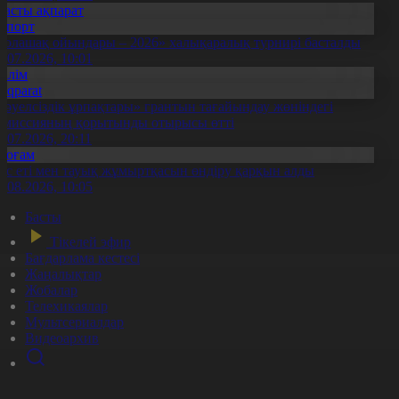
Басты ақпарат
Спорт
Болашақ ойындары – 2026» халықаралық турнирі басталды
0.07.2026, 10:01
Білім
Aqparat
Тәуелсіздік ұрпақтары» грантын тағайындау жөніндегі
омиссияның қорытынды отырысы өтті
1.07.2026, 20:11
Қоғам
ұс еті мен тауық жұмыртқасын өндіру қарқын алды
7.08.2026, 10:05
Басты
Тікелей эфир
Бағдарлама кестесі
Жаңалықтар
Жобалар
Телехикаялар
Мультсериалдар
Видеоархив