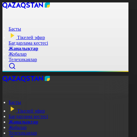
Басты
Тікелей эфир
Бағдарлама кестесі
Жаңалықтар
Жобалар
Телехикаялар
Басты
Тікелей эфир
Бағдарлама кестесі
Жаңалықтар
Жобалар
Телехикаялар