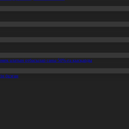
өмек алатын отбасылар саны 50%-ға қысқарды
ін бұзған