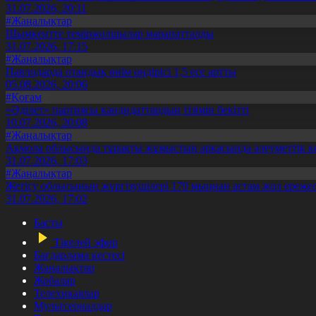
31.07.2026, 20:11
#Жаңалықтар
Шымкентте теміржолшылар марапатталды
31.07.2026, 17:15
#Жаңалықтар
Павлодарда отандық өнім өндірісі 1,5 есе артты
05.08.2026, 20:06
#Қоғам
«Әділет» партиясы кандидаттардың тізімін бекітті
10.07.2026, 20:08
#Жаңалықтар
Ақмола облысында тұрақты жұмыстың арқасында әлеуметтік к
31.07.2026, 17:03
#Жаңалықтар
Жетісу облысының жүргізушілері 170 мыңнан астам жол ережес
31.07.2026, 17:02
Басты
Тікелей эфир
Бағдарлама кестесі
Жаңалықтар
Жобалар
Телехикаялар
Мультсериалдар