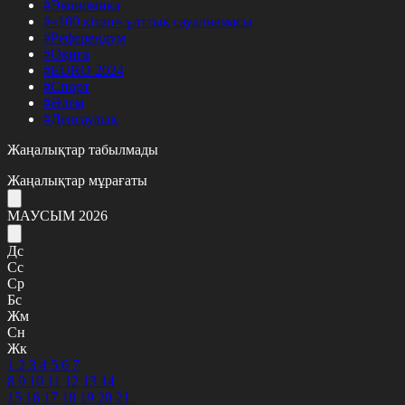
#Экономика
#«100 кітап» ұлттық сауалнамасы
#Референдум
#Оқиға
#EURO 2024
#Спорт
#Әлем
#Денсаулық
Жаңалықтар табылмады
Жаңалықтар мұрағаты
МАУСЫМ 2026
Дс
Сс
Ср
Бс
Жм
Сн
Жк
1
2
3
4
5
6
7
8
9
10
11
12
13
14
15
16
17
18
19
20
21