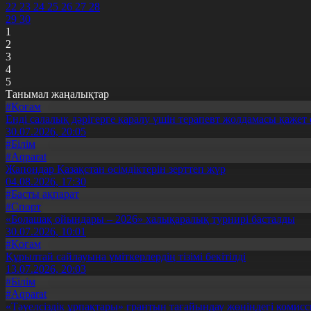
22
23
24
25
26
27
28
29
30
1
2
3
4
5
Танымал жаңалықтар
#Қоғам
Енді салалық дәрігерге қаралу үшін терапевт жолдамасы қажет 
30.07.2026, 20:05
#Білім
#Aqparat
Жапондар Қазақстан өсімдіктерін зерттеп жүр
04.08.2026, 17:30
#Басты ақпарат
#Спорт
«Болашақ ойындары – 2026» халықаралық турнирі басталды
30.07.2026, 10:01
#Қоғам
Құрылтай сайлауына үміткерлердің тізімі бекітілді
13.07.2026, 20:03
#Білім
#Aqparat
«Тәуелсіздік ұрпақтары» грантын тағайындау жөніндегі коми