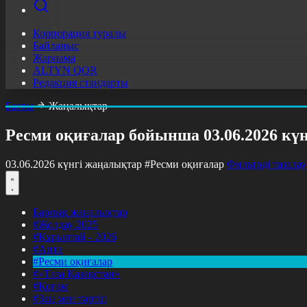
Корпорация туралы
Байланыс
Жарнама
ALTYN QOR
Редакция стандарты
Басты
Жаңалықтар
Ресми оқиғалар бойынша 03.06.2026 кү
03.06.2026 күнгі жаңалықтар
#Ресми оқиғалар
Фильтрді тазалау
Барлық жаңалықтар
#Жолдау 2025
#Құрылтай - 2026
#Апта
#Ресми оқиғалар
#«Таза Қазақстан»
#Қоғам
#Заң мен тәртіп