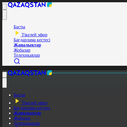
Басты
Тікелей эфир
Бағдарлама кестесі
Жаңалықтар
Жобалар
Телехикаялар
Басты
Тікелей эфир
Бағдарлама кестесі
Жаңалықтар
Жобалар
Телехикаялар