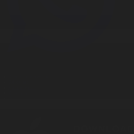
Корпорация туралы
Байланыс
Дистрибуция
Жарнама
Редакция стандарты