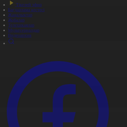
Тікелей эфир
Бағдарлама кестесі
Жаңалықтар
Жобалар
Телехикаялар
Мультсериалдар
Видеоархив