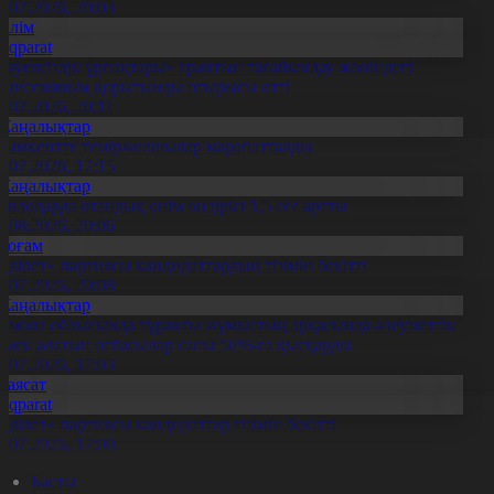
3.07.2026, 20:03
Білім
Aqparat
Тәуелсіздік ұрпақтары» грантын тағайындау жөніндегі
омиссияның қорытынды отырысы өтті
1.07.2026, 20:11
Жаңалықтар
ымкентте теміржолшылар марапатталды
1.07.2026, 17:15
Жаңалықтар
авлодарда отандық өнім өндірісі 1,5 есе артты
5.08.2026, 20:06
Қоғам
Әділет» партиясы кандидаттардың тізімін бекітті
0.07.2026, 20:08
Жаңалықтар
қмола облысында тұрақты жұмыстың арқасында әлеуметтік
өмек алатын отбасылар саны 50%-ға қысқарды
1.07.2026, 17:03
Саясат
Aqparat
Әділет» партиясы кандидаттар тізімін бекітті
0.07.2026, 17:00
Басты