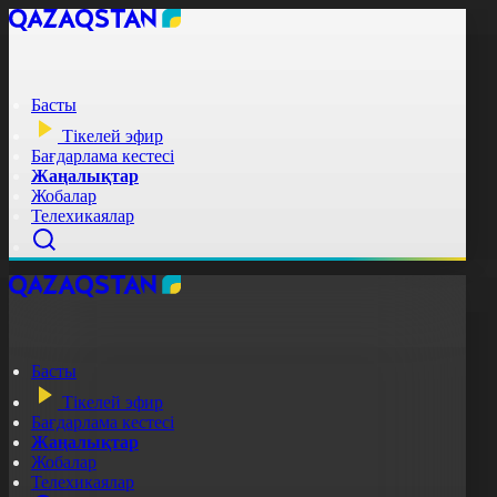
Басты
Тікелей эфир
Бағдарлама кестесі
Жаңалықтар
Жобалар
Телехикаялар
Басты
Тікелей эфир
Бағдарлама кестесі
Жаңалықтар
Жобалар
Телехикаялар