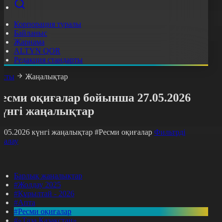
Корпорация туралы
Байланыс
Жарнама
ALTYN QOR
Редакция стандарты
асты
Жаңалықтар
Ресми оқиғалар бойынша 27.05.2026
күнгі жаңалықтар
7.05.2026 күнгі жаңалықтар
#Ресми оқиғалар
Фильтрді
азалау
Барлық жаңалықтар
#Жолдау 2025
#Құрылтай - 2026
#Апта
#Ресми оқиғалар
#«Таза Қазақстан»