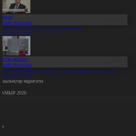
Саясат
Ресми оқиғалар
есей – Қазақстан: Еуразия төріндегі одақ
7.05.2026, 20:05
Басты ақпарат
Ресми оқиғалар
емлекет басшысы Құрбан айт мерекесімен құттықтады
7.05.2026, 13:20
аңалықтар мұрағаты
АМЫР 2026
с
с
р
с
м
н