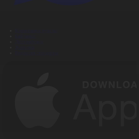
Корпорация туралы
Байланыс
Дистрибуция
Жарнама
Редакция стандарты