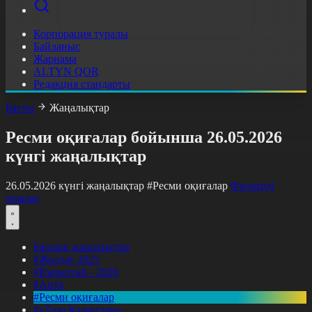
Корпорация туралы
Байланыс
Жарнама
ALTYN QOR
Редакция стандарты
Басты
Жаңалықтар
Ресми оқиғалар бойынша 26.05.2026
күнгі жаңалықтар
26.05.2026 күнгі жаңалықтар
#Ресми оқиғалар
Фильтрді
тазалау
Барлық жаңалықтар
#Жолдау 2025
#Құрылтай - 2026
#Апта
#Ресми оқиғалар
#«Таза Қазақстан»