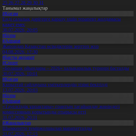
25
26
27
28
29
30
31
Танымал жаңалықтар
#Қоғам
Енді салалық дәрігерге қаралу үшін терапевт жолдамасы
қажет емес
30.07.2026, 20:05
#Білім
#Aqparat
Жапондар Қазақстан өсімдіктерін зерттеп жүр
04.08.2026, 17:30
#Басты ақпарат
#Спорт
«Болашақ ойындары – 2026» халықаралық турнирі басталды
30.07.2026, 10:01
#Қоғам
Құрылтай сайлауына үміткерлердің тізімі бекітілді
13.07.2026, 20:03
#Білім
#Aqparat
«Тәуелсіздік ұрпақтары» грантын тағайындау жөніндегі
комиссияның қорытынды отырысы өтті
31.07.2026, 20:11
#Жаңалықтар
Шымкентте теміржолшылар марапатталды
31.07.2026, 17:15