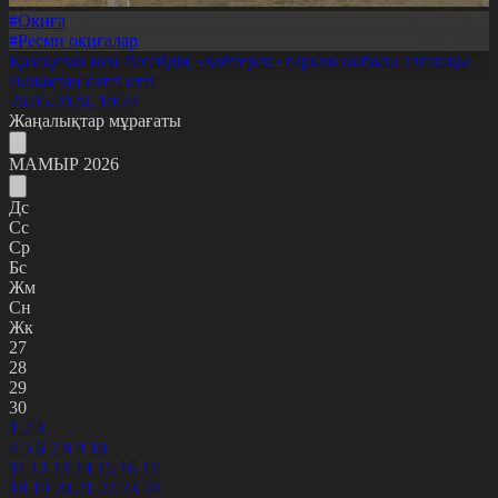
#Оқиға
#Ресми оқиғалар
Қазақстан мен Ресейдің «Бәйтерек» ғарыш жобасы алғашқы
сынақтан сәтті өтті
26.05.2026, 10:24
Жаңалықтар мұрағаты
МАМЫР 2026
Дс
Сс
Ср
Бс
Жм
Сн
Жк
27
28
29
30
1
2
3
4
5
6
7
8
9
10
11
12
13
14
15
16
17
18
19
20
21
22
23
24