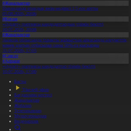
#Жаңалықтар
Павлодарда отандық өнім өндірісі 1,5 есе артты
05.08.2026, 20:06
#Қоғам
«Әділет» партиясы кандидаттардың тізімін бекітті
10.07.2026, 20:08
#Жаңалықтар
Ақмола облысында тұрақты жұмыстың арқасында әлеуметтік
көмек алатын отбасылар саны 50%-ға қысқарды
31.07.2026, 17:03
#Саясат
#Aqparat
«Әділет» партиясы кандидаттар тізімін бекітті
10.07.2026, 17:00
Басты
Тікелей эфир
Бағдарлама кестесі
Жаңалықтар
Жобалар
Телехикаялар
Мультсериалдар
Видеоархив