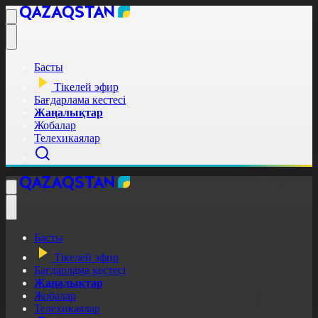
Басты
Тікелей эфир
Бағдарлама кестесі
Жаңалықтар
Жобалар
Телехикаялар
Басты
Тікелей эфир
Бағдарлама кестесі
Жаңалықтар
Жобалар
Телехикаялар