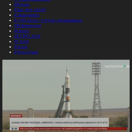
#Қоғам
#Заң мен тәртіп
#Экономика
#«100 кітап» ұлттық сауалнамасы
#Референдум
#Оқиға
#EURO 2024
#Спорт
#Әлем
#Денсаулық