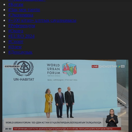
#Қоғам
#Заң мен тәртіп
#Экономика
#«100 кітап» ұлттық сауалнамасы
#Референдум
#Оқиға
#EURO 2024
#Спорт
#Әлем
#Денсаулық