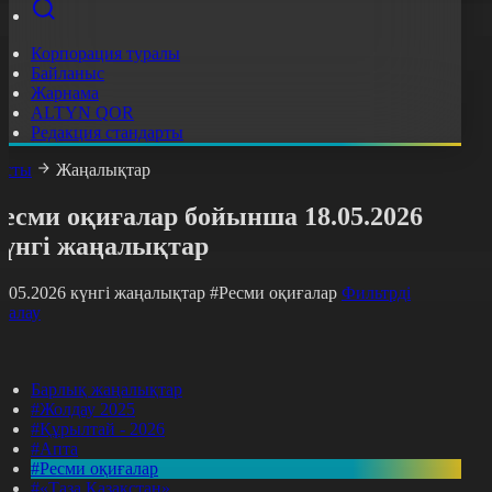
Корпорация туралы
Байланыс
Жарнама
ALTYN QOR
Редакция стандарты
асты
Жаңалықтар
Ресми оқиғалар бойынша 18.05.2026
күнгі жаңалықтар
8.05.2026 күнгі жаңалықтар
#Ресми оқиғалар
Фильтрді
азалау
Барлық жаңалықтар
#Жолдау 2025
#Құрылтай - 2026
#Апта
#Ресми оқиғалар
#«Таза Қазақстан»