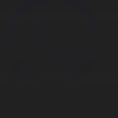
Корпорация туралы
Байланыс
Дистрибуция