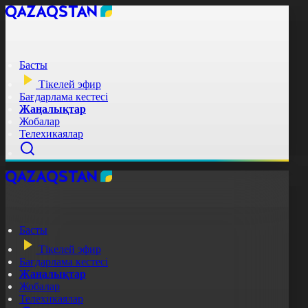
Басты
Тікелей эфир
Бағдарлама кестесі
Жаңалықтар
Жобалар
Телехикаялар
Басты
Тікелей эфир
Бағдарлама кестесі
Жаңалықтар
Жобалар
Телехикаялар