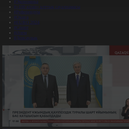
#Экономика
#«100 кітап» ұлттық сауалнамасы
#Референдум
#Оқиға
#EURO 2024
#Спорт
#Әлем
#Денсаулық