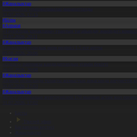
#Жаңалықтар
Шымкентте теміржолшылар марапатталды
31.07.2026, 17:15
#Білім
#Aqparat
«Тәуелсіздік ұрпақтары» грантын тағайындау жөніндегі коми
31.07.2026, 20:11
#Жаңалықтар
Павлодарда отандық өнім өндірісі 1,5 есе артты
05.08.2026, 20:06
#Қоғам
«Әділет» партиясы кандидаттардың тізімін бекітті
10.07.2026, 20:08
#Жаңалықтар
Ақмола облысында тұрақты жұмыстың арқасында әлеуметтік к
31.07.2026, 17:03
#Жаңалықтар
Жетісу облысының жүргізушілері 170 мыңнан астам жол ережес
31.07.2026, 17:02
Басты
Тікелей эфир
Бағдарлама кестесі
Жаңалықтар