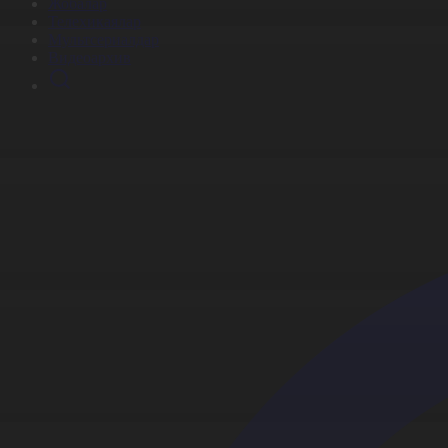
Жобалар
Телехикаялар
Мультсериалдар
Видеоархив