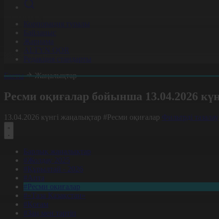
Корпорация туралы
Байланыс
Жарнама
ALTYN QOR
Редакция стандарты
Басты
Жаңалықтар
Ресми оқиғалар бойынша 13.04.2026 кү
13.04.2026 күнгі жаңалықтар
#Ресми оқиғалар
Фильтрді тазалау
Барлық жаңалықтар
#Жолдау 2025
#Құрылтай - 2026
#Апта
#Ресми оқиғалар
#«Таза Қазақстан»
#Қоғам
#Заң мен тәртіп