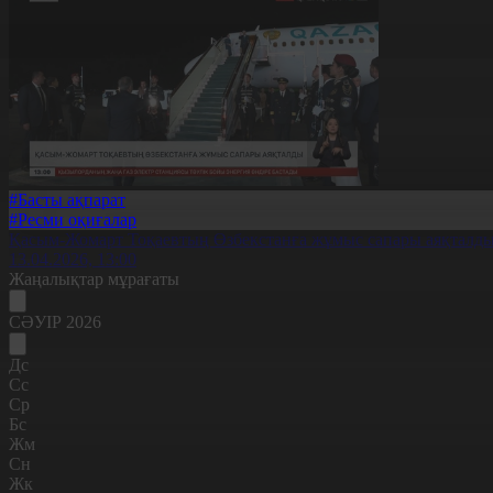
#Басты ақпарат
#Ресми оқиғалар
Қасым-Жомарт Тоқаевтың Өзбекстанға жұмыс сапары аяқталд
13.04.2026, 13:00
Жаңалықтар мұрағаты
СӘУІР 2026
Дс
Сс
Ср
Бс
Жм
Сн
Жк