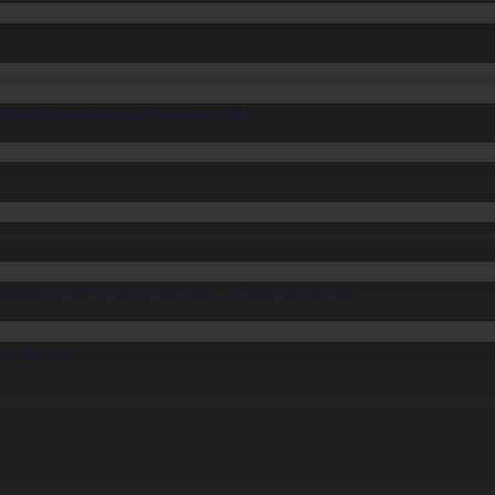
ссияның қорытынды отырысы өтті
өмек алатын отбасылар саны 50%-ға қысқарды
ін бұзған