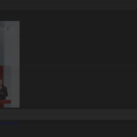
 жолдады