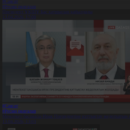
#Саясат
#Ресми оқиғалар
Президент ҰҚШҰ Бас хатшысын қабылдады
13.04.2026, 17:00
#Саясат
#Ресми оқиғалар
Мемлекет басшысы Ирак Президентіне құттықтау жеделхатын
13.04.2026, 13:03