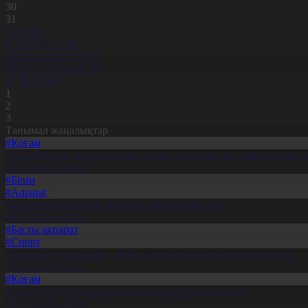
30
31
1
2
3
4
5
6
7
8
9
10
11
12
13
14
15
16
17
18
19
20
21
22
23
24
25
26
27
28
29
30
1
2
3
Танымал жаңалықтар
#Қоғам
Енді салалық дәрігерге қаралу үшін терапевт жолдамасы қажет 
30.07.2026, 20:05
#Білім
#Aqparat
Жапондар Қазақстан өсімдіктерін зерттеп жүр
04.08.2026, 17:30
#Басты ақпарат
#Спорт
«Болашақ ойындары – 2026» халықаралық турнирі басталды
30.07.2026, 10:01
#Қоғам
Құрылтай сайлауына үміткерлердің тізімі бекітілді
13.07.2026, 20:03