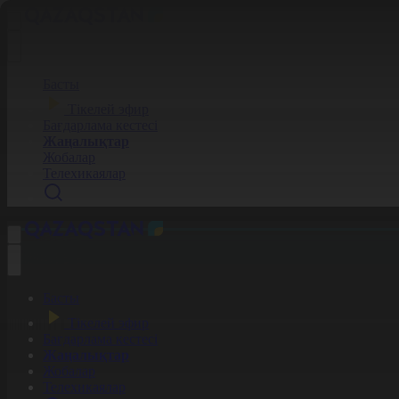
Басты
Тікелей эфир
Бағдарлама кестесі
Жаңалықтар
Жобалар
Телехикаялар
Басты
Тікелей эфир
Бағдарлама кестесі
Жаңалықтар
Жобалар
Телехикаялар