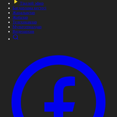
Тікелей эфир
Бағдарлама кестесі
Жаңалықтар
Жобалар
Телехикаялар
Мультсериалдар
Видеоархив