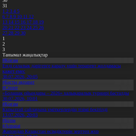
30
31
1
2
3
4
5
6
7
8
9
10
11
12
13
14
15
16
17
18
19
20
21
22
23
24
25
26
27
28
29
30
1
2
3
Танымал жаңалықтар
#Қоғам
Енді салалық дәрігерге қаралу үшін терапевт жолдамасы
қажет емес
30.07.2026, 20:05
#Басты ақпарат
#Спорт
«Болашақ ойындары – 2026» халықаралық турнирі басталды
30.07.2026, 10:01
#Қоғам
Құрылтай сайлауына үміткерлердің тізімі бекітілді
13.07.2026, 20:03
#Білім
#Aqparat
Жапондар Қазақстан өсімдіктерін зерттеп жүр