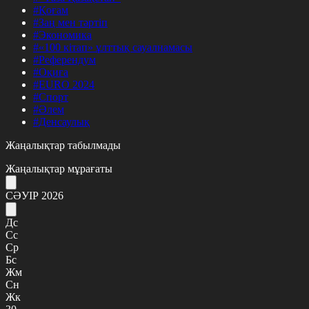
#Қоғам
#Заң мен тәртіп
#Экономика
#«100 кітап» ұлттық сауалнамасы
#Референдум
#Оқиға
#EURO 2024
#Спорт
#Әлем
#Денсаулық
Жаңалықтар табылмады
Жаңалықтар мұрағаты
СӘУІР 2026
Дс
Сс
Ср
Бс
Жм
Сн
Жк