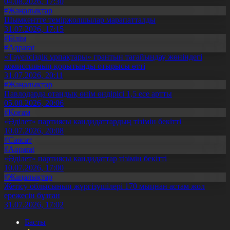
04.08.2026, 17:30
#Жаңалықтар
Шымкентте теміржолшылар марапатталды
31.07.2026, 17:15
#Білім
#Aqparat
«Тәуелсіздік ұрпақтары» грантын тағайындау жөніндегі
комиссияның қорытынды отырысы өтті
31.07.2026, 20:11
#Жаңалықтар
Павлодарда отандық өнім өндірісі 1,5 есе артты
05.08.2026, 20:06
#Қоғам
«Әділет» партиясы кандидаттардың тізімін бекітті
10.07.2026, 20:08
#Саясат
#Aqparat
«Әділет» партиясы кандидаттар тізімін бекітті
10.07.2026, 17:00
#Жаңалықтар
Жетісу облысының жүргізушілері 170 мыңнан астам жол
ережесін бұзған
31.07.2026, 17:02
Басты