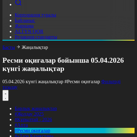
Корпорация туралы
Байланыс
Жарнама
ALTYN QOR
Редакция стандарты
Басты
Жаңалықтар
Ресми оқиғалар бойынша 05.04.2026
күнгі жаңалықтар
05.04.2026 күнгі жаңалықтар
#Ресми оқиғалар
Фильтрді
тазалау
Барлық жаңалықтар
#Жолдау 2025
#Құрылтай - 2026
#Апта
#Ресми оқиғалар
#«Таза Қазақстан»