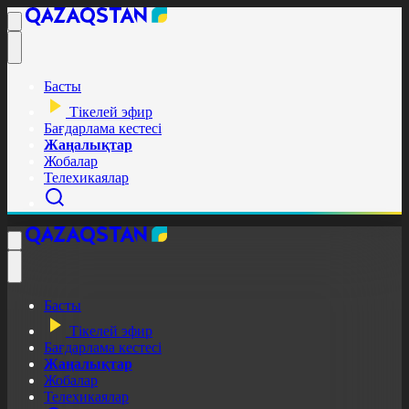
Басты
Тікелей эфир
Бағдарлама кестесі
Жаңалықтар
Жобалар
Телехикаялар
Басты
Тікелей эфир
Бағдарлама кестесі
Жаңалықтар
Жобалар
Телехикаялар