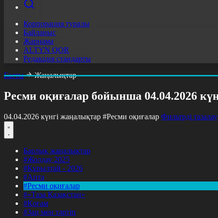
Корпорация туралы
Байланыс
Жарнама
ALTYN QOR
Редакция стандарты
Басты
Жаңалықтар
Ресми оқиғалар бойынша 04.04.2026 кү
04.04.2026 күнгі жаңалықтар
#Ресми оқиғалар
Фильтрді тазалау
Барлық жаңалықтар
#Жолдау 2025
#Құрылтай - 2026
#Апта
#Ресми оқиғалар
#«Таза Қазақстан»
#Қоғам
#Заң мен тәртіп