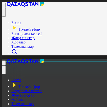
Басты
Тікелей эфир
Бағдарлама кестесі
Жаңалықтар
Жобалар
Телехикаялар
Басты
Тікелей эфир
Бағдарлама кестесі
Жаңалықтар
Жобалар
Телехикаялар