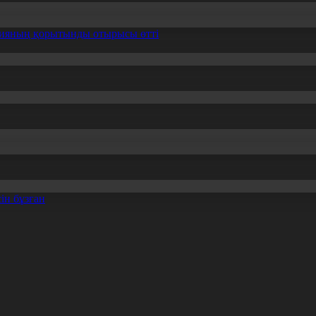
ссияның қорытынды отырысы өтті
ін бұзған