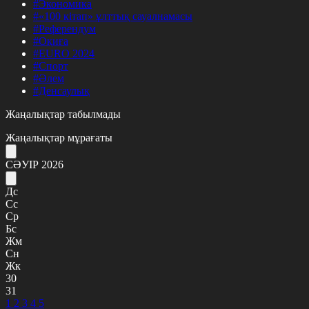
#Экономика
#«100 кітап» ұлттық сауалнамасы
#Референдум
#Оқиға
#EURO 2024
#Спорт
#Әлем
#Денсаулық
Жаңалықтар табылмады
Жаңалықтар мұрағаты
СӘУІР 2026
Дс
Сс
Ср
Бс
Жм
Сн
Жк
30
31
1
2
3
4
5