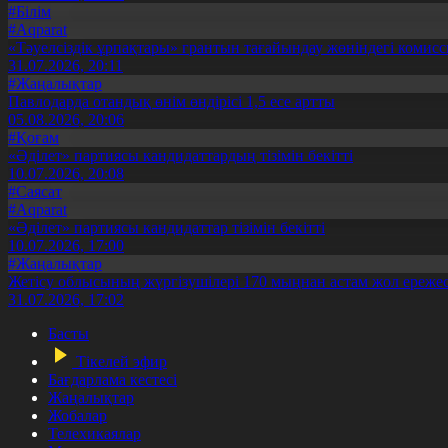
#Білім
#Aqparat
«Тәуелсіздік ұрпақтары» грантын тағайындау жөніндегі коми
31.07.2026, 20:11
#Жаңалықтар
Павлодарда отандық өнім өндірісі 1,5 есе артты
05.08.2026, 20:06
#Қоғам
«Әділет» партиясы кандидаттардың тізімін бекітті
10.07.2026, 20:08
#Саясат
#Aqparat
«Әділет» партиясы кандидаттар тізімін бекітті
10.07.2026, 17:00
#Жаңалықтар
Жетісу облысының жүргізушілері 170 мыңнан астам жол ережес
31.07.2026, 17:02
Басты
Тікелей эфир
Бағдарлама кестесі
Жаңалықтар
Жобалар
Телехикаялар