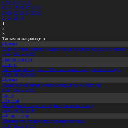
6
7
8
9
10
11
12
13
14
15
16
17
18
19
20
21
22
23
24
25
26
27
28
29
30
1
2
3
Танымал жаңалықтар
#Қоғам
Енді салалық дәрігерге қаралу үшін терапевт жолдамасы қажет 
30.07.2026, 20:05
#Басты ақпарат
#Спорт
«Болашақ ойындары – 2026» халықаралық турнирі басталды
30.07.2026, 10:01
#Қоғам
Құрылтай сайлауына үміткерлердің тізімі бекітілді
13.07.2026, 20:03
#Білім
#Aqparat
Жапондар Қазақстан өсімдіктерін зерттеп жүр
04.08.2026, 17:30
#Жаңалықтар
Шымкентте теміржолшылар марапатталды
31.07.2026, 17:15