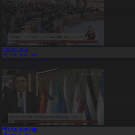
#Экономика
#Ресми оқиғалар
Alatau City: Заң екінші оқылымда мақұлданды
27.03.2026, 13:03
#Ресми оқиғалар
#Күн жаңалығы