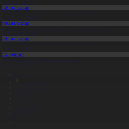
07.08.2026, 10:05
#Жаңалықтар
Мерейлі отбасы – тәрбие мен дәстүр сабақтастығы
07.08.2026, 20:19
#Жаңалықтар
Ақмола облысында 157 науқас трансплантацияға мұқтаж
06.08.2026, 17:11
#Жаңалықтар
Түпқарағанда балық шаруашылығы дамып келеді
07.08.2026, 17:09
#Мәдениет
Ұлттық архивтің құрылғанына 20 жыл
05.08.2026, 20:03
Басты
Тікелей эфир
Бағдарлама кестесі
Жаңалықтар
Жобалар
Телехикаялар
Мультсериалдар
Видеоархив