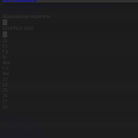
Еуразиялық үкіметаралық кеңестің жиыны басталды
27.03.2026, 10:11
Жаңалықтар мұрағаты
НАУРЫЗ 2026
Дс
Сс
Ср
Бс
Жм
Сн
Жк
23
24
25
26
27
28
1
2
3
4
5
6
7
8
9
10
11
12
13
14
15
16
17
18
19
20
21
22
23
24
25
26
27
28
29