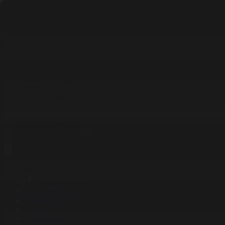
Басты
Тікелей эфир
Бағдарлама кестесі
Жаңалықтар
Жобалар
Телехикаялар
Басты
Тікелей эфир
Бағдарлама кестесі
Жаңалықтар
Жобалар
Телехикаялар