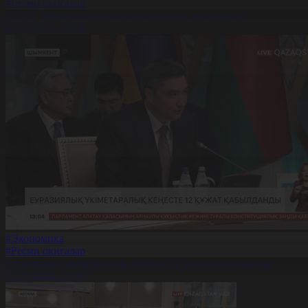
#Ресми оқиғалар
ЕАЭО: Цифрлық интеграция мәселесі талқыланды
27.03.2026, 20:09
#Экономика
#Ресми оқиғалар
Еуразиялық үкіметаралық кеңесте 12 құжат қабылданды
27.03.2026, 13:09