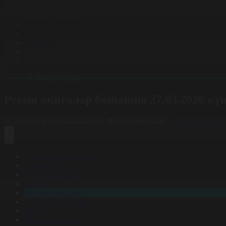
Корпорация туралы
Байланыс
Жарнама
ALTYN QOR
Редакция стандарты
Басты
Жаңалықтар
Ресми оқиғалар бойынша 27.03.2026 кү
27.03.2026 күнгі жаңалықтар
#Ресми оқиғалар
Фильтрді тазалау
Барлық жаңалықтар
#Жолдау 2025
#Құрылтай - 2026
#Апта
#Ресми оқиғалар
#«Таза Қазақстан»
#Қоғам
#Заң мен тәртіп