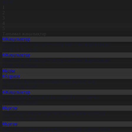
30
31
1
2
3
4
5
Танымал жаңалықтар
#Жаңалықтар
Мемлекеттік білім грант иегерлері тізімі жарияланды
07.08.2026, 19:46
#Жаңалықтар
Мемлекеттік білім грант иегерлері тізімі жарияланды
07.08.2026, 16:50
#Білім
#Aqparat
Жапондар Қазақстан өсімдіктерін зерттеп жүр
04.08.2026, 17:30
#Жаңалықтар
Павлодарда отандық өнім өндірісі 1,5 есе артты
05.08.2026, 20:06
#Қоғам
Құрылтай сайлауына үміткерлердің тізімі бекітілді
13.07.2026, 20:03
#Қоғам
Құс еті мен тауық жұмыртқасын өндіру қарқын алды