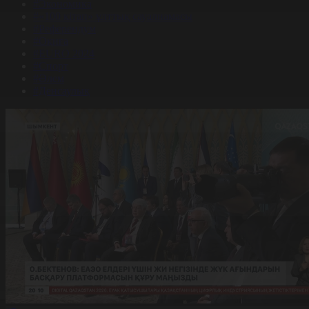
#Экономика
#«100 кітап» ұлттық сауалнамасы
#Референдум
#Оқиға
#EURO 2024
#Спорт
#Әлем
#Денсаулық