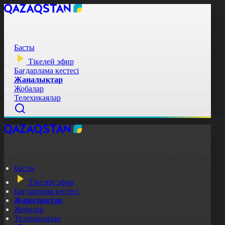
Басты
Тікелей эфир
Бағдарлама кестесі
Жаңалықтар
Жобалар
Телехикаялар
Басты
Тікелей эфир
Бағдарлама кестесі
Жаңалықтар
Жобалар
Телехикаялар