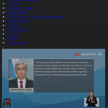
#Қоғам
#Заң мен тәртіп
#Экономика
#«100 кітап» ұлттық сауалнамасы
#Референдум
#Оқиға
#EURO 2024
#Спорт
#Әлем
#Денсаулық