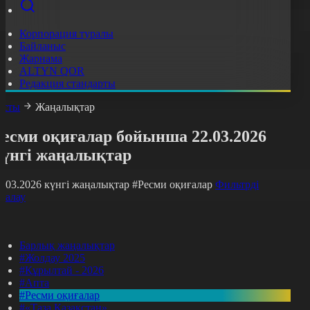
Корпорация туралы
Байланыс
Жарнама
ALTYN QOR
Редакция стандарты
асты
Жаңалықтар
Ресми оқиғалар бойынша 22.03.2026
күнгі жаңалықтар
2.03.2026 күнгі жаңалықтар
#Ресми оқиғалар
Фильтрді
азалау
Барлық жаңалықтар
#Жолдау 2025
#Құрылтай - 2026
#Апта
#Ресми оқиғалар
#«Таза Қазақстан»