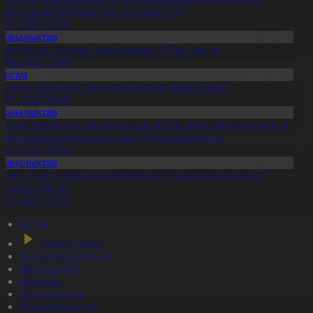
омиссияның қорытынды отырысы өтті
1.07.2026, 20:11
Жаңалықтар
авлодарда отандық өнім өндірісі 1,5 есе артты
5.08.2026, 20:06
Қоғам
Әділет» партиясы кандидаттардың тізімін бекітті
0.07.2026, 20:08
Жаңалықтар
қмола облысында тұрақты жұмыстың арқасында әлеуметтік
өмек алатын отбасылар саны 50%-ға қысқарды
1.07.2026, 17:03
Жаңалықтар
етісу облысының жүргізушілері 170 мыңнан астам жол
режесін бұзған
1.07.2026, 17:02
Басты
Тікелей эфир
Бағдарлама кестесі
Жаңалықтар
Жобалар
Телехикаялар
Мультсериалдар