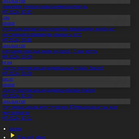
Жаңалықтар
ымкентте теміржолшылар марапатталды
1.07.2026, 17:15
Білім
Aqparat
Тәуелсіздік ұрпақтары» грантын тағайындау жөніндегі
омиссияның қорытынды отырысы өтті
1.07.2026, 20:11
Жаңалықтар
авлодарда отандық өнім өндірісі 1,5 есе артты
5.08.2026, 20:06
Қоғам
Әділет» партиясы кандидаттардың тізімін бекітті
0.07.2026, 20:08
Саясат
Aqparat
Әділет» партиясы кандидаттар тізімін бекітті
0.07.2026, 17:00
Жаңалықтар
етісу облысының жүргізушілері 170 мыңнан астам жол
режесін бұзған
1.07.2026, 17:02
Басты
Тікелей эфир