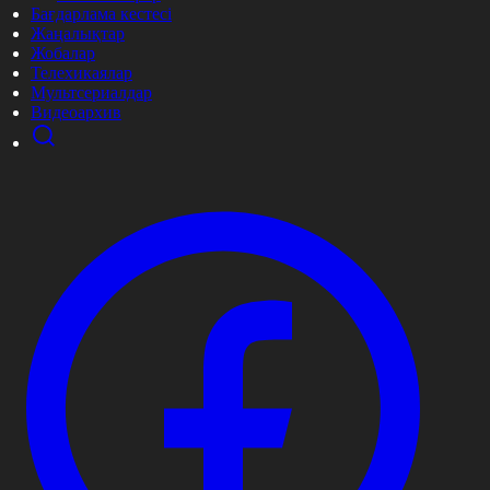
Бағдарлама кестесі
Жаңалықтар
Жобалар
Телехикаялар
Мультсериалдар
Видеоархив