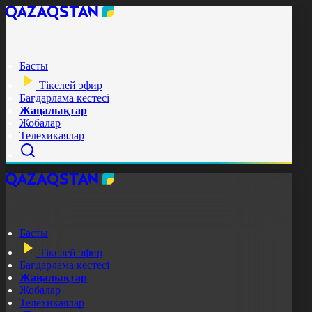
Басты
Тікелей эфир
Бағдарлама кестесі
Жаңалықтар
Жобалар
Телехикаялар
Басты
Тікелей эфир
Бағдарлама кестесі
Жаңалықтар
Жобалар
Телехикаялар