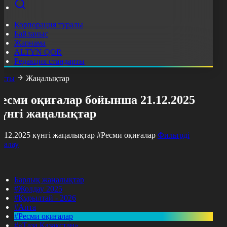
Корпорация туралы
Байланыс
Жарнама
ALTYN QOR
Редакция стандарты
асты
Жаңалықтар
Ресми оқиғалар бойынша 21.12.2025
күнгі жаңалықтар
1.12.2025 күнгі жаңалықтар
#Ресми оқиғалар
Фильтрді
азалау
Барлық жаңалықтар
#Жолдау 2025
#Құрылтай - 2026
#Апта
#Ресми оқиғалар
#«Таза Қазақстан»