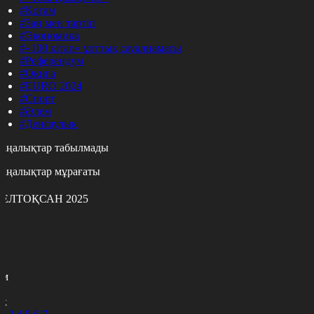
#Қоғам
#Заң мен тәртіп
#Экономика
#«100 кітап» ұлттық сауалнамасы
#Референдум
#Оқиға
#EURO 2024
#Спорт
#Әлем
#Денсаулық
аңалықтар табылмады
аңалықтар мұрағаты
ЕЛТОҚСАН 2025
с
с
р
с
м
н
к