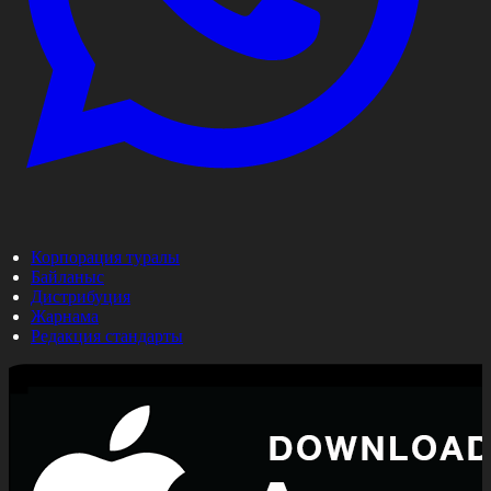
Корпорация туралы
Байланыс
Дистрибуция
Жарнама
Редакция стандарты