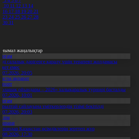
2
3
4
5
6
7
9
10
11
12
13
14
5
16
17
18
19
20
21
2
23
24
25
26
27
28
9
30
31
анымал жаңалықтар
Қоғам
нді салалық дәрігерге қаралу үшін терапевт жолдамасы
ажет емес
0.07.2026, 20:05
Басты ақпарат
Спорт
Болашақ ойындары – 2026» халықаралық турнирі басталды
0.07.2026, 10:01
Қоғам
ұрылтай сайлауына үміткерлердің тізімі бекітілді
3.07.2026, 20:03
Білім
Aqparat
апондар Қазақстан өсімдіктерін зерттеп жүр
4.08.2026, 17:30