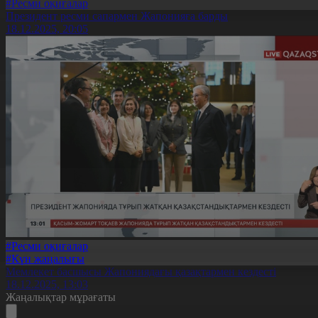
#Ресми оқиғалар
Президент ресми сапармен Жапонияға барды
18.12.2025, 20:05
#Ресми оқиғалар
#Күн жаңалығы
Мемлекет басшысы Жапониядағы қазақтармен кездесті
18.12.2025, 13:03
Жаңалықтар мұрағаты