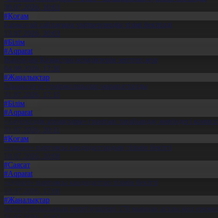
30.07.2026, 10:01
#Қоғам
Құрылтай сайлауына үміткерлердің тізімі бекітілді
13.07.2026, 20:03
#Білім
#Aqparat
Жапондар Қазақстан өсімдіктерін зерттеп жүр
04.08.2026, 17:30
#Жаңалықтар
Шымкентте теміржолшылар марапатталды
31.07.2026, 17:15
#Білім
#Aqparat
«Тәуелсіздік ұрпақтары» грантын тағайындау жөніндегі коми
31.07.2026, 20:11
#Қоғам
«Әділет» партиясы кандидаттардың тізімін бекітті
10.07.2026, 20:08
#Саясат
#Aqparat
«Әділет» партиясы кандидаттар тізімін бекітті
10.07.2026, 17:00
#Жаңалықтар
Жетісу облысының жүргізушілері 170 мыңнан астам жол ережес
31.07.2026, 17:02