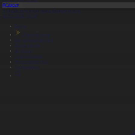
#Саясат
Ұлттық теледебат жаңа форматта өтті
30.07.2026, 10:18
Басты
Тікелей эфир
Бағдарлама кестесі
Жаңалықтар
Жобалар
Телехикаялар
Мультсериалдар
Видеоархив