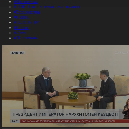
#Экономика
#«100 кітап» ұлттық сауалнамасы
#Референдум
#Оқиға
#EURO 2024
#Спорт
#Әлем
#Денсаулық