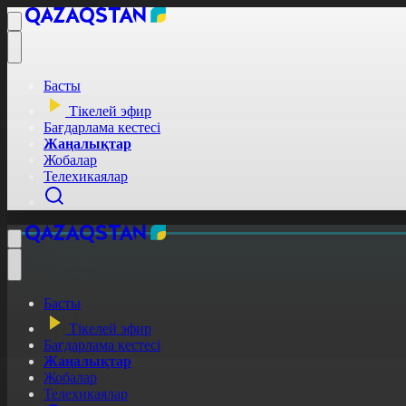
Басты
Тікелей эфир
Бағдарлама кестесі
Жаңалықтар
Жобалар
Телехикаялар
Басты
Тікелей эфир
Бағдарлама кестесі
Жаңалықтар
Жобалар
Телехикаялар