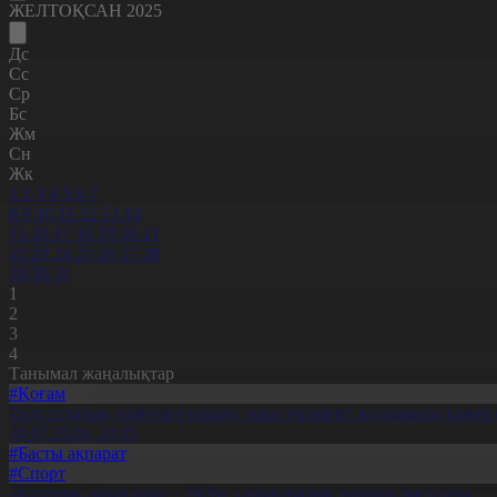
ЖЕЛТОҚСАН 2025
Дс
Сс
Ср
Бс
Жм
Сн
Жк
1
2
3
4
5
6
7
8
9
10
11
12
13
14
15
16
17
18
19
20
21
22
23
24
25
26
27
28
29
30
31
1
2
3
4
Танымал жаңалықтар
#Қоғам
Енді салалық дәрігерге қаралу үшін терапевт жолдамасы қажет 
30.07.2026, 20:05
#Басты ақпарат
#Спорт
«Болашақ ойындары – 2026» халықаралық турнирі басталды