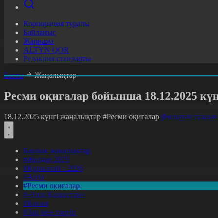
Корпорация туралы
Байланыс
Жарнама
ALTYN QOR
Редакция стандарты
Басты
Жаңалықтар
Ресми оқиғалар бойынша 18.12.2025 кү
18.12.2025 күнгі жаңалықтар
#Ресми оқиғалар
Фильтрді тазалау
Барлық жаңалықтар
#Жолдау 2025
#Құрылтай - 2026
#Апта
#Ресми оқиғалар
#«Таза Қазақстан»
#Қоғам
#Заң мен тәртіп