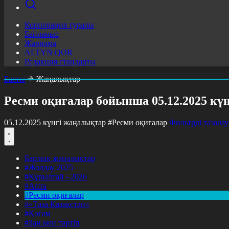
Корпорация туралы
Байланыс
Жарнама
ALTYN QOR
Редакция стандарты
Басты
Жаңалықтар
Ресми оқиғалар бойынша 05.12.2025 кү
05.12.2025 күнгі жаңалықтар
#Ресми оқиғалар
Фильтрді тазалау
Барлық жаңалықтар
#Жолдау 2025
#Құрылтай - 2026
#Апта
#Ресми оқиғалар
#«Таза Қазақстан»
#Қоғам
#Заң мен тәртіп