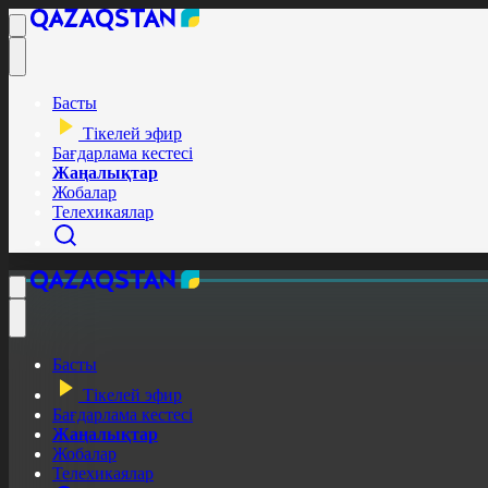
Басты
Тікелей эфир
Бағдарлама кестесі
Жаңалықтар
Жобалар
Телехикаялар
Басты
Тікелей эфир
Бағдарлама кестесі
Жаңалықтар
Жобалар
Телехикаялар