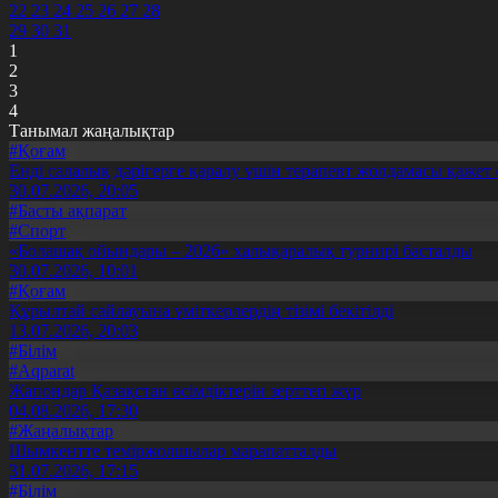
22
23
24
25
26
27
28
29
30
31
1
2
3
4
Танымал жаңалықтар
#Қоғам
Енді салалық дәрігерге қаралу үшін терапевт жолдамасы қажет 
30.07.2026, 20:05
#Басты ақпарат
#Спорт
«Болашақ ойындары – 2026» халықаралық турнирі басталды
30.07.2026, 10:01
#Қоғам
Құрылтай сайлауына үміткерлердің тізімі бекітілді
13.07.2026, 20:03
#Білім
#Aqparat
Жапондар Қазақстан өсімдіктерін зерттеп жүр
04.08.2026, 17:30
#Жаңалықтар
Шымкентте теміржолшылар марапатталды
31.07.2026, 17:15
#Білім