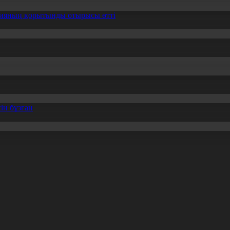
ссияның қорытынды отырысы өтті
ін бұзған