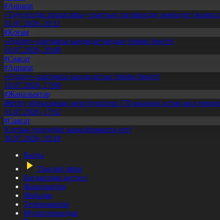
#Aqparat
«Тәуелсіздік ұрпақтары» грантын тағайындау жөніндегі коми
31.07.2026, 20:11
#Қоғам
«Әділет» партиясы кандидаттардың тізімін бекітті
10.07.2026, 20:08
#Саясат
#Aqparat
«Әділет» партиясы кандидаттар тізімін бекітті
10.07.2026, 17:00
#Жаңалықтар
Жетісу облысының жүргізушілері 170 мыңнан астам жол ережес
31.07.2026, 17:02
#Саясат
Ұлттық теледебат жаңа форматта өтті
30.07.2026, 10:18
Басты
Тікелей эфир
Бағдарлама кестесі
Жаңалықтар
Жобалар
Телехикаялар
Мультсериалдар