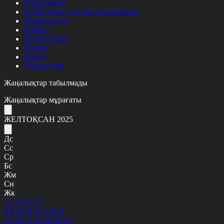
#Экономика
#«100 кітап» ұлттық сауалнамасы
#Референдум
#Оқиға
#EURO 2024
#Спорт
#Әлем
#Денсаулық
Жаңалықтар табылмады
Жаңалықтар мұрағаты
ЖЕЛТОҚСАН 2025
Дс
Сс
Ср
Бс
Жм
Сн
Жк
1
2
3
4
5
6
7
8
9
10
11
12
13
14
15
16
17
18
19
20
21