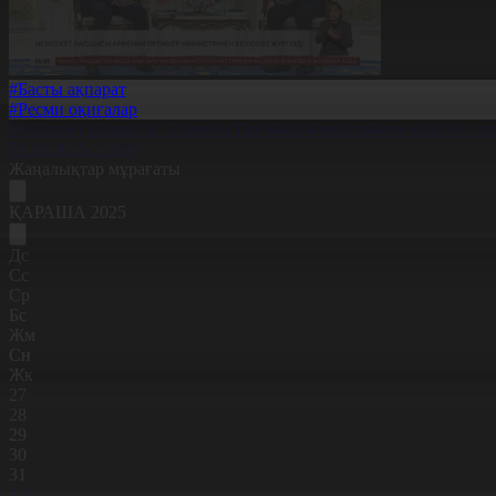
#Басты ақпарат
#Ресми оқиғалар
Мемлекет басшысы Армения Премьер-министрімен келіссөз жүр
21.11.2025, 13:00
Жаңалықтар мұрағаты
ҚАРАША 2025
Дс
Сс
Ср
Бс
Жм
Сн
Жк
27
28
29
30
31
1
2