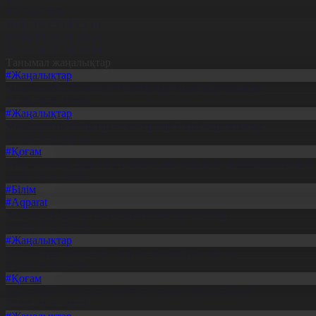
3
4
5
6
7
8
9
10
11
12
13
14
15
16
17
18
19
20
21
22
23
24
25
26
27
28
29
30
Танымал жаңалықтар
#Жаңалықтар
Мемлекеттік білім грант иегерлері тізімі жарияланды
07.08.2026, 19:46
#Жаңалықтар
Мемлекеттік білім грант иегерлері тізімі жарияланды
07.08.2026, 16:50
#Қоғам
Енді салалық дәрігерге қаралу үшін терапевт жолдамасы қажет 
30.07.2026, 20:05
#Білім
#Aqparat
Жапондар Қазақстан өсімдіктерін зерттеп жүр
04.08.2026, 17:30
#Жаңалықтар
Павлодарда отандық өнім өндірісі 1,5 есе артты
05.08.2026, 20:06
#Қоғам
Құрылтай сайлауына үміткерлердің тізімі бекітілді
13.07.2026, 20:03