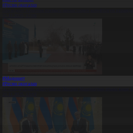
#Ресми оқиғалар
Президент Армения премьер-министрімен кеңейтілген құрамда к
21.11.2025, 17:00
#Мәдениет
#Ресми оқиғалар
Астанада армян ағартушысы Месроп Маштоцтың атына көше бе
21.11.2025, 13:03