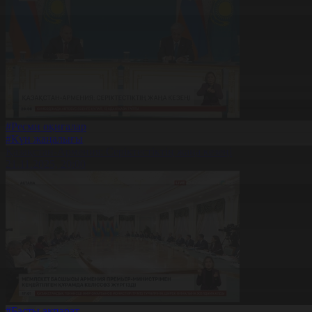
#Ресми оқиғалар
#Күн жаңалығы
Қазақстан-Армения: Серіктестіктің жаңа кезеңі
21.11.2025, 20:00
#Басты ақпарат