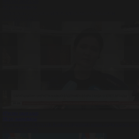
#Ресми оқиғалар
#Күн жаңалығы
«Бағанашыл» балалар үйінде қайта жөндеу басталды
21.11.2025, 20:07
#Ресми оқиғалар
#Күн жаңалығы
Сарапшылар: Оңтүстік Кавказ елдерімен өзара сауда еселеп арт
21.11.2025, 20:05