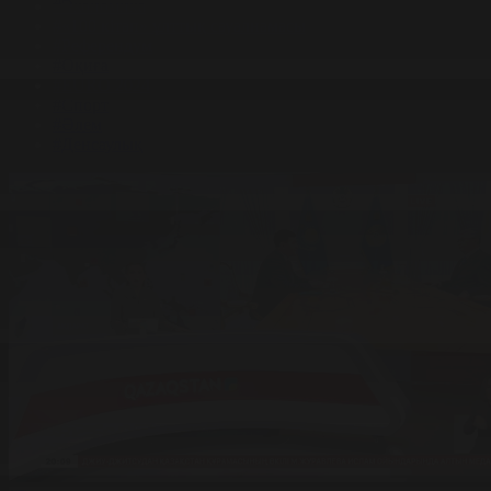
#Экономика
#«100 кітап» ұлттық сауалнамасы
#Референдум
#Оқиға
#EURO 2024
#Спорт
#Әлем
#Денсаулық