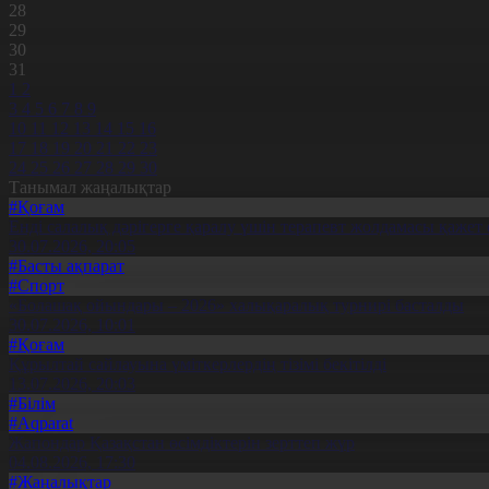
28
29
30
31
1
2
3
4
5
6
7
8
9
10
11
12
13
14
15
16
17
18
19
20
21
22
23
24
25
26
27
28
29
30
Танымал жаңалықтар
#Қоғам
Енді салалық дәрігерге қаралу үшін терапевт жолдамасы қажет 
30.07.2026, 20:05
#Басты ақпарат
#Спорт
«Болашақ ойындары – 2026» халықаралық турнирі басталды
30.07.2026, 10:01
#Қоғам
Құрылтай сайлауына үміткерлердің тізімі бекітілді
13.07.2026, 20:03
#Білім
#Aqparat
Жапондар Қазақстан өсімдіктерін зерттеп жүр
04.08.2026, 17:30
#Жаңалықтар