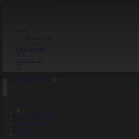
Басты
Тікелей эфир
Бағдарлама кестесі
Жаңалықтар
Жобалар
Телехикаялар
Басты
Тікелей эфир
Бағдарлама кестесі
Жаңалықтар
Жобалар
Телехикаялар