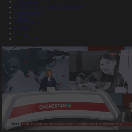
#Экономика
#«100 кітап» ұлттық сауалнамасы
#Референдум
#Оқиға
#EURO 2024
#Спорт
#Әлем
#Денсаулық