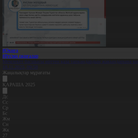
#Оқиға
#Ресми оқиғалар
Мемлекет басшысы өрттен қаза тапқандардың жақындарына кө
18.11.2025, 09:58
Жаңалықтар мұрағаты
ҚАРАША 2025
Дс
Сс
Ср
Бс
Жм
Сн
Жк
27