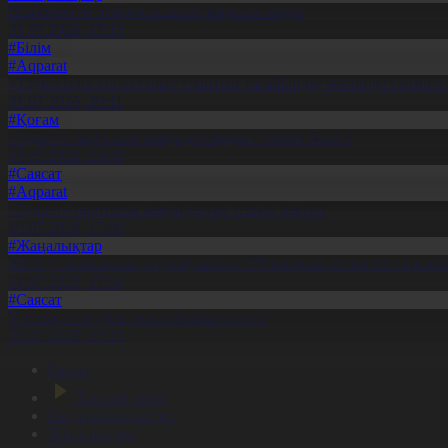
Шымкентте теміржолшылар марапатталды
31.07.2026, 17:15
#Білім
#Aqparat
«Тәуелсіздік ұрпақтары» грантын тағайындау жөніндегі коми
31.07.2026, 20:11
#Қоғам
«Әділет» партиясы кандидаттардың тізімін бекітті
10.07.2026, 20:08
#Саясат
#Aqparat
«Әділет» партиясы кандидаттар тізімін бекітті
10.07.2026, 17:00
#Жаңалықтар
Жетісу облысының жүргізушілері 170 мыңнан астам жол ережес
31.07.2026, 17:02
#Саясат
Ұлттық теледебат жаңа форматта өтті
30.07.2026, 10:18
Басты
Тікелей эфир
Бағдарлама кестесі
Жаңалықтар