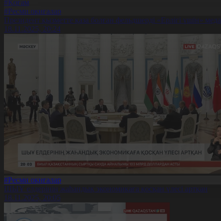
#Қоғам
#Ресми оқиғалар
Президент қызметте қаза болған фельдшерді «Ерлігі үшін» мед
18.11.2025, 20:24
#Ресми оқиғалар
ШЫҰ елдерінің жаһандық экономикаға қосқан үлесі артқан
18.11.2025, 20:05