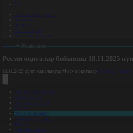
Корпорация туралы
Байланыс
Жарнама
ALTYN QOR
Редакция стандарты
Басты
Жаңалықтар
Ресми оқиғалар бойынша 18.11.2025 кү
18.11.2025 күнгі жаңалықтар
#Ресми оқиғалар
Фильтрді тазалау
Барлық жаңалықтар
#Жолдау 2025
#Құрылтай - 2026
#Апта
#Ресми оқиғалар
#«Таза Қазақстан»
#Қоғам
#Заң мен тәртіп