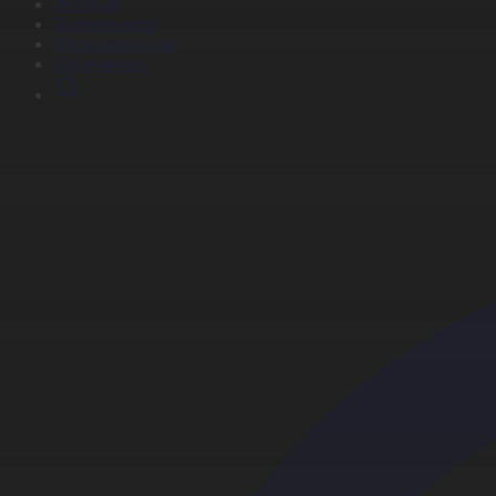
Жобалар
Телехикаялар
Мультсериалдар
Видеоархив