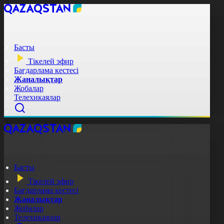
Басты
Тікелей эфир
Бағдарлама кестесі
Жаңалықтар
Жобалар
Телехикаялар
Басты
Тікелей эфир
Бағдарлама кестесі
Жаңалықтар
Жобалар
Телехикаялар