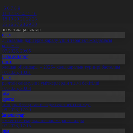
2
4
5
6
7
8
9
0
11
12
13
14
15
16
7
18
19
20
21
22
23
4
25
26
27
28
29
30
анымал жаңалықтар
Қоғам
нді салалық дәрігерге қаралу үшін терапевт жолдамасы
ажет емес
0.07.2026, 20:05
Басты ақпарат
Спорт
Болашақ ойындары – 2026» халықаралық турнирі басталды
0.07.2026, 10:01
Қоғам
ұрылтай сайлауына үміткерлердің тізімі бекітілді
3.07.2026, 20:03
Білім
Aqparat
апондар Қазақстан өсімдіктерін зерттеп жүр
4.08.2026, 17:30
Жаңалықтар
ымкентте теміржолшылар марапатталды
1.07.2026, 17:15
Білім