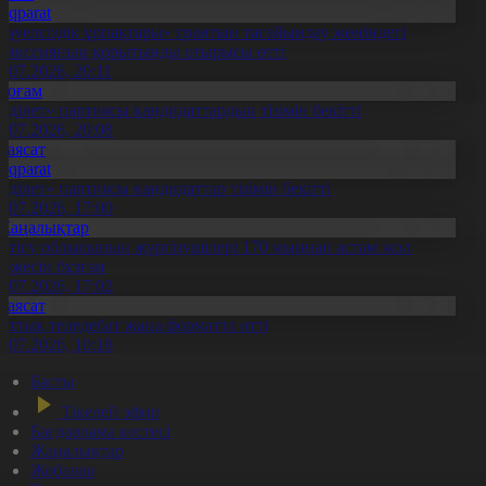
Aqparat
Тәуелсіздік ұрпақтары» грантын тағайындау жөніндегі
омиссияның қорытынды отырысы өтті
1.07.2026, 20:11
Қоғам
Әділет» партиясы кандидаттардың тізімін бекітті
0.07.2026, 20:08
Саясат
Aqparat
Әділет» партиясы кандидаттар тізімін бекітті
0.07.2026, 17:00
Жаңалықтар
етісу облысының жүргізушілері 170 мыңнан астам жол
режесін бұзған
1.07.2026, 17:02
Саясат
лттық теледебат жаңа форматта өтті
0.07.2026, 10:18
Басты
Тікелей эфир
Бағдарлама кестесі
Жаңалықтар
Жобалар