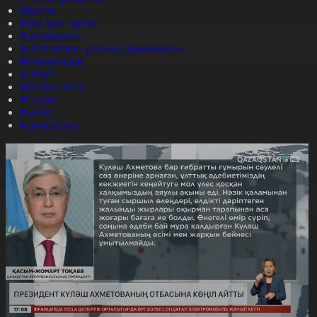
#Қоғам
#Заң мен тәртіп
#Экономика
#«100 кітап» ұлттық сауалнамасы
#Референдум
#Оқиға
#EURO 2024
#Спорт
#Әлем
#Денсаулық