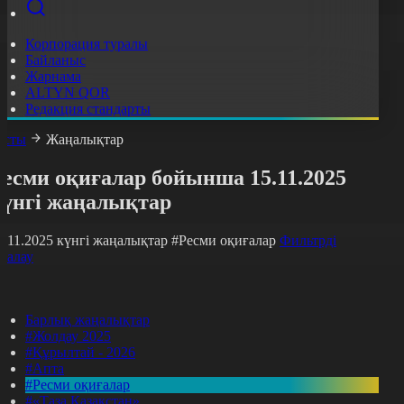
Корпорация туралы
Байланыс
Жарнама
ALTYN QOR
Редакция стандарты
асты
Жаңалықтар
есми оқиғалар бойынша 15.11.2025
күнгі жаңалықтар
5.11.2025 күнгі жаңалықтар
#Ресми оқиғалар
Фильтрді
азалау
Барлық жаңалықтар
#Жолдау 2025
#Құрылтай - 2026
#Апта
#Ресми оқиғалар
#«Таза Қазақстан»