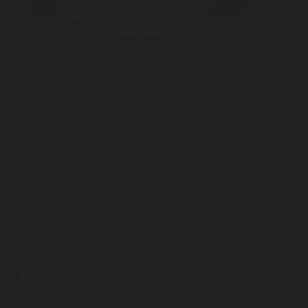
Корпорация туралы
Байланыс
Дистрибуция
Жарнама
Редакция стандарты