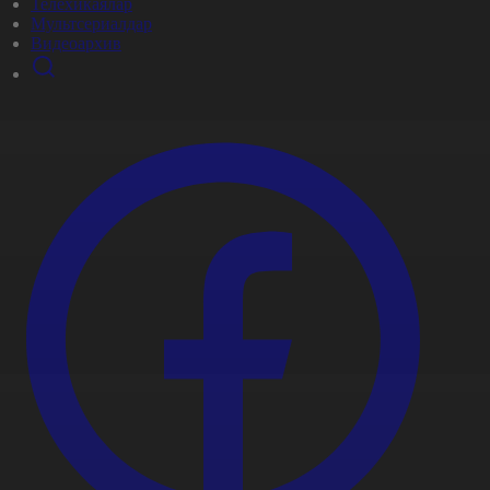
Телехикаялар
Мультсериалдар
Видеоархив