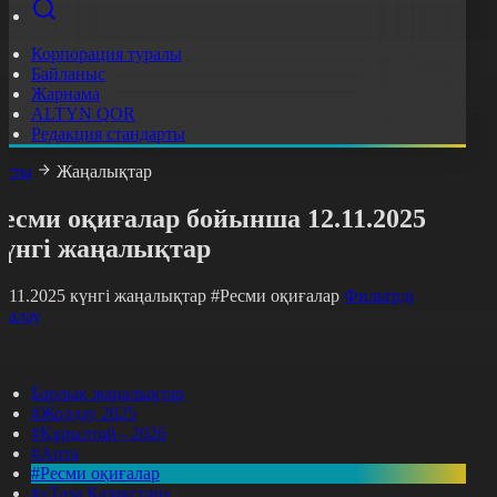
Корпорация туралы
Байланыс
Жарнама
ALTYN QOR
Редакция стандарты
асты
Жаңалықтар
есми оқиғалар бойынша 12.11.2025
күнгі жаңалықтар
2.11.2025 күнгі жаңалықтар
#Ресми оқиғалар
Фильтрді
азалау
Барлық жаңалықтар
#Жолдау 2025
#Құрылтай - 2026
#Апта
#Ресми оқиғалар
#«Таза Қазақстан»