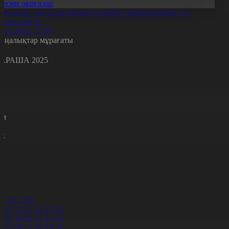
Ресми оқиғалар
резидент «Белгісіз жауынгер бейіті» мемориалына гүл
оғын қойды
2.11.2025, 17:00
аңалықтар мұрағаты
АРАША 2025
с
с
р
с
м
н
к
7
8
9
0
1
2
4
5
6
7
8
9
0
11
12
13
14
15
16
7
18
19
20
21
22
23
4
25
26
27
28
29
30