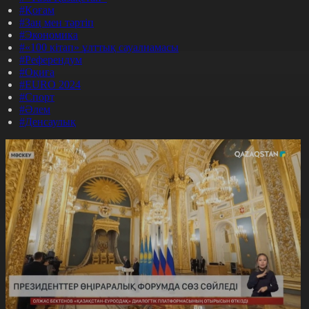
#Қоғам
#Заң мен тәртіп
#Экономика
#«100 кітап» ұлттық сауалнамасы
#Референдум
#Оқиға
#EURO 2024
#Спорт
#Әлем
#Денсаулық