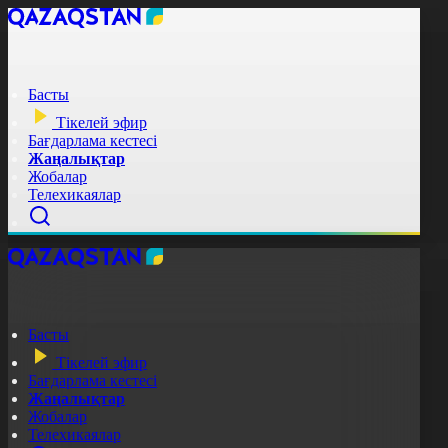
Басты
Тікелей эфир
Бағдарлама кестесі
Жаңалықтар
Жобалар
Телехикаялар
Басты
Тікелей эфир
Бағдарлама кестесі
Жаңалықтар
Жобалар
Телехикаялар