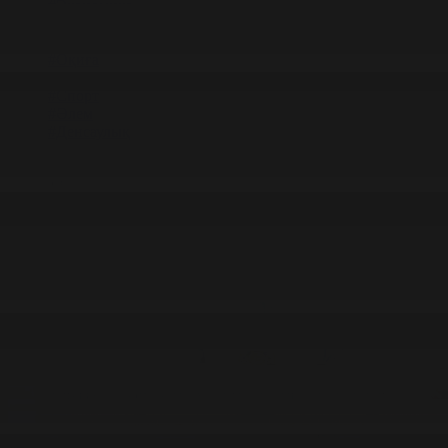
#Экономика
#«100 кітап» ұлттық сауалнамасы
#Референдум
#Оқиға
#EURO 2024
#Спорт
#Әлем
#Денсаулық