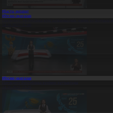
#Басты ақпарат
#Ресми оқиғалар
Президент: Республика күні халқымыздың дербес ел болуына ж
24.10.2025, 17:00
#Ресми оқиғалар
Президент Республика күнімен құттықтады
24.10.2025, 13:25