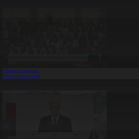
24.10.2025, 17:35
#Ресми оқиғалар
#Республика күні
Республика күні: Депутаттар марапатталды
24.10.2025, 17:12