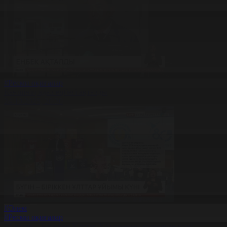
#Ресми оқиғалар
Кеншінің адал еңбегі ақталды
24.10.2025, 20:30
#Әлем
#Ресми оқиғалар
24 қазан – Біріккен Ұлттар Ұйымының құрылған күні