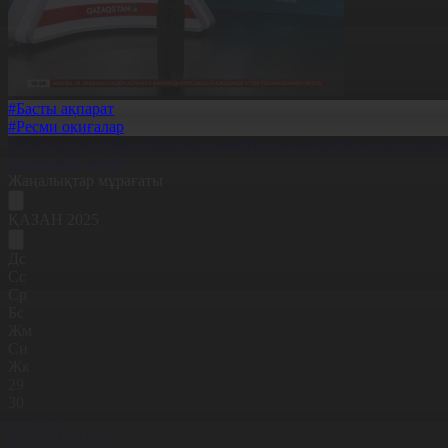
#Басты ақпарат
#Ресми оқиғалар
Мемлекет басшысы бірқатар азаматты мемлекеттік наградалар
24.10.2025, 09:45
Жаңалықтар мұрағаты
ҚАЗАН 2025
Дс
Сс
Ср
Бс
Жм
Сн
Жк
29
30
1
2
3
4
5
6
7
8
9
10
11
12