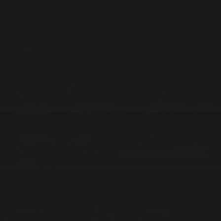
#Басты ақпарат
#Ресми оқиғалар
Ел дамуына үлес қосқан азаматтардың еңбегі еленді
24.10.2025, 20:30
#Ресми оқиғалар
Мемлекет басшысы Республика күніне арналған салтанатты ке
24.10.2025, 20:30