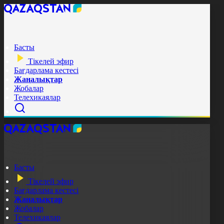
Басты
Тікелей эфир
Бағдарлама кестесі
Жаңалықтар
Жобалар
Телехикаялар
Басты
Тікелей эфир
Бағдарлама кестесі
Жаңалықтар
Жобалар
Телехикаялар