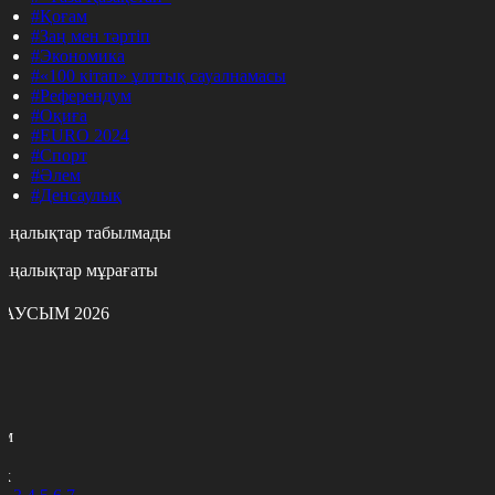
#Қоғам
#Заң мен тәртіп
#Экономика
#«100 кітап» ұлттық сауалнамасы
#Референдум
#Оқиға
#EURO 2024
#Спорт
#Әлем
#Денсаулық
аңалықтар табылмады
аңалықтар мұрағаты
АУСЫМ 2026
с
с
р
с
м
н
к