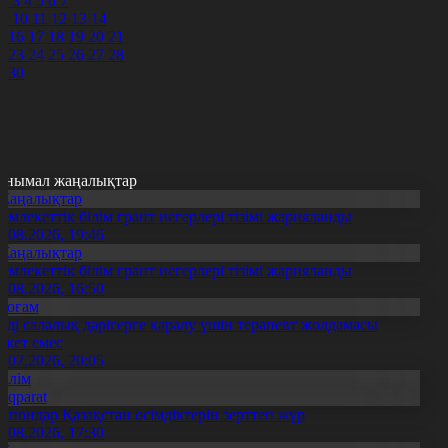
2
3
4
5
6
7
9
10
11
12
13
14
5
16
17
18
19
20
21
2
23
24
25
26
27
28
9
30
анымал жаңалықтар
Жаңалықтар
емлекеттік білім грант иегерлері тізімі жарияланды
7.08.2026, 19:46
Жаңалықтар
емлекеттік білім грант иегерлері тізімі жарияланды
7.08.2026, 16:50
Қоғам
нді салалық дәрігерге қаралу үшін терапевт жолдамасы
ажет емес
0.07.2026, 20:05
Білім
Aqparat
апондар Қазақстан өсімдіктерін зерттеп жүр
4.08.2026, 17:30