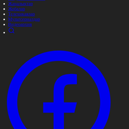
Жаңалықтар
Жобалар
Телехикаялар
Мультсериалдар
Видеоархив