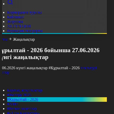
Корпорация туралы
Байланыс
Жарнама
ALTYN QOR
Редакция стандарты
асты
Жаңалықтар
ұрылтай - 2026 бойынша 27.06.2026
күнгі жаңалықтар
7.06.2026 күнгі жаңалықтар
#Құрылтай - 2026
Фильтрді
азалау
Барлық жаңалықтар
#Жолдау 2025
#Құрылтай - 2026
#Апта
#Ресми оқиғалар
#«Таза Қазақстан»