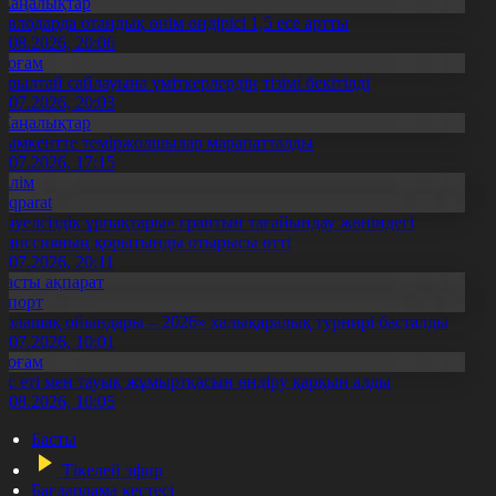
Жаңалықтар
авлодарда отандық өнім өндірісі 1,5 есе артты
5.08.2026, 20:06
Қоғам
ұрылтай сайлауына үміткерлердің тізімі бекітілді
3.07.2026, 20:03
Жаңалықтар
ымкентте теміржолшылар марапатталды
1.07.2026, 17:15
Білім
Aqparat
Тәуелсіздік ұрпақтары» грантын тағайындау жөніндегі
омиссияның қорытынды отырысы өтті
1.07.2026, 20:11
Басты ақпарат
Спорт
Болашақ ойындары – 2026» халықаралық турнирі басталды
0.07.2026, 10:01
Қоғам
ұс еті мен тауық жұмыртқасын өндіру қарқын алды
7.08.2026, 10:05
Басты
Тікелей эфир
Бағдарлама кестесі