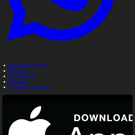
Корпорация туралы
Байланыс
Дистрибуция
Жарнама
Редакция стандарты