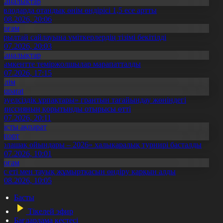
Жаңалықтар
авлодарда отандық өнім өндірісі 1,5 есе артты
5.08.2026, 20:06
Қоғам
ұрылтай сайлауына үміткерлердің тізімі бекітілді
3.07.2026, 20:03
Жаңалықтар
ымкентте теміржолшылар марапатталды
1.07.2026, 17:15
Білім
Aqparat
Тәуелсіздік ұрпақтары» грантын тағайындау жөніндегі
омиссияның қорытынды отырысы өтті
1.07.2026, 20:11
Басты ақпарат
Спорт
Болашақ ойындары – 2026» халықаралық турнирі басталды
0.07.2026, 10:01
Қоғам
ұс еті мен тауық жұмыртқасын өндіру қарқын алды
7.08.2026, 10:05
Басты
Тікелей эфир
Бағдарлама кестесі