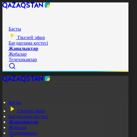
Басты
Тікелей эфир
Бағдарлама кестесі
Жаңалықтар
Жобалар
Телехикаялар
Басты
Тікелей эфир
Бағдарлама кестесі
Жаңалықтар
Жобалар
Телехикаялар