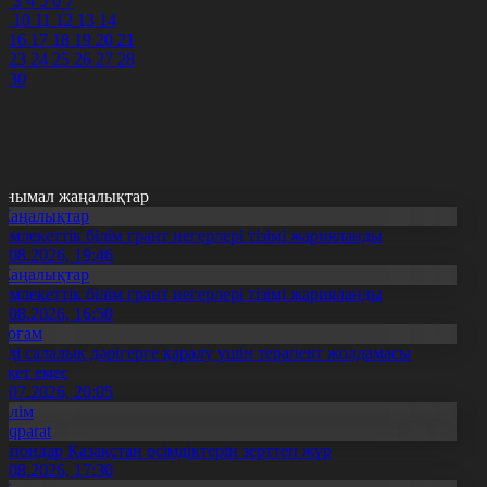
2
3
4
5
6
7
9
10
11
12
13
14
5
16
17
18
19
20
21
2
23
24
25
26
27
28
9
30
анымал жаңалықтар
Жаңалықтар
емлекеттік білім грант иегерлері тізімі жарияланды
7.08.2026, 19:46
Жаңалықтар
емлекеттік білім грант иегерлері тізімі жарияланды
7.08.2026, 16:50
Қоғам
нді салалық дәрігерге қаралу үшін терапевт жолдамасы
ажет емес
0.07.2026, 20:05
Білім
Aqparat
апондар Қазақстан өсімдіктерін зерттеп жүр
4.08.2026, 17:30