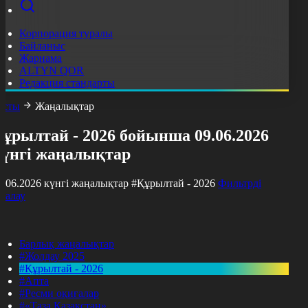
Корпорация туралы
Байланыс
Жарнама
ALTYN QOR
Редакция стандарты
асты
Жаңалықтар
ұрылтай - 2026 бойынша 09.06.2026
күнгі жаңалықтар
9.06.2026 күнгі жаңалықтар
#Құрылтай - 2026
Фильтрді
азалау
Барлық жаңалықтар
#Жолдау 2025
#Құрылтай - 2026
#Апта
#Ресми оқиғалар
#«Таза Қазақстан»