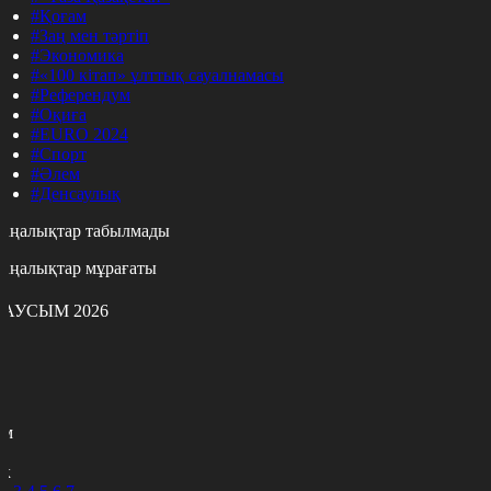
#Қоғам
#Заң мен тәртіп
#Экономика
#«100 кітап» ұлттық сауалнамасы
#Референдум
#Оқиға
#EURO 2024
#Спорт
#Әлем
#Денсаулық
аңалықтар табылмады
аңалықтар мұрағаты
АУСЫМ 2026
с
с
р
с
м
н
к