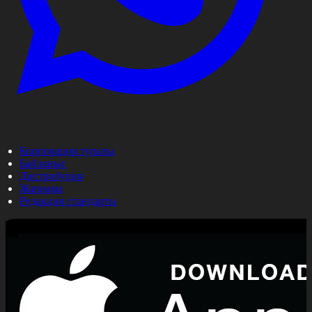
Корпорация туралы
Байланыс
Дистрибуция
Жарнама
Редакция стандарты