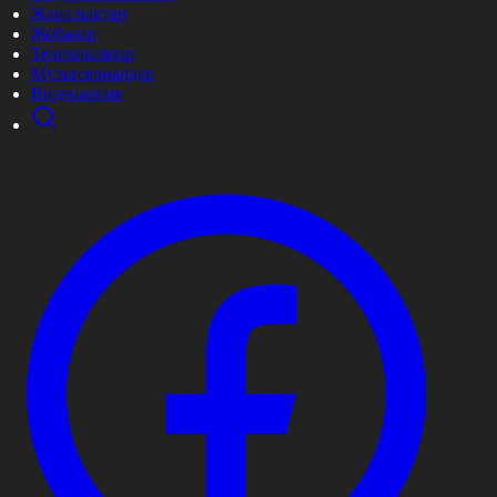
Жаңалықтар
Жобалар
Телехикаялар
Мультсериалдар
Видеоархив