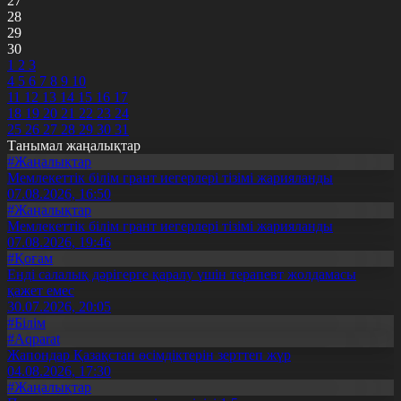
27
28
29
30
1
2
3
4
5
6
7
8
9
10
11
12
13
14
15
16
17
18
19
20
21
22
23
24
25
26
27
28
29
30
31
Танымал жаңалықтар
#Жаңалықтар
Мемлекеттік білім грант иегерлері тізімі жарияланды
07.08.2026, 16:50
#Жаңалықтар
Мемлекеттік білім грант иегерлері тізімі жарияланды
07.08.2026, 19:46
#Қоғам
Енді салалық дәрігерге қаралу үшін терапевт жолдамасы
қажет емес
30.07.2026, 20:05
#Білім
#Aqparat
Жапондар Қазақстан өсімдіктерін зерттеп жүр
04.08.2026, 17:30
#Жаңалықтар