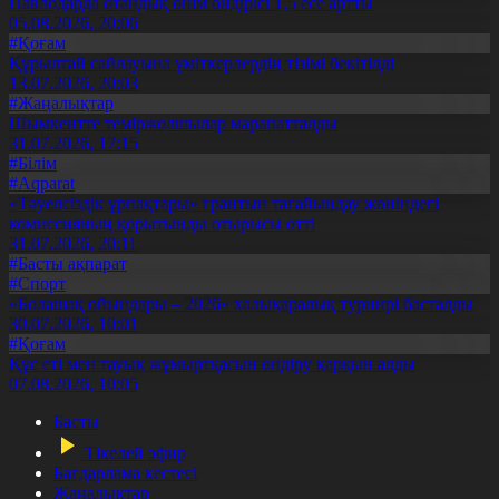
Павлодарда отандық өнім өндірісі 1,5 есе артты
05.08.2026, 20:06
#Қоғам
Құрылтай сайлауына үміткерлердің тізімі бекітілді
13.07.2026, 20:03
#Жаңалықтар
Шымкентте теміржолшылар марапатталды
31.07.2026, 17:15
#Білім
#Aqparat
«Тәуелсіздік ұрпақтары» грантын тағайындау жөніндегі
комиссияның қорытынды отырысы өтті
31.07.2026, 20:11
#Басты ақпарат
#Спорт
«Болашақ ойындары – 2026» халықаралық турнирі басталды
30.07.2026, 10:01
#Қоғам
Құс еті мен тауық жұмыртқасын өндіру қарқын алды
07.08.2026, 10:05
Басты
Тікелей эфир
Бағдарлама кестесі
Жаңалықтар