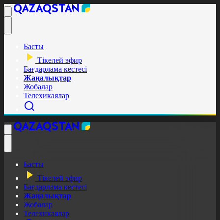
Басты
Тікелей эфир
Бағдарлама кестесі
Жаңалықтар
Жобалар
Телехикаялар
Басты
Тікелей эфир
Бағдарлама кестесі
Жаңалықтар
Жобалар
Телехикаялар