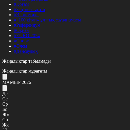
#Қоғам
#Заң мен тәртіп
#Экономика
#«100 кітап» ұлттық сауалнамасы
#Референдум
#Оқиға
#EURO 2024
#Спорт
#Әлем
#Денсаулық
Жаңалықтар табылмады
Жаңалықтар мұрағаты
МАМЫР 2026
Дс
Сс
Ср
Бс
Жм
Сн
Жк