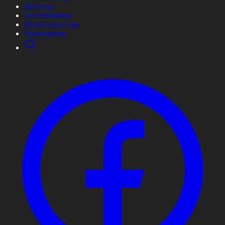
Жобалар
Телехикаялар
Мультсериалдар
Видеоархив