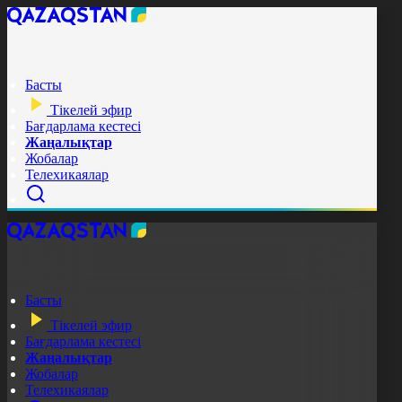
Басты
Тікелей эфир
Бағдарлама кестесі
Жаңалықтар
Жобалар
Телехикаялар
Басты
Тікелей эфир
Бағдарлама кестесі
Жаңалықтар
Жобалар
Телехикаялар