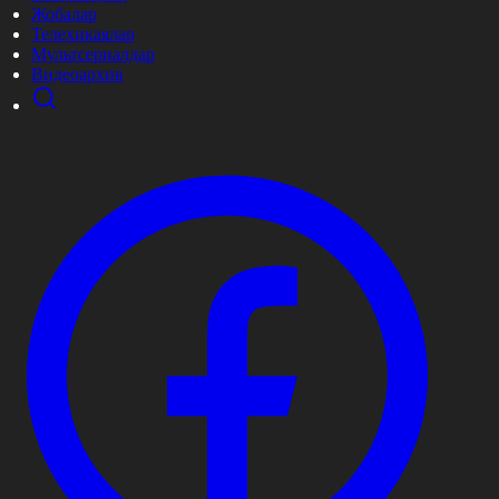
Жобалар
Телехикаялар
Мультсериалдар
Видеоархив