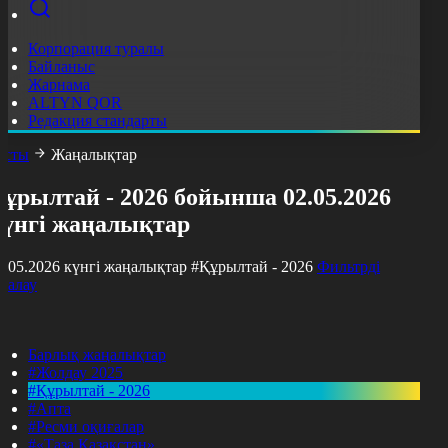
Корпорация туралы
Байланыс
Жарнама
ALTYN QOR
Редакция стандарты
асты
Жаңалықтар
ұрылтай - 2026 бойынша 02.05.2026
күнгі жаңалықтар
2.05.2026 күнгі жаңалықтар
#Құрылтай - 2026
Фильтрді
азалау
Барлық жаңалықтар
#Жолдау 2025
#Құрылтай - 2026
#Апта
#Ресми оқиғалар
#«Таза Қазақстан»