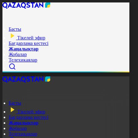
Басты
Тікелей эфир
Бағдарлама кестесі
Жаңалықтар
Жобалар
Телехикаялар
Басты
Тікелей эфир
Бағдарлама кестесі
Жаңалықтар
Жобалар
Телехикаялар