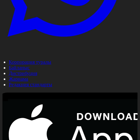
Корпорация туралы
Байланыс
Дистрибуция
Жарнама
Редакция стандарты