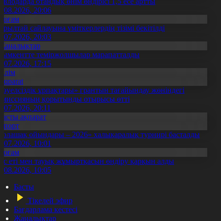
авлодарда отандық өнім өндірісі 1,5 есе артты
5.08.2026, 20:06
Қоғам
ұрылтай сайлауына үміткерлердің тізімі бекітілді
3.07.2026, 20:03
Жаңалықтар
ымкентте теміржолшылар марапатталды
1.07.2026, 17:15
Білім
Aqparat
Тәуелсіздік ұрпақтары» грантын тағайындау жөніндегі
омиссияның қорытынды отырысы өтті
1.07.2026, 20:11
Басты ақпарат
Спорт
Болашақ ойындары – 2026» халықаралық турнирі басталды
0.07.2026, 10:01
Қоғам
ұс еті мен тауық жұмыртқасын өндіру қарқын алды
7.08.2026, 10:05
Басты
Тікелей эфир
Бағдарлама кестесі
Жаңалықтар