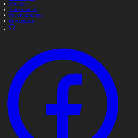
Жобалар
Телехикаялар
Мультсериалдар
Видеоархив