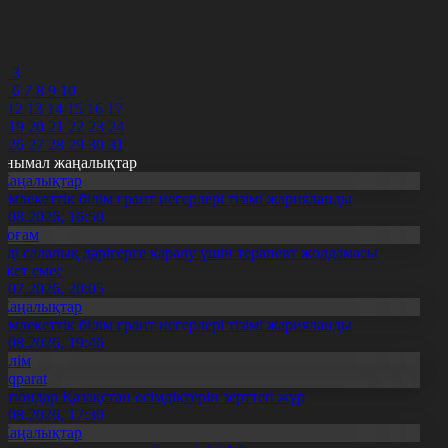
7
8
9
0
2
3
5
6
7
8
9
10
1
12
13
14
15
16
17
8
19
20
21
22
23
24
5
26
27
28
29
30
31
анымал жаңалықтар
Жаңалықтар
емлекеттік білім грант иегерлері тізімі жарияланды
7.08.2026, 16:50
Қоғам
нді салалық дәрігерге қаралу үшін терапевт жолдамасы
ажет емес
0.07.2026, 20:05
Жаңалықтар
емлекеттік білім грант иегерлері тізімі жарияланды
7.08.2026, 19:46
Білім
Aqparat
апондар Қазақстан өсімдіктерін зерттеп жүр
4.08.2026, 17:30
Жаңалықтар