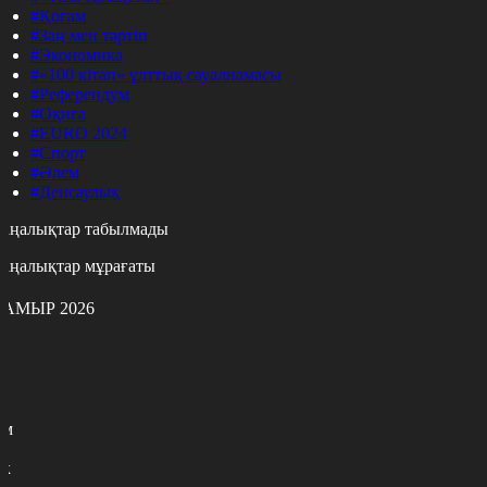
#Қоғам
#Заң мен тәртіп
#Экономика
#«100 кітап» ұлттық сауалнамасы
#Референдум
#Оқиға
#EURO 2024
#Спорт
#Әлем
#Денсаулық
аңалықтар табылмады
аңалықтар мұрағаты
АМЫР 2026
с
с
р
с
м
н
к