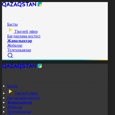
Басты
Тікелей эфир
Бағдарлама кестесі
Жаңалықтар
Жобалар
Телехикаялар
Басты
Тікелей эфир
Бағдарлама кестесі
Жаңалықтар
Жобалар
Телехикаялар