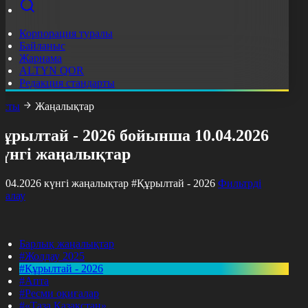
Корпорация туралы
Байланыс
Жарнама
ALTYN QOR
Редакция стандарты
асты
Жаңалықтар
ұрылтай - 2026 бойынша 10.04.2026
күнгі жаңалықтар
0.04.2026 күнгі жаңалықтар
#Құрылтай - 2026
Фильтрді
азалау
Барлық жаңалықтар
#Жолдау 2025
#Құрылтай - 2026
#Апта
#Ресми оқиғалар
#«Таза Қазақстан»