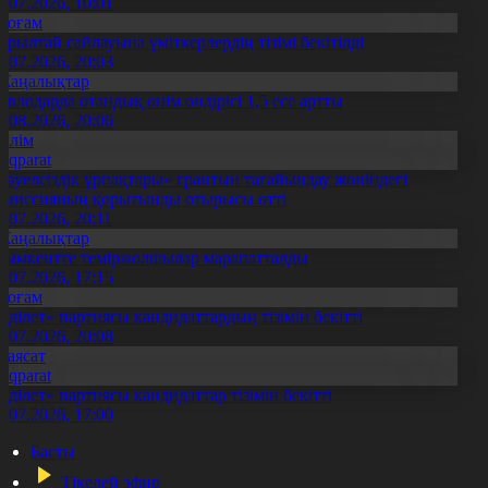
0.07.2026, 10:01
Қоғам
ұрылтай сайлауына үміткерлердің тізімі бекітілді
3.07.2026, 20:03
Жаңалықтар
авлодарда отандық өнім өндірісі 1,5 есе артты
5.08.2026, 20:06
Білім
Aqparat
Тәуелсіздік ұрпақтары» грантын тағайындау жөніндегі
омиссияның қорытынды отырысы өтті
1.07.2026, 20:11
Жаңалықтар
ымкентте теміржолшылар марапатталды
1.07.2026, 17:15
Қоғам
Әділет» партиясы кандидаттардың тізімін бекітті
0.07.2026, 20:08
Саясат
Aqparat
Әділет» партиясы кандидаттар тізімін бекітті
0.07.2026, 17:00
Басты
Тікелей эфир