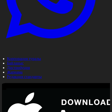
Корпорация туралы
Байланыс
Дистрибуция
Жарнама
Редакция стандарты