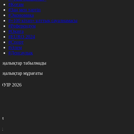
#Қоғам
#Заң мен тәртіп
#Экономика
#«100 кітап» ұлттық сауалнамасы
#Референдум
#Оқиға
#EURO 2024
#Спорт
#Әлем
#Денсаулық
аңалықтар табылмады
аңалықтар мұрағаты
ӘУІР 2026
с
с
р
с
м
н
к