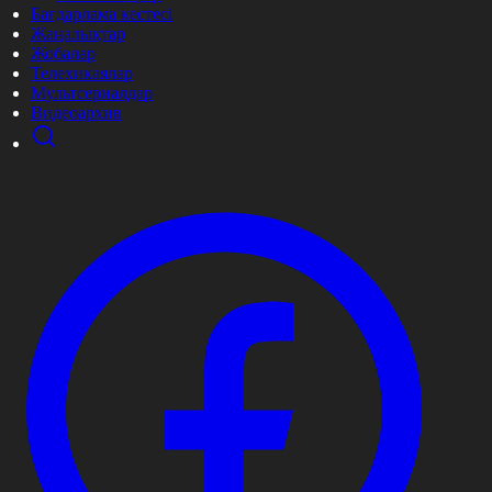
Бағдарлама кестесі
Жаңалықтар
Жобалар
Телехикаялар
Мультсериалдар
Видеоархив