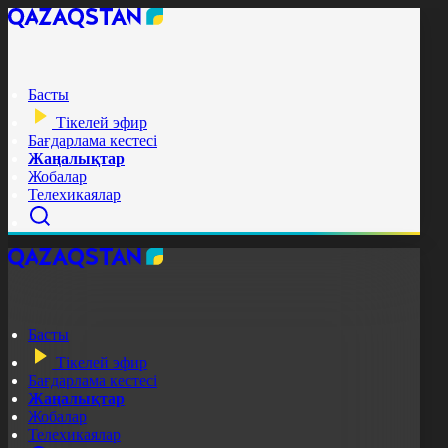
Басты
Тікелей эфир
Бағдарлама кестесі
Жаңалықтар
Жобалар
Телехикаялар
Басты
Тікелей эфир
Бағдарлама кестесі
Жаңалықтар
Жобалар
Телехикаялар