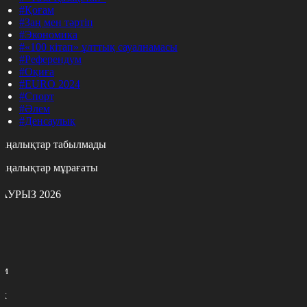
#Қоғам
#Заң мен тәртіп
#Экономика
#«100 кітап» ұлттық сауалнамасы
#Референдум
#Оқиға
#EURO 2024
#Спорт
#Әлем
#Денсаулық
аңалықтар табылмады
аңалықтар мұрағаты
АУРЫЗ 2026
с
с
р
с
м
н
к