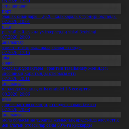
4.08.2026, 17:30
Басты ақпарат
Спорт
Болашақ ойындары – 2026» халықаралық турнирі басталды
0.07.2026, 10:01
Қоғам
ұрылтай сайлауына үміткерлердің тізімі бекітілді
3.07.2026, 20:03
Жаңалықтар
ымкентте теміржолшылар марапатталды
1.07.2026, 17:15
Білім
Aqparat
Тәуелсіздік ұрпақтары» грантын тағайындау жөніндегі
омиссияның қорытынды отырысы өтті
1.07.2026, 20:11
Жаңалықтар
авлодарда отандық өнім өндірісі 1,5 есе артты
5.08.2026, 20:06
Қоғам
Әділет» партиясы кандидаттардың тізімін бекітті
0.07.2026, 20:08
Жаңалықтар
қмола облысында тұрақты жұмыстың арқасында әлеуметтік
өмек алатын отбасылар саны 50%-ға қысқарды