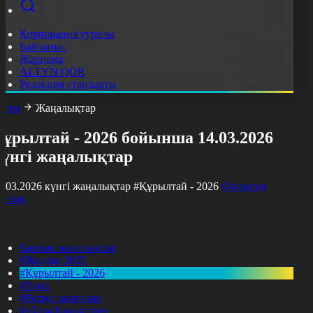
Корпорация туралы
Байланыс
Жарнама
ALTYN QOR
Редакция стандарты
асты
Жаңалықтар
ұрылтай - 2026 бойынша 14.03.2026
күнгі жаңалықтар
4.03.2026 күнгі жаңалықтар
#Құрылтай - 2026
Фильтрді
азалау
Барлық жаңалықтар
#Жолдау 2025
#Құрылтай - 2026
#Апта
#Ресми оқиғалар
#«Таза Қазақстан»