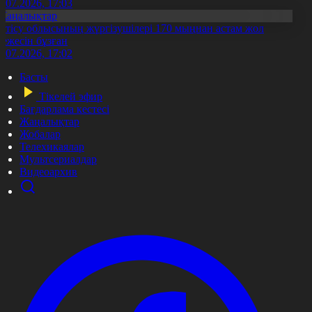
1.07.2026, 17:03
Жаңалықтар
етісу облысының жүргізушілері 170 мыңнан астам жол
режесін бұзған
1.07.2026, 17:02
Басты
Тікелей эфир
Бағдарлама кестесі
Жаңалықтар
Жобалар
Телехикаялар
Мультсериалдар
Видеоархив