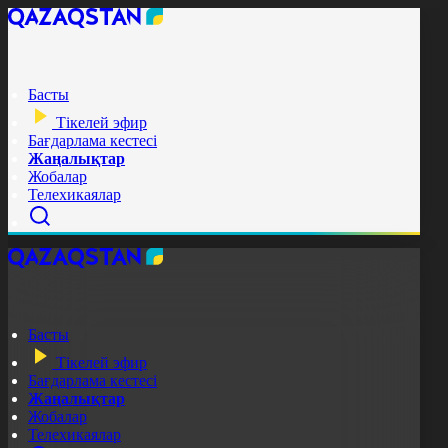
Басты
Тікелей эфир
Бағдарлама кестесі
Жаңалықтар
Жобалар
Телехикаялар
Басты
Тікелей эфир
Бағдарлама кестесі
Жаңалықтар
Жобалар
Телехикаялар