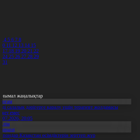
3
4
5
6
7
8
3
4
5
6
7
8
10
11
12
13
14
15
6
17
18
19
20
21
22
3
24
25
26
27
28
29
0
31
анымал жаңалықтар
Қоғам
нді салалық дәрігерге қаралу үшін терапевт жолдамасы
ажет емес
0.07.2026, 20:05
Білім
Aqparat
апондар Қазақстан өсімдіктерін зерттеп жүр