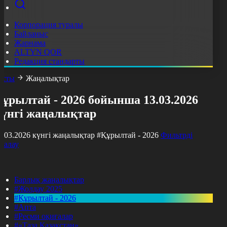
Корпорация туралы
Байланыс
Жарнама
ALTYN QOR
Редакция стандарты
асты
Жаңалықтар
ұрылтай - 2026 бойынша 13.03.2026
күнгі жаңалықтар
3.03.2026 күнгі жаңалықтар
#Құрылтай - 2026
Фильтрді
азалау
Барлық жаңалықтар
#Жолдау 2025
#Құрылтай - 2026
#Апта
#Ресми оқиғалар
#«Таза Қазақстан»