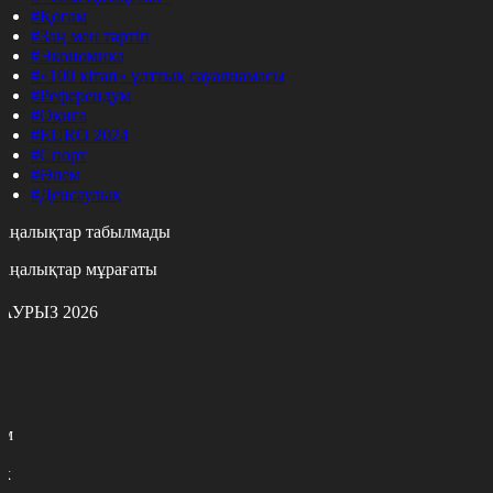
#Қоғам
#Заң мен тәртіп
#Экономика
#«100 кітап» ұлттық сауалнамасы
#Референдум
#Оқиға
#EURO 2024
#Спорт
#Әлем
#Денсаулық
аңалықтар табылмады
аңалықтар мұрағаты
АУРЫЗ 2026
с
с
р
с
м
н
к