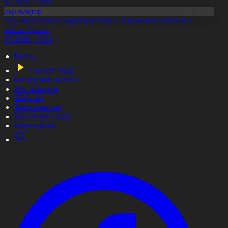
1.07.2026, 17:03
Жаңалықтар
етісу облысының жүргізушілері 170 мыңнан астам жол
режесін бұзған
1.07.2026, 17:02
Басты
Тікелей эфир
Бағдарлама кестесі
Жаңалықтар
Жобалар
Телехикаялар
Мультсериалдар
Видеоархив