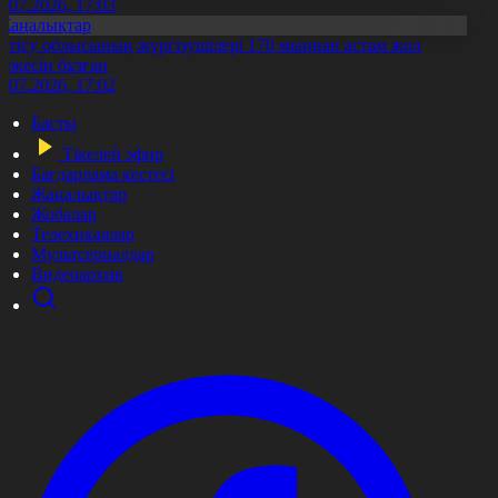
1.07.2026, 17:03
Жаңалықтар
етісу облысының жүргізушілері 170 мыңнан астам жол
режесін бұзған
1.07.2026, 17:02
Басты
Тікелей эфир
Бағдарлама кестесі
Жаңалықтар
Жобалар
Телехикаялар
Мультсериалдар
Видеоархив