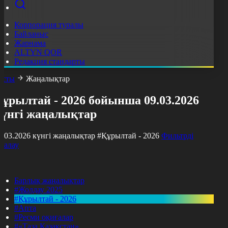
Корпорация туралы
Байланыс
Жарнама
ALTYN QOR
Редакция стандарты
асты
Жаңалықтар
ұрылтай - 2026 бойынша 09.03.2026
күнгі жаңалықтар
9.03.2026 күнгі жаңалықтар
#Құрылтай - 2026
Фильтрді
азалау
Барлық жаңалықтар
#Жолдау 2025
#Құрылтай - 2026
#Апта
#Ресми оқиғалар
#«Таза Қазақстан»