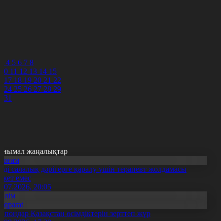
3
4
5
6
7
8
3
4
5
6
7
8
10
11
12
13
14
15
6
17
18
19
20
21
22
3
24
25
26
27
28
29
0
31
анымал жаңалықтар
Қоғам
нді салалық дәрігерге қаралу үшін терапевт жолдамасы
ажет емес
0.07.2026, 20:05
Білім
Aqparat
апондар Қазақстан өсімдіктерін зерттеп жүр