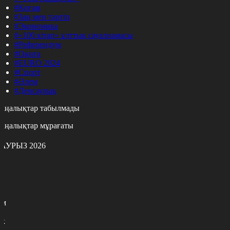
#Қоғам
#Заң мен тәртіп
#Экономика
#«100 кітап» ұлттық сауалнамасы
#Референдум
#Оқиға
#EURO 2024
#Спорт
#Әлем
#Денсаулық
аңалықтар табылмады
аңалықтар мұрағаты
АУРЫЗ 2026
с
с
р
с
м
н
к