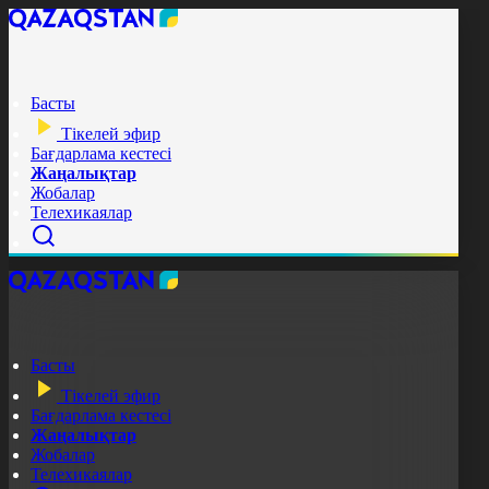
Басты
Тікелей эфир
Бағдарлама кестесі
Жаңалықтар
Жобалар
Телехикаялар
Басты
Тікелей эфир
Бағдарлама кестесі
Жаңалықтар
Жобалар
Телехикаялар