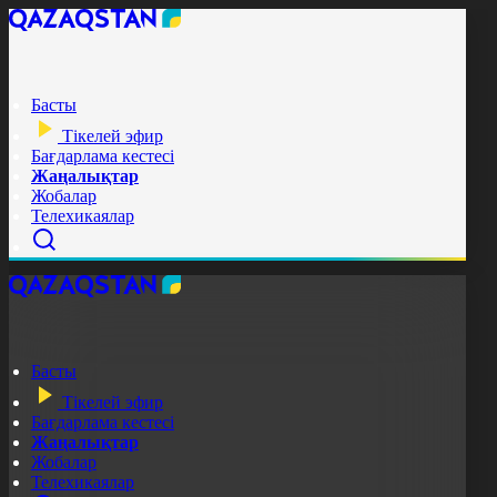
Басты
Тікелей эфир
Бағдарлама кестесі
Жаңалықтар
Жобалар
Телехикаялар
Басты
Тікелей эфир
Бағдарлама кестесі
Жаңалықтар
Жобалар
Телехикаялар