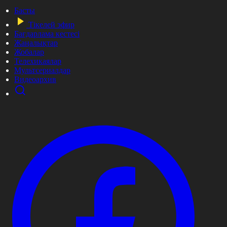
Басты
Тікелей эфир
Бағдарлама кестесі
Жаңалықтар
Жобалар
Телехикаялар
Мультсериалдар
Видеоархив