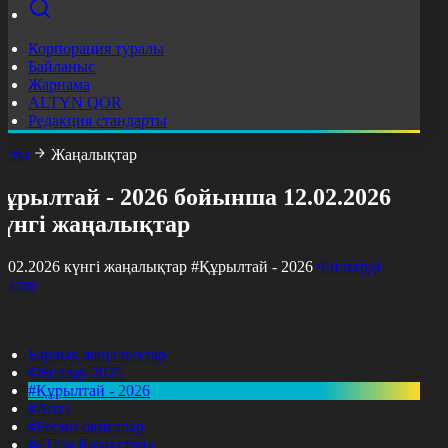
Корпорация туралы
Байланыс
Жарнама
ALTYN QOR
Редакция стандарты
асты
Жаңалықтар
ұрылтай - 2026 бойынша 12.02.2026
күнгі жаңалықтар
2.02.2026 күнгі жаңалықтар
#Құрылтай - 2026
Фильтрді
азалау
Барлық жаңалықтар
#Жолдау 2025
#Құрылтай - 2026
#Апта
#Ресми оқиғалар
#«Таза Қазақстан»