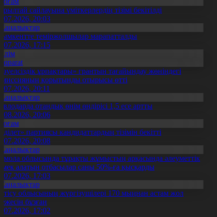
Қоғам
ұрылтай сайлауына үміткерлердің тізімі бекітілді
3.07.2026, 20:03
Жаңалықтар
ымкентте теміржолшылар марапатталды
1.07.2026, 17:15
Білім
Aqparat
Тәуелсіздік ұрпақтары» грантын тағайындау жөніндегі
омиссияның қорытынды отырысы өтті
1.07.2026, 20:11
Жаңалықтар
авлодарда отандық өнім өндірісі 1,5 есе артты
5.08.2026, 20:06
Қоғам
Әділет» партиясы кандидаттардың тізімін бекітті
0.07.2026, 20:08
Жаңалықтар
қмола облысында тұрақты жұмыстың арқасында әлеуметтік
өмек алатын отбасылар саны 50%-ға қысқарды
1.07.2026, 17:03
Жаңалықтар
етісу облысының жүргізушілері 170 мыңнан астам жол
режесін бұзған
1.07.2026, 17:02