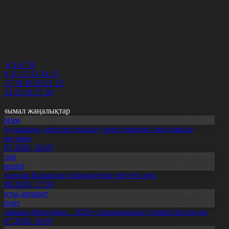
6
7
8
9
0
1
3
4
5
6
7
8
10
11
12
13
14
15
6
17
18
19
20
21
22
3
24
25
26
27
28
анымал жаңалықтар
Қоғам
нді салалық дәрігерге қаралу үшін терапевт жолдамасы
ажет емес
0.07.2026, 20:05
Білім
Aqparat
апондар Қазақстан өсімдіктерін зерттеп жүр
4.08.2026, 17:30
Басты ақпарат
Спорт
Болашақ ойындары – 2026» халықаралық турнирі басталды
0.07.2026, 10:01