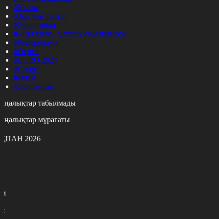
#Қоғам
#Заң мен тәртіп
#Экономика
#«100 кітап» ұлттық сауалнамасы
#Референдум
#Оқиға
#EURO 2024
#Спорт
#Әлем
#Денсаулық
аңалықтар табылмады
аңалықтар мұрағаты
ҚПАН 2026
с
с
р
с
м
н
к