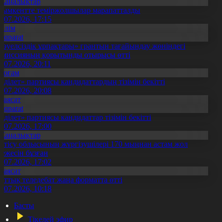
Жаңалықтар
ымкентте теміржолшылар марапатталды
1.07.2026, 17:15
Білім
Aqparat
Тәуелсіздік ұрпақтары» грантын тағайындау жөніндегі
омиссияның қорытынды отырысы өтті
1.07.2026, 20:11
Қоғам
Әділет» партиясы кандидаттардың тізімін бекітті
0.07.2026, 20:08
Саясат
Aqparat
Әділет» партиясы кандидаттар тізімін бекітті
0.07.2026, 17:00
Жаңалықтар
етісу облысының жүргізушілері 170 мыңнан астам жол
режесін бұзған
1.07.2026, 17:02
Саясат
лттық теледебат жаңа форматта өтті
0.07.2026, 10:18
Басты
Тікелей эфир