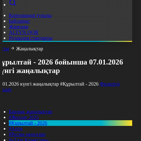
Корпорация туралы
Байланыс
Жарнама
ALTYN QOR
Редакция стандарты
асты
Жаңалықтар
ұрылтай - 2026 бойынша 07.01.2026
күнгі жаңалықтар
7.01.2026 күнгі жаңалықтар
#Құрылтай - 2026
Фильтрді
азалау
Барлық жаңалықтар
#Жолдау 2025
#Құрылтай - 2026
#Апта
#Ресми оқиғалар
#«Таза Қазақстан»