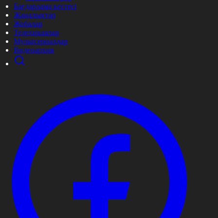
Бағдарлама кестесі
Жаңалықтар
Жобалар
Телехикаялар
Мультсериалдар
Видеоархив