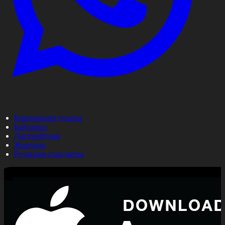
Корпорация туралы
Байланыс
Дистрибуция
Жарнама
Редакция стандарты