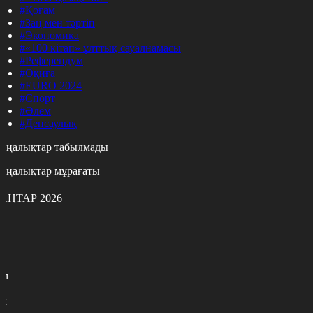
#Қоғам
#Заң мен тәртіп
#Экономика
#«100 кітап» ұлттық сауалнамасы
#Референдум
#Оқиға
#EURO 2024
#Спорт
#Әлем
#Денсаулық
аңалықтар табылмады
аңалықтар мұрағаты
АҢТАР 2026
с
с
р
с
м
н
к