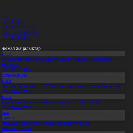
9
0
1
2
3
4
6
7
8
9
10
11
2
13
14
15
16
17
18
9
20
21
22
23
24
25
6
27
28
29
30
31
анымал жаңалықтар
Қоғам
нді салалық дәрігерге қаралу үшін терапевт жолдамасы
ажет емес
0.07.2026, 20:05
Басты ақпарат
Спорт
Болашақ ойындары – 2026» халықаралық турнирі басталды
0.07.2026, 10:01
Қоғам
ұрылтай сайлауына үміткерлердің тізімі бекітілді
3.07.2026, 20:03
Білім
Aqparat
апондар Қазақстан өсімдіктерін зерттеп жүр
4.08.2026, 17:30