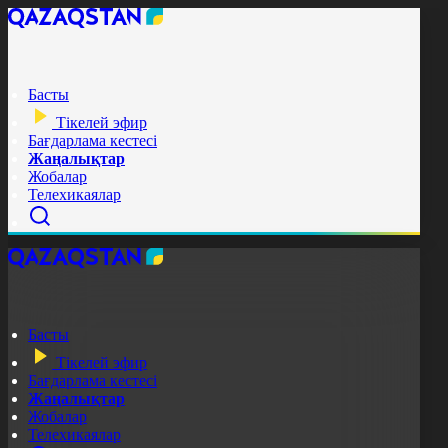
Басты
Тікелей эфир
Бағдарлама кестесі
Жаңалықтар
Жобалар
Телехикаялар
Басты
Тікелей эфир
Бағдарлама кестесі
Жаңалықтар
Жобалар
Телехикаялар