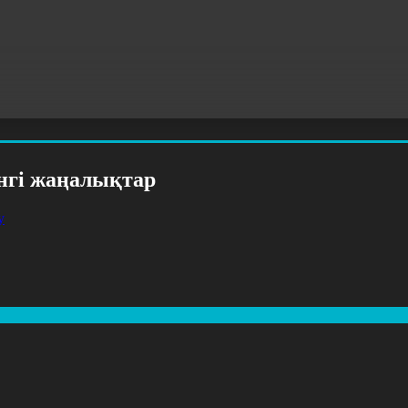
үнгі жаңалықтар
у