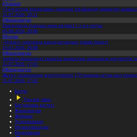
#Aqparat
«Тәуелсіздік ұрпақтары» грантын тағайындау жөніндегі коми
31.07.2026, 20:11
#Жаңалықтар
Павлодарда отандық өнім өндірісі 1,5 есе артты
05.08.2026, 20:06
#Қоғам
«Әділет» партиясы кандидаттардың тізімін бекітті
10.07.2026, 20:08
#Жаңалықтар
Ақмола облысында тұрақты жұмыстың арқасында әлеуметтік к
31.07.2026, 17:03
#Жаңалықтар
Жетісу облысының жүргізушілері 170 мыңнан астам жол ережес
31.07.2026, 17:02
Басты
Тікелей эфир
Бағдарлама кестесі
Жаңалықтар
Жобалар
Телехикаялар
Мультсериалдар
Видеоархив