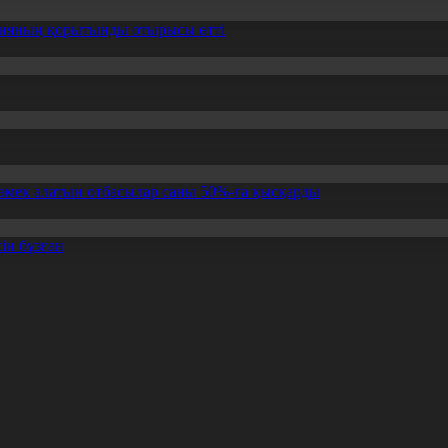
ссияның қорытынды отырысы өтті
өмек алатын отбасылар саны 50%-ға қысқарды
ін бұзған