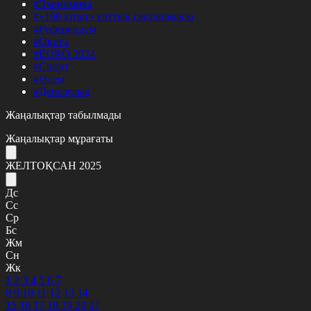
#Экономика
#«100 кітап» ұлттық сауалнамасы
#Референдум
#Оқиға
#EURO 2024
#Спорт
#Әлем
#Денсаулық
Жаңалықтар табылмады
Жаңалықтар мұрағаты
ЖЕЛТОҚСАН 2025
Дс
Сс
Ср
Бс
Жм
Сн
Жк
1
2
3
4
5
6
7
8
9
10
11
12
13
14
15
16
17
18
19
20
21