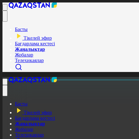
Басты
Тікелей эфир
Бағдарлама кестесі
Жаңалықтар
Жобалар
Телехикаялар
Басты
Тікелей эфир
Бағдарлама кестесі
Жаңалықтар
Жобалар
Телехикаялар