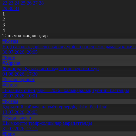
22
23
24
25
26
27
28
29
30
31
1
2
3
4
Танымал жаңалықтар
#Қоғам
Енді салалық дәрігерге қаралу үшін терапевт жолдамасы қажет 
30.07.2026, 20:05
#Білім
#Aqparat
Жапондар Қазақстан өсімдіктерін зерттеп жүр
04.08.2026, 17:30
#Басты ақпарат
#Спорт
«Болашақ ойындары – 2026» халықаралық турнирі басталды
30.07.2026, 10:01
#Қоғам
Құрылтай сайлауына үміткерлердің тізімі бекітілді
13.07.2026, 20:03
#Жаңалықтар
Шымкентте теміржолшылар марапатталды
31.07.2026, 17:15
#Білім