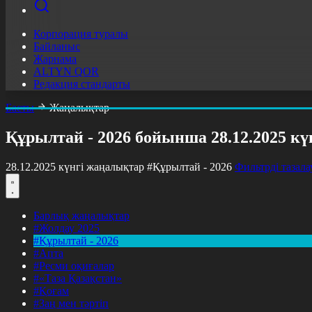
Корпорация туралы
Байланыс
Жарнама
ALTYN QOR
Редакция стандарты
Басты
Жаңалықтар
Құрылтай - 2026 бойынша 28.12.2025 к
28.12.2025 күнгі жаңалықтар
#Құрылтай - 2026
Фильтрді тазала
Барлық жаңалықтар
#Жолдау 2025
#Құрылтай - 2026
#Апта
#Ресми оқиғалар
#«Таза Қазақстан»
#Қоғам
#Заң мен тәртіп