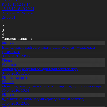
1
2
3
4
5
6
7
8
9
10
11
12
13
14
15
16
17
18
19
20
21
22
23
24
25
26
27
28
29
30
31
1
2
3
4
Танымал жаңалықтар
#Қоғам
Енді салалық дәрігерге қаралу үшін терапевт жолдамасы
қажет емес
30.07.2026, 20:05
#Білім
#Aqparat
Жапондар Қазақстан өсімдіктерін зерттеп жүр
04.08.2026, 17:30
#Басты ақпарат
#Спорт
«Болашақ ойындары – 2026» халықаралық турнирі басталды
30.07.2026, 10:01
#Қоғам
Құрылтай сайлауына үміткерлердің тізімі бекітілді
13.07.2026, 20:03