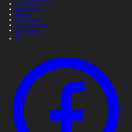
Бағдарлама кестесі
Жаңалықтар
Жобалар
Телехикаялар
Мультсериалдар
Видеоархив