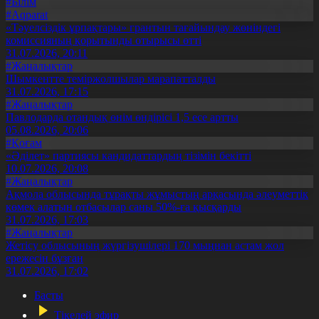
#Білім
#Aqparat
«Тәуелсіздік ұрпақтары» грантын тағайындау жөніндегі
комиссияның қорытынды отырысы өтті
31.07.2026, 20:11
#Жаңалықтар
Шымкентте теміржолшылар марапатталды
31.07.2026, 17:15
#Жаңалықтар
Павлодарда отандық өнім өндірісі 1,5 есе артты
05.08.2026, 20:06
#Қоғам
«Әділет» партиясы кандидаттардың тізімін бекітті
10.07.2026, 20:08
#Жаңалықтар
Ақмола облысында тұрақты жұмыстың арқасында әлеуметтік
көмек алатын отбасылар саны 50%-ға қысқарды
31.07.2026, 17:03
#Жаңалықтар
Жетісу облысының жүргізушілері 170 мыңнан астам жол
ережесін бұзған
31.07.2026, 17:02
Басты
Тікелей эфир