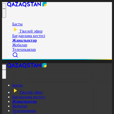
Басты
Тікелей эфир
Бағдарлама кестесі
Жаңалықтар
Жобалар
Телехикаялар
Басты
Тікелей эфир
Бағдарлама кестесі
Жаңалықтар
Жобалар
Телехикаялар