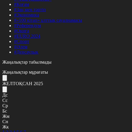
#Қоғам
#Заң мен тәртіп
#Экономика
#«100 кітап» ұлттық сауалнамасы
#Референдум
#Оқиға
#EURO 2024
#Спорт
#Әлем
#Денсаулық
Жаңалықтар табылмады
Жаңалықтар мұрағаты
ЖЕЛТОҚСАН 2025
Дс
Сс
Ср
Бс
Жм
Сн
Жк