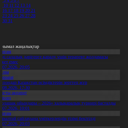
2
3
4
5
6
7
9
10
11
12
13
14
5
16
17
18
19
20
21
2
23
24
25
26
27
28
9
30
31
анымал жаңалықтар
Қоғам
нді салалық дәрігерге қаралу үшін терапевт жолдамасы
ажет емес
0.07.2026, 20:05
Білім
Aqparat
апондар Қазақстан өсімдіктерін зерттеп жүр
4.08.2026, 17:30
Басты ақпарат
Спорт
Болашақ ойындары – 2026» халықаралық турнирі басталды
0.07.2026, 10:01
Қоғам
ұрылтай сайлауына үміткерлердің тізімі бекітілді
3.07.2026, 20:03