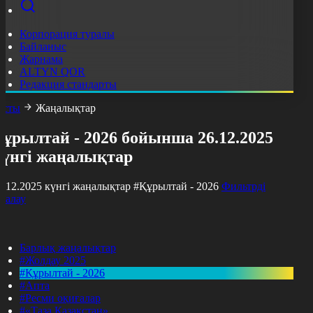
Корпорация туралы
Байланыс
Жарнама
ALTYN QOR
Редакция стандарты
асты
Жаңалықтар
ұрылтай - 2026 бойынша 26.12.2025
күнгі жаңалықтар
6.12.2025 күнгі жаңалықтар
#Құрылтай - 2026
Фильтрді
азалау
Барлық жаңалықтар
#Жолдау 2025
#Құрылтай - 2026
#Апта
#Ресми оқиғалар
#«Таза Қазақстан»