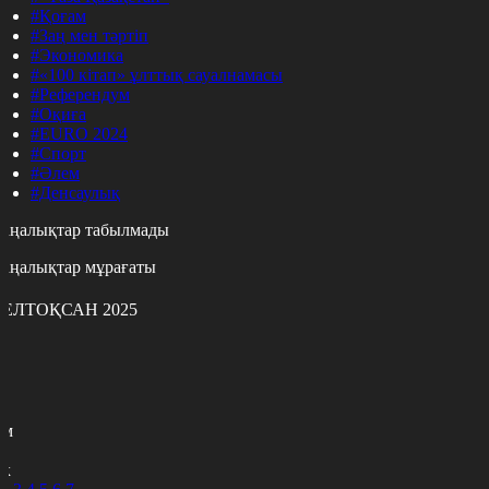
#Қоғам
#Заң мен тәртіп
#Экономика
#«100 кітап» ұлттық сауалнамасы
#Референдум
#Оқиға
#EURO 2024
#Спорт
#Әлем
#Денсаулық
аңалықтар табылмады
аңалықтар мұрағаты
ЕЛТОҚСАН 2025
с
с
р
с
м
н
к