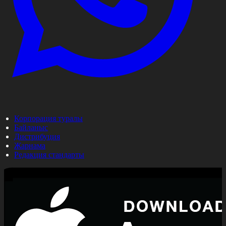
Корпорация туралы
Байланыс
Дистрибуция
Жарнама
Редакция стандарты