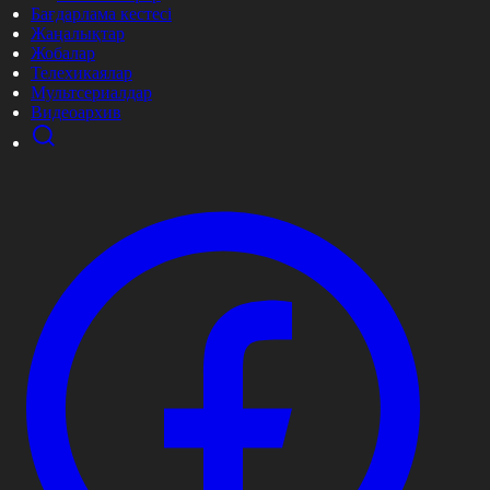
Бағдарлама кестесі
Жаңалықтар
Жобалар
Телехикаялар
Мультсериалдар
Видеоархив