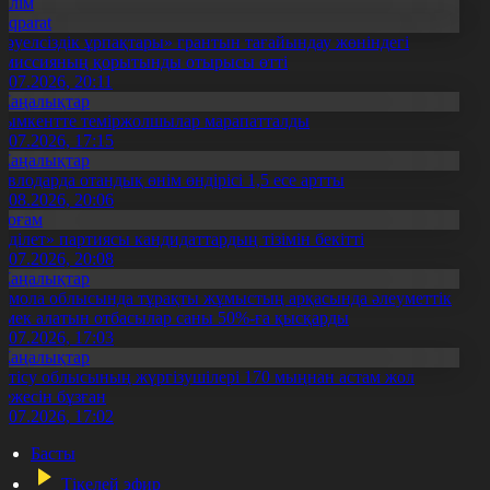
Білім
Aqparat
Тәуелсіздік ұрпақтары» грантын тағайындау жөніндегі
омиссияның қорытынды отырысы өтті
1.07.2026, 20:11
Жаңалықтар
ымкентте теміржолшылар марапатталды
1.07.2026, 17:15
Жаңалықтар
авлодарда отандық өнім өндірісі 1,5 есе артты
5.08.2026, 20:06
Қоғам
Әділет» партиясы кандидаттардың тізімін бекітті
0.07.2026, 20:08
Жаңалықтар
қмола облысында тұрақты жұмыстың арқасында әлеуметтік
өмек алатын отбасылар саны 50%-ға қысқарды
1.07.2026, 17:03
Жаңалықтар
етісу облысының жүргізушілері 170 мыңнан астам жол
режесін бұзған
1.07.2026, 17:02
Басты
Тікелей эфир