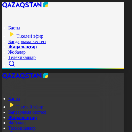
Басты
Тікелей эфир
Бағдарлама кестесі
Жаңалықтар
Жобалар
Телехикаялар
Басты
Тікелей эфир
Бағдарлама кестесі
Жаңалықтар
Жобалар
Телехикаялар