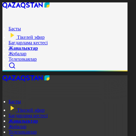
Басты
Тікелей эфир
Бағдарлама кестесі
Жаңалықтар
Жобалар
Телехикаялар
Басты
Тікелей эфир
Бағдарлама кестесі
Жаңалықтар
Жобалар
Телехикаялар