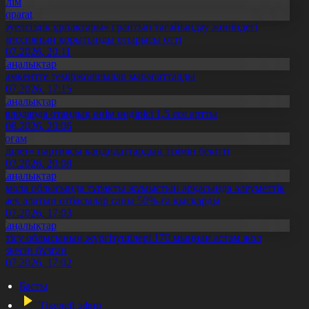
Білім
Aqparat
Тәуелсіздік ұрпақтары» грантын тағайындау жөніндегі
омиссияның қорытынды отырысы өтті
1.07.2026, 20:11
Жаңалықтар
ымкентте теміржолшылар марапатталды
1.07.2026, 17:15
Жаңалықтар
авлодарда отандық өнім өндірісі 1,5 есе артты
5.08.2026, 20:06
Қоғам
Әділет» партиясы кандидаттардың тізімін бекітті
0.07.2026, 20:08
Жаңалықтар
қмола облысында тұрақты жұмыстың арқасында әлеуметтік
өмек алатын отбасылар саны 50%-ға қысқарды
1.07.2026, 17:03
Жаңалықтар
етісу облысының жүргізушілері 170 мыңнан астам жол
режесін бұзған
1.07.2026, 17:02
Басты
Тікелей эфир