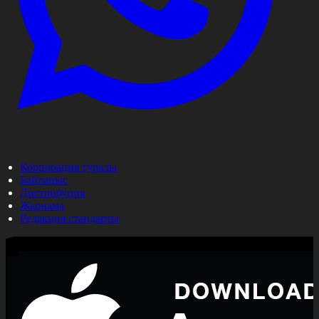
Корпорация туралы
Байланыс
Дистрибуция
Жарнама
Редакция стандарты