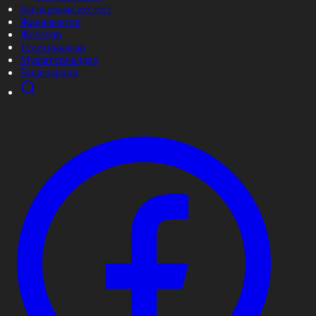
Бағдарлама кестесі
Жаңалықтар
Жобалар
Телехикаялар
Мультсериалдар
Видеоархив