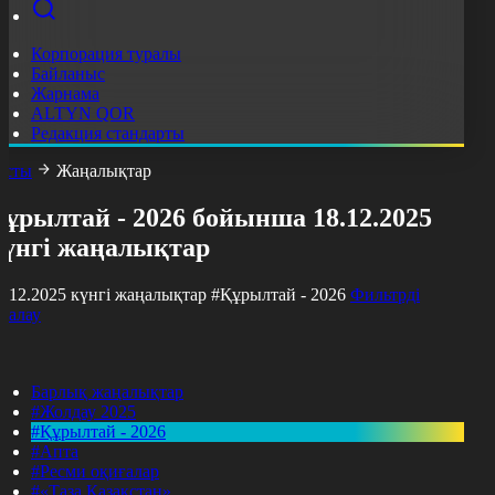
Корпорация туралы
Байланыс
Жарнама
ALTYN QOR
Редакция стандарты
асты
Жаңалықтар
ұрылтай - 2026 бойынша 18.12.2025
күнгі жаңалықтар
8.12.2025 күнгі жаңалықтар
#Құрылтай - 2026
Фильтрді
азалау
Барлық жаңалықтар
#Жолдау 2025
#Құрылтай - 2026
#Апта
#Ресми оқиғалар
#«Таза Қазақстан»