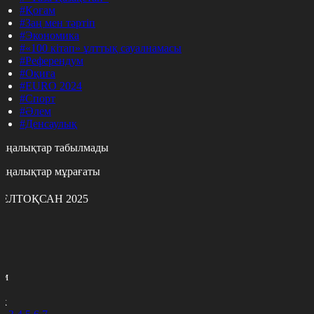
#Қоғам
#Заң мен тәртіп
#Экономика
#«100 кітап» ұлттық сауалнамасы
#Референдум
#Оқиға
#EURO 2024
#Спорт
#Әлем
#Денсаулық
аңалықтар табылмады
аңалықтар мұрағаты
ЕЛТОҚСАН 2025
с
с
р
с
м
н
к