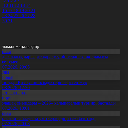
2
3
4
5
6
7
9
10
11
12
13
14
5
16
17
18
19
20
21
2
23
24
25
26
27
28
9
30
31
анымал жаңалықтар
Қоғам
нді салалық дәрігерге қаралу үшін терапевт жолдамасы
ажет емес
0.07.2026, 20:05
Білім
Aqparat
апондар Қазақстан өсімдіктерін зерттеп жүр
4.08.2026, 17:30
Басты ақпарат
Спорт
Болашақ ойындары – 2026» халықаралық турнирі басталды
0.07.2026, 10:01
Қоғам
ұрылтай сайлауына үміткерлердің тізімі бекітілді
3.07.2026, 20:03