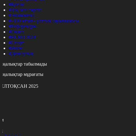
#Қоғам
#Заң мен тәртіп
#Экономика
#«100 кітап» ұлттық сауалнамасы
#Референдум
#Оқиға
#EURO 2024
#Спорт
#Әлем
#Денсаулық
аңалықтар табылмады
аңалықтар мұрағаты
ЕЛТОҚСАН 2025
с
с
р
с
м
н
к