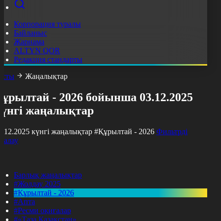
Корпорация туралы
Байланыс
Жарнама
ALTYN QOR
Редакция стандарты
асты
Жаңалықтар
ұрылтай - 2026 бойынша 03.12.2025
күнгі жаңалықтар
3.12.2025 күнгі жаңалықтар
#Құрылтай - 2026
Фильтрді
азалау
Барлық жаңалықтар
#Жолдау 2025
#Құрылтай - 2026
#Апта
#Ресми оқиғалар
#«Таза Қазақстан»