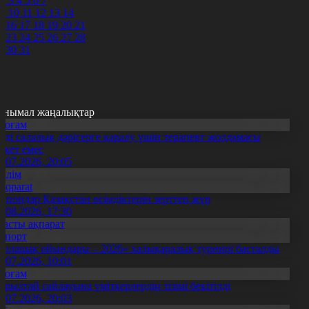
2
3
4
5
6
7
9
10
11
12
13
14
5
16
17
18
19
20
21
2
23
24
25
26
27
28
9
30
31
анымал жаңалықтар
Қоғам
нді салалық дәрігерге қаралу үшін терапевт жолдамасы
ажет емес
0.07.2026, 20:05
Білім
Aqparat
апондар Қазақстан өсімдіктерін зерттеп жүр
4.08.2026, 17:30
Басты ақпарат
Спорт
Болашақ ойындары – 2026» халықаралық турнирі басталды
0.07.2026, 10:01
Қоғам
ұрылтай сайлауына үміткерлердің тізімі бекітілді
3.07.2026, 20:03