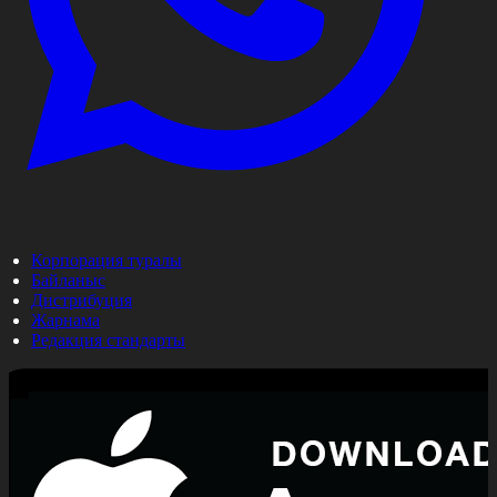
Корпорация туралы
Байланыс
Дистрибуция
Жарнама
Редакция стандарты