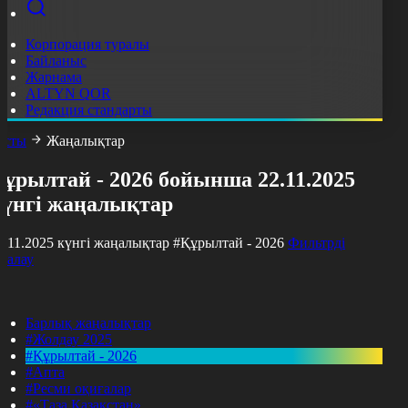
Корпорация туралы
Байланыс
Жарнама
ALTYN QOR
Редакция стандарты
асты
Жаңалықтар
ұрылтай - 2026 бойынша 22.11.2025
күнгі жаңалықтар
2.11.2025 күнгі жаңалықтар
#Құрылтай - 2026
Фильтрді
азалау
Барлық жаңалықтар
#Жолдау 2025
#Құрылтай - 2026
#Апта
#Ресми оқиғалар
#«Таза Қазақстан»