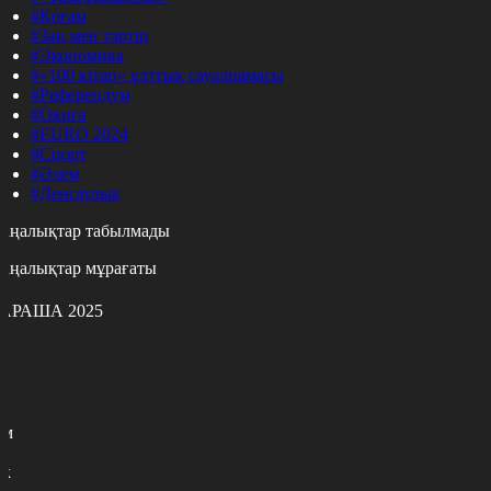
#Қоғам
#Заң мен тәртіп
#Экономика
#«100 кітап» ұлттық сауалнамасы
#Референдум
#Оқиға
#EURO 2024
#Спорт
#Әлем
#Денсаулық
аңалықтар табылмады
аңалықтар мұрағаты
АРАША 2025
с
с
р
с
м
н
к