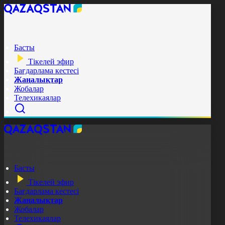
Басты
Тікелей эфир
Бағдарлама кестесі
Жаңалықтар
Жобалар
Телехикаялар
Басты
Тікелей эфир
Бағдарлама кестесі
Жаңалықтар
Жобалар
Телехикаялар