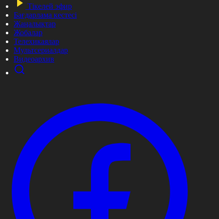
Тікелей эфир
Бағдарлама кестесі
Жаңалықтар
Жобалар
Телехикаялар
Мультсериалдар
Видеоархив