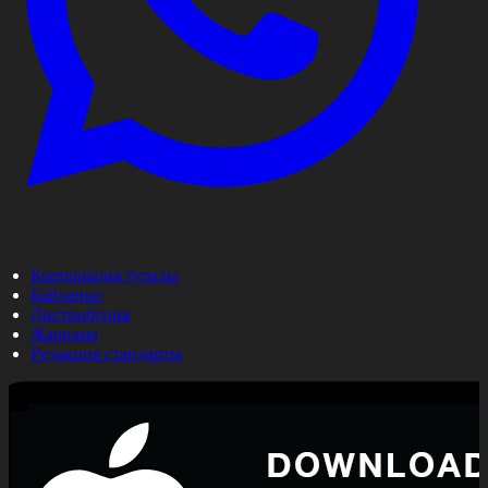
Корпорация туралы
Байланыс
Дистрибуция
Жарнама
Редакция стандарты