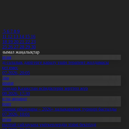
7
8
9
0
1
2
4
5
6
7
8
9
0
11
12
13
14
15
16
7
18
19
20
21
22
23
4
25
26
27
28
29
30
анымал жаңалықтар
Қоғам
нді салалық дәрігерге қаралу үшін терапевт жолдамасы
ажет емес
0.07.2026, 20:05
Білім
Aqparat
апондар Қазақстан өсімдіктерін зерттеп жүр
4.08.2026, 17:30
Басты ақпарат
Спорт
Болашақ ойындары – 2026» халықаралық турнирі басталды
0.07.2026, 10:01
Қоғам
ұрылтай сайлауына үміткерлердің тізімі бекітілді