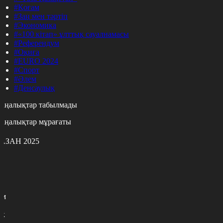
#Қоғам
#Заң мен тәртіп
#Экономика
#«100 кітап» ұлттық сауалнамасы
#Референдум
#Оқиға
#EURO 2024
#Спорт
#Әлем
#Денсаулық
аңалықтар табылмады
аңалықтар мұрағаты
АЗАН 2025
с
с
р
с
м
н
к