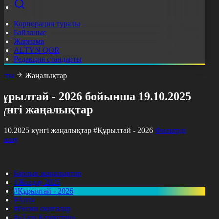
Корпорация туралы
Байланыс
Жарнама
ALTYN QOR
Редакция стандарты
асты
Жаңалықтар
ұрылтай - 2026 бойынша 19.10.2025
күнгі жаңалықтар
9.10.2025 күнгі жаңалықтар
#Құрылтай - 2026
Фильтрді
азалау
Барлық жаңалықтар
#Жолдау 2025
#Құрылтай - 2026
#Апта
#Ресми оқиғалар
#«Таза Қазақстан»