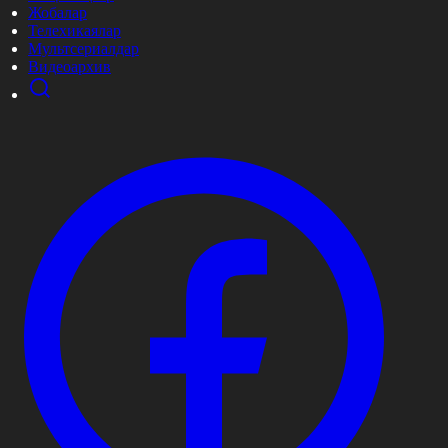
Жобалар
Телехикаялар
Мультсериалдар
Видеоархив