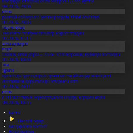
авлодарда отандық өнім өндірісі 1,5 есе артты
5.08.2026, 20:06
Қоғам
ұрылтай сайлауына үміткерлердің тізімі бекітілді
3.07.2026, 20:03
Жаңалықтар
ымкентте теміржолшылар марапатталды
1.07.2026, 17:15
Басты ақпарат
Спорт
Болашақ ойындары – 2026» халықаралық турнирі басталды
0.07.2026, 10:01
Білім
Aqparat
Тәуелсіздік ұрпақтары» грантын тағайындау жөніндегі
омиссияның қорытынды отырысы өтті
1.07.2026, 20:11
Қоғам
ұс еті мен тауық жұмыртқасын өндіру қарқын алды
7.08.2026, 10:05
Басты
Тікелей эфир
Бағдарлама кестесі
Жаңалықтар