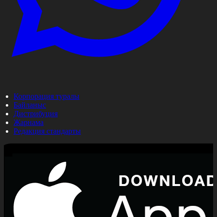
Корпорация туралы
Байланыс
Дистрибуция
Жарнама
Редакция стандарты