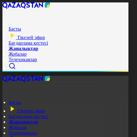
Басты
Тікелей эфир
Бағдарлама кестесі
Жаңалықтар
Жобалар
Телехикаялар
Басты
Тікелей эфир
Бағдарлама кестесі
Жаңалықтар
Жобалар
Телехикаялар