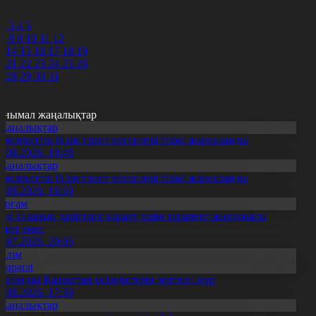
9
0
2
3
4
5
7
8
9
10
11
12
3
14
15
16
17
18
19
0
21
22
23
24
25
26
7
28
29
30
31
анымал жаңалықтар
Жаңалықтар
емлекеттік білім грант иегерлері тізімі жарияланды
7.08.2026, 19:46
Жаңалықтар
емлекеттік білім грант иегерлері тізімі жарияланды
7.08.2026, 16:50
Қоғам
нді салалық дәрігерге қаралу үшін терапевт жолдамасы
ажет емес
0.07.2026, 20:05
Білім
Aqparat
апондар Қазақстан өсімдіктерін зерттеп жүр
4.08.2026, 17:30
Жаңалықтар