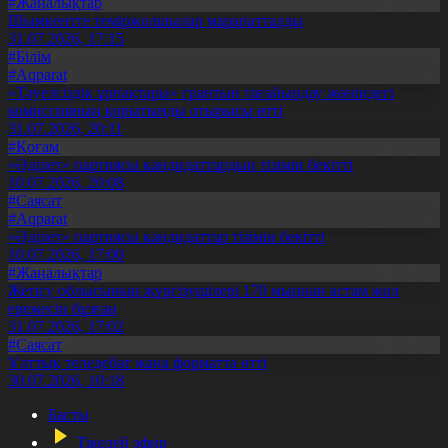
#Жаңалықтар
Шымкентте теміржолшылар марапатталды
31.07.2026, 17:15
#Білім
#Aqparat
«Тәуелсіздік ұрпақтары» грантын тағайындау жөніндегі
комиссияның қорытынды отырысы өтті
31.07.2026, 20:11
#Қоғам
«Әділет» партиясы кандидаттардың тізімін бекітті
10.07.2026, 20:08
#Саясат
#Aqparat
«Әділет» партиясы кандидаттар тізімін бекітті
10.07.2026, 17:00
#Жаңалықтар
Жетісу облысының жүргізушілері 170 мыңнан астам жол
ережесін бұзған
31.07.2026, 17:02
#Саясат
Ұлттық теледебат жаңа форматта өтті
30.07.2026, 10:18
Басты
Тікелей эфир