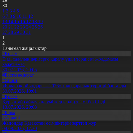
29
30
1
2
3
4
5
6
7
8
9
10
11
12
13
14
15
16
17
18
19
20
21
22
23
24
25
26
27
28
29
30
31
1
2
Танымал жаңалықтар
#Қоғам
Енді салалық дәрігерге қаралу үшін терапевт жолдамасы
қажет емес
30.07.2026, 20:05
#Басты ақпарат
#Спорт
«Болашақ ойындары – 2026» халықаралық турнирі басталды
30.07.2026, 10:01
#Қоғам
Құрылтай сайлауына үміткерлердің тізімі бекітілді
13.07.2026, 20:03
#Білім
#Aqparat
Жапондар Қазақстан өсімдіктерін зерттеп жүр
04.08.2026, 17:30