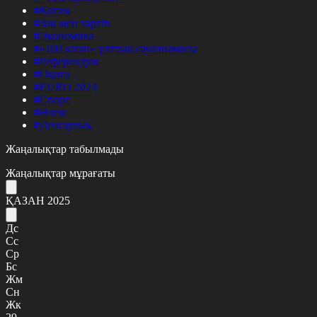
#Қоғам
#Заң мен тәртіп
#Экономика
#«100 кітап» ұлттық сауалнамасы
#Референдум
#Оқиға
#EURO 2024
#Спорт
#Әлем
#Денсаулық
Жаңалықтар табылмады
Жаңалықтар мұрағаты
ҚАЗАН 2025
Дс
Сс
Ср
Бс
Жм
Сн
Жк