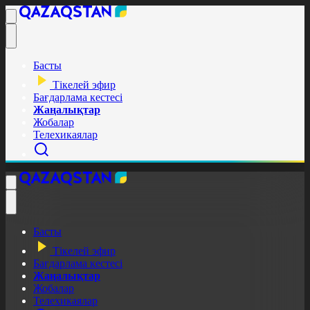
Басты
Тікелей эфир
Бағдарлама кестесі
Жаңалықтар
Жобалар
Телехикаялар
Басты
Тікелей эфир
Бағдарлама кестесі
Жаңалықтар
Жобалар
Телехикаялар