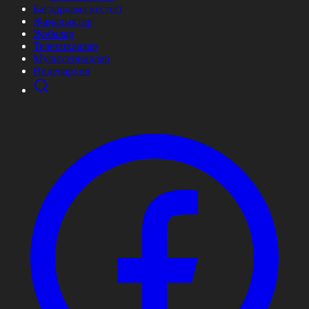
Бағдарлама кестесі
Жаңалықтар
Жобалар
Телехикаялар
Мультсериалдар
Видеоархив