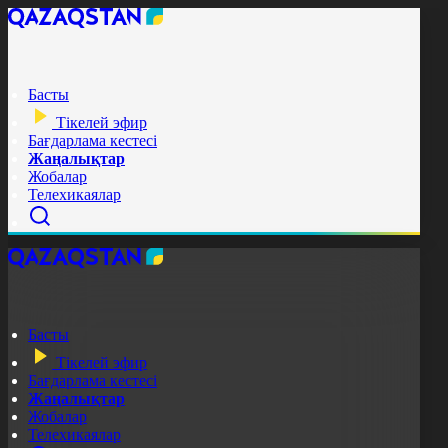
Басты
Тікелей эфир
Бағдарлама кестесі
Жаңалықтар
Жобалар
Телехикаялар
Басты
Тікелей эфир
Бағдарлама кестесі
Жаңалықтар
Жобалар
Телехикаялар