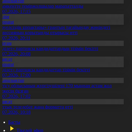
Жаңалықтар
ымкентте теміржолшылар марапатталды
1.07.2026, 17:15
Білім
Aqparat
Тәуелсіздік ұрпақтары» грантын тағайындау жөніндегі
омиссияның қорытынды отырысы өтті
1.07.2026, 20:11
Қоғам
Әділет» партиясы кандидаттардың тізімін бекітті
0.07.2026, 20:08
Саясат
Aqparat
Әділет» партиясы кандидаттар тізімін бекітті
0.07.2026, 17:00
Жаңалықтар
етісу облысының жүргізушілері 170 мыңнан астам жол
режесін бұзған
1.07.2026, 17:02
Саясат
лттық теледебат жаңа форматта өтті
0.07.2026, 10:18
Басты
Тікелей эфир