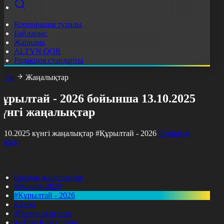
Корпорация туралы
Байланыс
Жарнама
ALTYN QOR
Редакция стандарты
асты
Жаңалықтар
ұрылтай - 2026 бойынша 13.10.2025
күнгі жаңалықтар
3.10.2025 күнгі жаңалықтар
#Құрылтай - 2026
Фильтрді
азалау
Барлық жаңалықтар
#Жолдау 2025
#Құрылтай - 2026
#Апта
#Ресми оқиғалар
#«Таза Қазақстан»