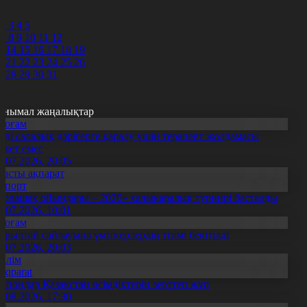
9
0
2
3
4
5
7
8
9
10
11
12
3
14
15
16
17
18
19
0
21
22
23
24
25
26
7
28
29
30
31
анымал жаңалықтар
Қоғам
нді салалық дәрігерге қаралу үшін терапевт жолдамасы
ажет емес
0.07.2026, 20:05
Басты ақпарат
Спорт
Болашақ ойындары – 2026» халықаралық турнирі басталды
0.07.2026, 10:01
Қоғам
ұрылтай сайлауына үміткерлердің тізімі бекітілді
3.07.2026, 20:03
Білім
Aqparat
апондар Қазақстан өсімдіктерін зерттеп жүр
4.08.2026, 17:30