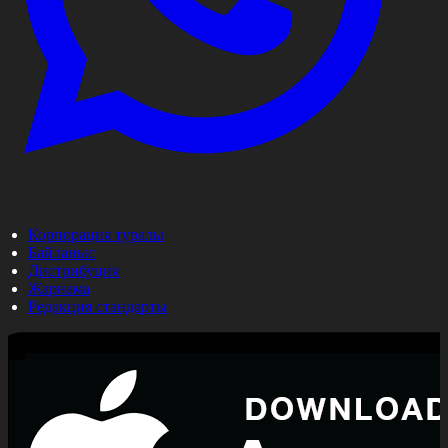
Корпорация туралы
Байланыс
Дистрибуция
Жарнама
Редакция стандарты