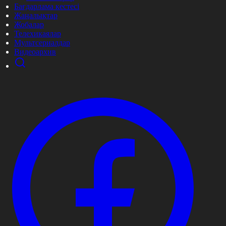
Бағдарлама кестесі
Жаңалықтар
Жобалар
Телехикаялар
Мультсериалдар
Видеоархив