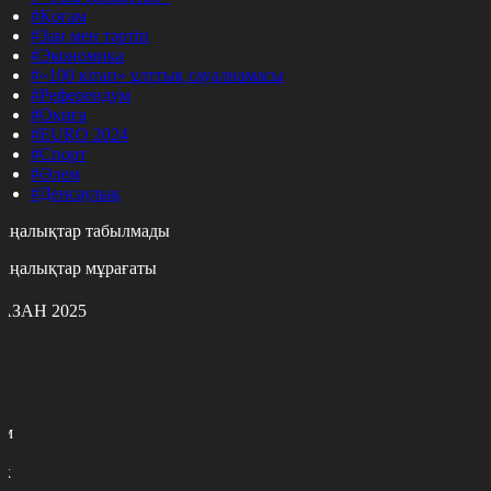
#Қоғам
#Заң мен тәртіп
#Экономика
#«100 кітап» ұлттық сауалнамасы
#Референдум
#Оқиға
#EURO 2024
#Спорт
#Әлем
#Денсаулық
аңалықтар табылмады
аңалықтар мұрағаты
АЗАН 2025
с
с
р
с
м
н
к