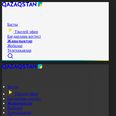
Басты
Тікелей эфир
Бағдарлама кестесі
Жаңалықтар
Жобалар
Телехикаялар
Басты
Тікелей эфир
Бағдарлама кестесі
Жаңалықтар
Жобалар
Телехикаялар