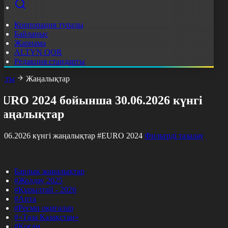
Корпорация туралы
Байланыс
Жарнама
ALTYN QOR
Редакция стандарты
асты
Жаңалықтар
EURO 2024 бойынша 30.06.2026 күнгі
жаңалықтар
0.06.2026 күнгі жаңалықтар
#EURO 2024
Фильтрді тазалау
Барлық жаңалықтар
#Жолдау 2025
#Құрылтай - 2026
#Апта
#Ресми оқиғалар
#«Таза Қазақстан»
#Қоғам