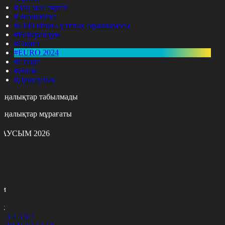
#Заң мен тәртіп
#Экономика
#«100 кітап» ұлттық сауалнамасы
#Референдум
#Оқиға
#EURO 2024
#Спорт
#Әлем
#Денсаулық
аңалықтар табылмады
аңалықтар мұрағаты
АУСЫМ 2026
с
с
р
с
м
н
к
2
3
4
5
6
7