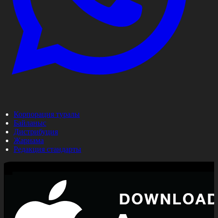
Корпорация туралы
Байланыс
Дистрибуция
Жарнама
Редакция стандарты