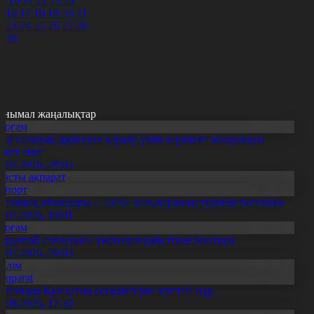
9
10
11
12
13
14
5
16
17
18
19
20
21
2
23
24
25
26
27
28
9
30
анымал жаңалықтар
Қоғам
нді салалық дәрігерге қаралу үшін терапевт жолдамасы
ажет емес
0.07.2026, 20:05
Басты ақпарат
Спорт
Болашақ ойындары – 2026» халықаралық турнирі басталды
0.07.2026, 10:01
Қоғам
ұрылтай сайлауына үміткерлердің тізімі бекітілді
3.07.2026, 20:03
Білім
Aqparat
апондар Қазақстан өсімдіктерін зерттеп жүр
4.08.2026, 17:30