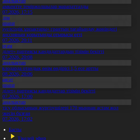
Жаңалықтар
ымкентте теміржолшылар марапатталды
1.07.2026, 17:15
Білім
Aqparat
Тәуелсіздік ұрпақтары» грантын тағайындау жөніндегі
омиссияның қорытынды отырысы өтті
1.07.2026, 20:11
Қоғам
Әділет» партиясы кандидаттардың тізімін бекітті
0.07.2026, 20:08
Жаңалықтар
авлодарда отандық өнім өндірісі 1,5 есе артты
5.08.2026, 20:06
Саясат
Aqparat
Әділет» партиясы кандидаттар тізімін бекітті
0.07.2026, 17:00
Жаңалықтар
етісу облысының жүргізушілері 170 мыңнан астам жол
режесін бұзған
1.07.2026, 17:02
Басты
Тікелей эфир