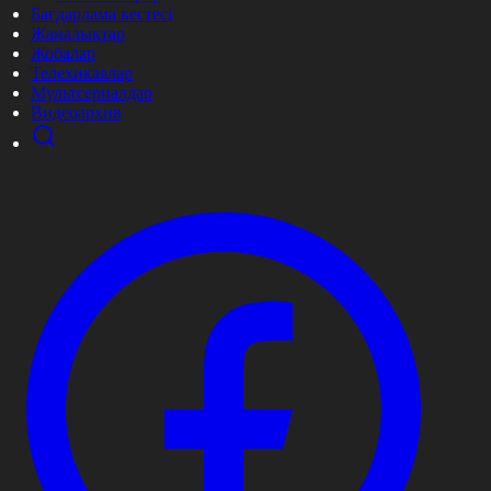
Бағдарлама кестесі
Жаңалықтар
Жобалар
Телехикаялар
Мультсериалдар
Видеоархив