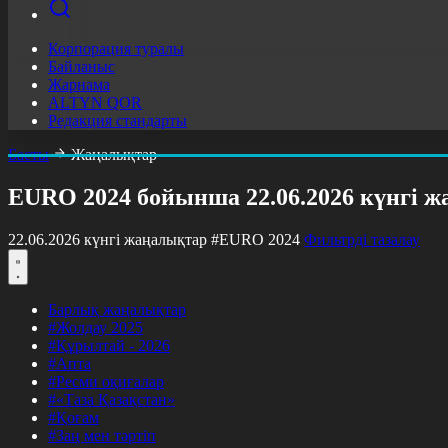
Корпорация туралы
Байланыс
Жарнама
ALTYN QOR
Редакция стандарты
Басты
Жаңалықтар
EURO 2024 бойынша 22.06.2026 күнгі 
22.06.2026 күнгі жаңалықтар
#EURO 2024
Фильтрді тазалау
Барлық жаңалықтар
#Жолдау 2025
#Құрылтай - 2026
#Апта
#Ресми оқиғалар
#«Таза Қазақстан»
#Қоғам
#Заң мен тәртіп