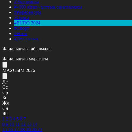
#Экономика
#«100 кітап» ұлттық сауалнамасы
#Референдум
#Оқиға
#EURO 2024
#Спорт
#Әлем
#Денсаулық
Жаңалықтар табылмады
Жаңалықтар мұрағаты
МАУСЫМ 2026
Дс
Сс
Ср
Бс
Жм
Сн
Жк
1
2
3
4
5
6
7
8
9
10
11
12
13
14
15
16
17
18
19
20
21