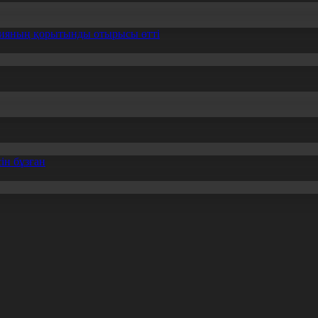
ссияның қорытынды отырысы өтті
ін бұзған