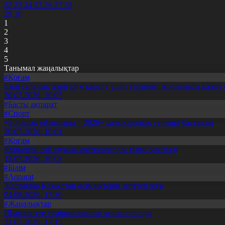
22
23
24
25
26
27
28
29
30
1
2
3
4
5
Танымал жаңалықтар
#Қоғам
Енді салалық дәрігерге қаралу үшін терапевт жолдамасы қажет 
30.07.2026, 20:05
#Басты ақпарат
#Спорт
«Болашақ ойындары – 2026» халықаралық турнирі басталды
30.07.2026, 10:01
#Қоғам
Құрылтай сайлауына үміткерлердің тізімі бекітілді
13.07.2026, 20:03
#Білім
#Aqparat
Жапондар Қазақстан өсімдіктерін зерттеп жүр
04.08.2026, 17:30
#Жаңалықтар
Шымкентте теміржолшылар марапатталды
31.07.2026, 17:15