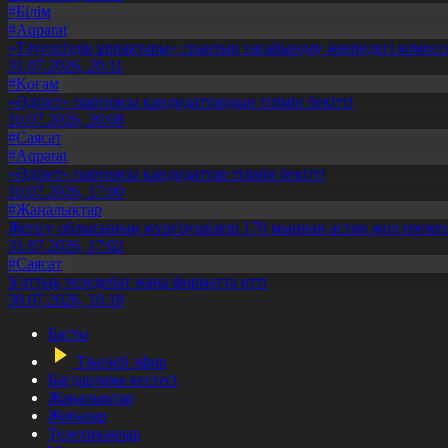
#Білім
#Aqparat
«Тәуелсіздік ұрпақтары» грантын тағайындау жөніндегі коми
31.07.2026, 20:11
#Қоғам
«Әділет» партиясы кандидаттардың тізімін бекітті
10.07.2026, 20:08
#Саясат
#Aqparat
«Әділет» партиясы кандидаттар тізімін бекітті
10.07.2026, 17:00
#Жаңалықтар
Жетісу облысының жүргізушілері 170 мыңнан астам жол ережес
31.07.2026, 17:02
#Саясат
Ұлттық теледебат жаңа форматта өтті
30.07.2026, 10:18
Басты
Тікелей эфир
Бағдарлама кестесі
Жаңалықтар
Жобалар
Телехикаялар