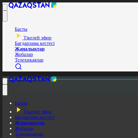
Басты
Тікелей эфир
Бағдарлама кестесі
Жаңалықтар
Жобалар
Телехикаялар
Басты
Тікелей эфир
Бағдарлама кестесі
Жаңалықтар
Жобалар
Телехикаялар