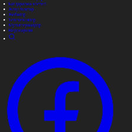
Бағдарлама кестесі
Жаңалықтар
Жобалар
Телехикаялар
Мультсериалдар
Видеоархив