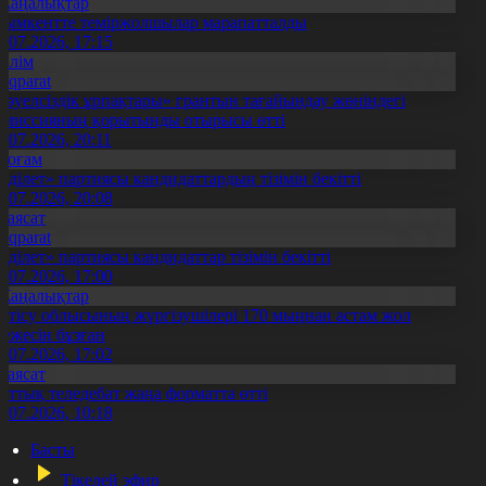
Жаңалықтар
ымкентте теміржолшылар марапатталды
1.07.2026, 17:15
Білім
Aqparat
Тәуелсіздік ұрпақтары» грантын тағайындау жөніндегі
омиссияның қорытынды отырысы өтті
1.07.2026, 20:11
Қоғам
Әділет» партиясы кандидаттардың тізімін бекітті
0.07.2026, 20:08
Саясат
Aqparat
Әділет» партиясы кандидаттар тізімін бекітті
0.07.2026, 17:00
Жаңалықтар
етісу облысының жүргізушілері 170 мыңнан астам жол
режесін бұзған
1.07.2026, 17:02
Саясат
лттық теледебат жаңа форматта өтті
0.07.2026, 10:18
Басты
Тікелей эфир