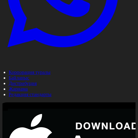
Корпорация туралы
Байланыс
Дистрибуция
Жарнама
Редакция стандарты