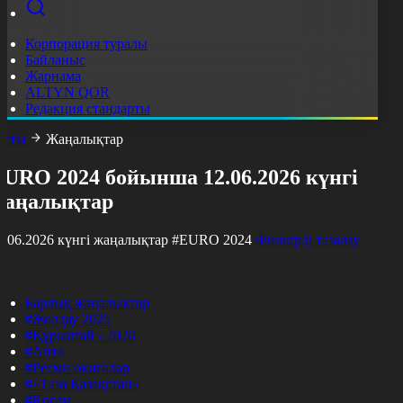
Корпорация туралы
Байланыс
Жарнама
ALTYN QOR
Редакция стандарты
асты
Жаңалықтар
EURO 2024 бойынша 12.06.2026 күнгі
жаңалықтар
2.06.2026 күнгі жаңалықтар
#EURO 2024
Фильтрді тазалау
Барлық жаңалықтар
#Жолдау 2025
#Құрылтай - 2026
#Апта
#Ресми оқиғалар
#«Таза Қазақстан»
#Қоғам