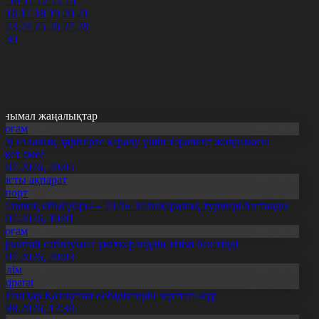
9
10
11
12
13
14
5
16
17
18
19
20
21
2
23
24
25
26
27
28
9
30
анымал жаңалықтар
Қоғам
нді салалық дәрігерге қаралу үшін терапевт жолдамасы
ажет емес
0.07.2026, 20:05
Басты ақпарат
Спорт
Болашақ ойындары – 2026» халықаралық турнирі басталды
0.07.2026, 10:01
Қоғам
ұрылтай сайлауына үміткерлердің тізімі бекітілді
3.07.2026, 20:03
Білім
Aqparat
апондар Қазақстан өсімдіктерін зерттеп жүр
4.08.2026, 17:30