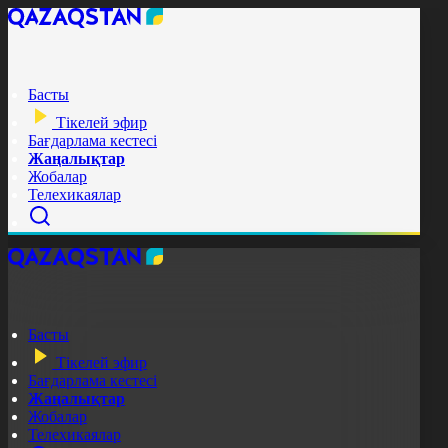
Басты
Тікелей эфир
Бағдарлама кестесі
Жаңалықтар
Жобалар
Телехикаялар
Басты
Тікелей эфир
Бағдарлама кестесі
Жаңалықтар
Жобалар
Телехикаялар