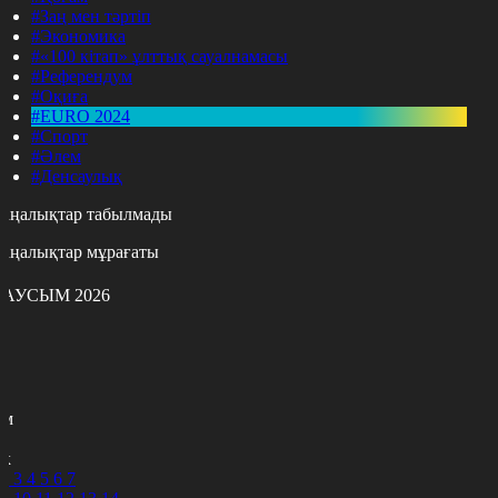
#Заң мен тәртіп
#Экономика
#«100 кітап» ұлттық сауалнамасы
#Референдум
#Оқиға
#EURO 2024
#Спорт
#Әлем
#Денсаулық
аңалықтар табылмады
аңалықтар мұрағаты
АУСЫМ 2026
с
с
р
с
м
н
к
2
3
4
5
6
7