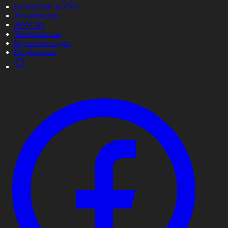
Бағдарлама кестесі
Жаңалықтар
Жобалар
Телехикаялар
Мультсериалдар
Видеоархив