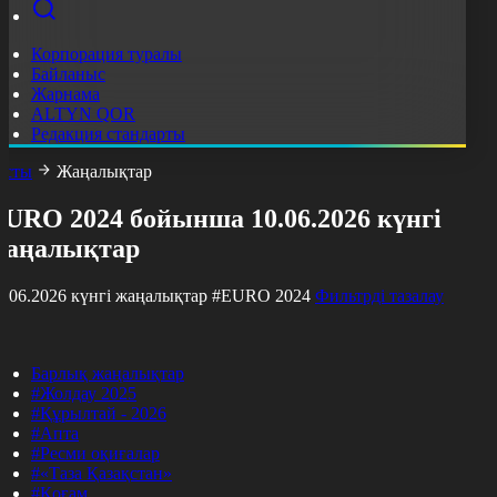
Корпорация туралы
Байланыс
Жарнама
ALTYN QOR
Редакция стандарты
асты
Жаңалықтар
EURO 2024 бойынша 10.06.2026 күнгі
жаңалықтар
0.06.2026 күнгі жаңалықтар
#EURO 2024
Фильтрді тазалау
Барлық жаңалықтар
#Жолдау 2025
#Құрылтай - 2026
#Апта
#Ресми оқиғалар
#«Таза Қазақстан»
#Қоғам