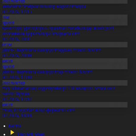
Жаңалықтар
ымкентте теміржолшылар марапатталды
1.07.2026, 17:15
Білім
Aqparat
Тәуелсіздік ұрпақтары» грантын тағайындау жөніндегі
омиссияның қорытынды отырысы өтті
1.07.2026, 20:11
Қоғам
Әділет» партиясы кандидаттардың тізімін бекітті
0.07.2026, 20:08
Саясат
Aqparat
Әділет» партиясы кандидаттар тізімін бекітті
0.07.2026, 17:00
Жаңалықтар
етісу облысының жүргізушілері 170 мыңнан астам жол
режесін бұзған
1.07.2026, 17:02
Саясат
лттық теледебат жаңа форматта өтті
0.07.2026, 10:18
Басты
Тікелей эфир