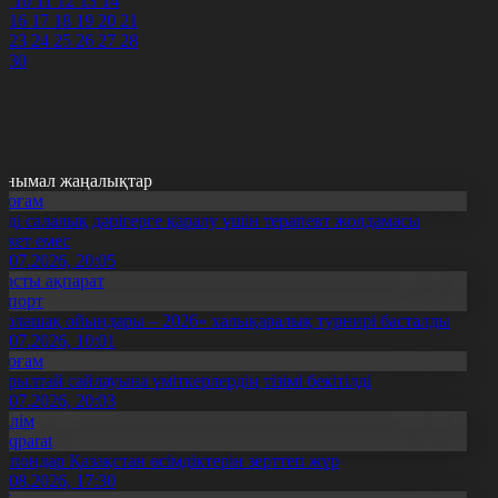
9
10
11
12
13
14
5
16
17
18
19
20
21
2
23
24
25
26
27
28
9
30
анымал жаңалықтар
Қоғам
нді салалық дәрігерге қаралу үшін терапевт жолдамасы
ажет емес
0.07.2026, 20:05
Басты ақпарат
Спорт
Болашақ ойындары – 2026» халықаралық турнирі басталды
0.07.2026, 10:01
Қоғам
ұрылтай сайлауына үміткерлердің тізімі бекітілді
3.07.2026, 20:03
Білім
Aqparat
апондар Қазақстан өсімдіктерін зерттеп жүр
4.08.2026, 17:30