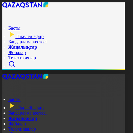
Басты
Тікелей эфир
Бағдарлама кестесі
Жаңалықтар
Жобалар
Телехикаялар
Басты
Тікелей эфир
Бағдарлама кестесі
Жаңалықтар
Жобалар
Телехикаялар