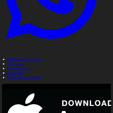
Корпорация туралы
Байланыс
Дистрибуция
Жарнама
Редакция стандарты