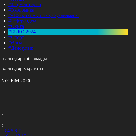
#Заң мен тәртіп
#Экономика
#«100 кітап» ұлттық сауалнамасы
#Референдум
#Оқиға
#EURO 2024
#Спорт
#Әлем
#Денсаулық
аңалықтар табылмады
аңалықтар мұрағаты
АУСЫМ 2026
с
с
р
с
м
н
к
2
3
4
5
6
7