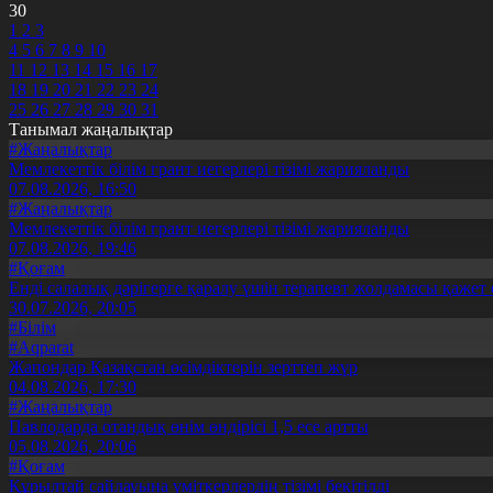
30
1
2
3
4
5
6
7
8
9
10
11
12
13
14
15
16
17
18
19
20
21
22
23
24
25
26
27
28
29
30
31
Танымал жаңалықтар
#Жаңалықтар
Мемлекеттік білім грант иегерлері тізімі жарияланды
07.08.2026, 16:50
#Жаңалықтар
Мемлекеттік білім грант иегерлері тізімі жарияланды
07.08.2026, 19:46
#Қоғам
Енді салалық дәрігерге қаралу үшін терапевт жолдамасы қажет 
30.07.2026, 20:05
#Білім
#Aqparat
Жапондар Қазақстан өсімдіктерін зерттеп жүр
04.08.2026, 17:30
#Жаңалықтар
Павлодарда отандық өнім өндірісі 1,5 есе артты
05.08.2026, 20:06
#Қоғам
Құрылтай сайлауына үміткерлердің тізімі бекітілді