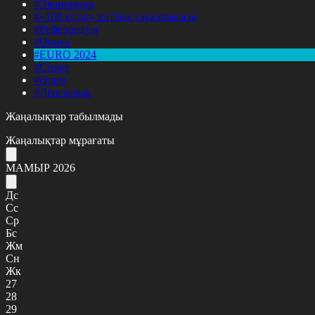
#Экономика
#«100 кітап» ұлттық сауалнамасы
#Референдум
#Оқиға
#EURO 2024
#Спорт
#Әлем
#Денсаулық
Жаңалықтар табылмады
Жаңалықтар мұрағаты
МАМЫР 2026
Дс
Сс
Ср
Бс
Жм
Сн
Жк
27
28
29