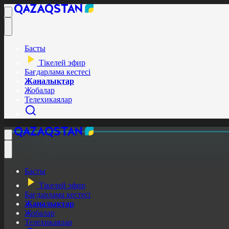
Басты
Тікелей эфир
Бағдарлама кестесі
Жаңалықтар
Жобалар
Телехикаялар
Басты
Тікелей эфир
Бағдарлама кестесі
Жаңалықтар
Жобалар
Телехикаялар