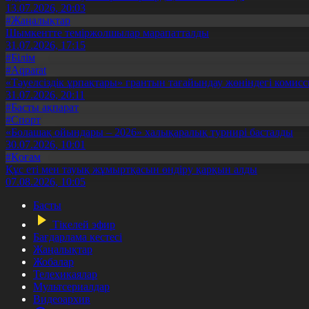
13.07.2026, 20:03
#Жаңалықтар
Шымкентте теміржолшылар марапатталды
31.07.2026, 17:15
#Білім
#Aqparat
«Тәуелсіздік ұрпақтары» грантын тағайындау жөніндегі коми
31.07.2026, 20:11
#Басты ақпарат
#Спорт
«Болашақ ойындары – 2026» халықаралық турнирі басталды
30.07.2026, 10:01
#Қоғам
Құс еті мен тауық жұмыртқасын өндіру қарқын алды
07.08.2026, 10:05
Басты
Тікелей эфир
Бағдарлама кестесі
Жаңалықтар
Жобалар
Телехикаялар
Мультсериалдар
Видеоархив