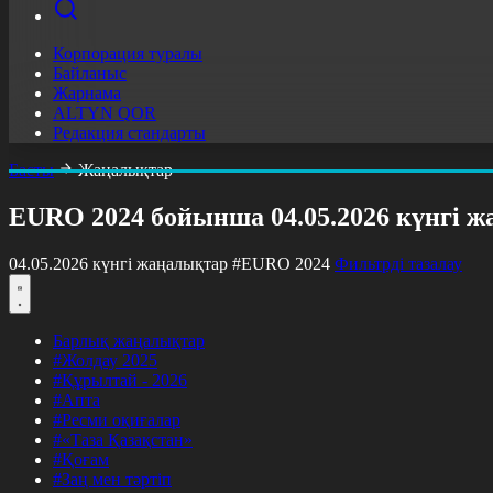
Корпорация туралы
Байланыс
Жарнама
ALTYN QOR
Редакция стандарты
Басты
Жаңалықтар
EURO 2024 бойынша 04.05.2026 күнгі 
04.05.2026 күнгі жаңалықтар
#EURO 2024
Фильтрді тазалау
Барлық жаңалықтар
#Жолдау 2025
#Құрылтай - 2026
#Апта
#Ресми оқиғалар
#«Таза Қазақстан»
#Қоғам
#Заң мен тәртіп