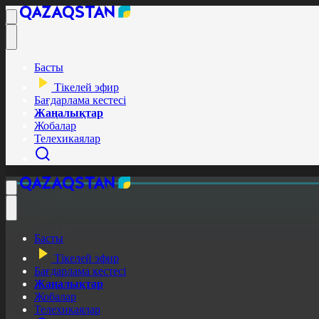
Басты
Тікелей эфир
Бағдарлама кестесі
Жаңалықтар
Жобалар
Телехикаялар
Басты
Тікелей эфир
Бағдарлама кестесі
Жаңалықтар
Жобалар
Телехикаялар