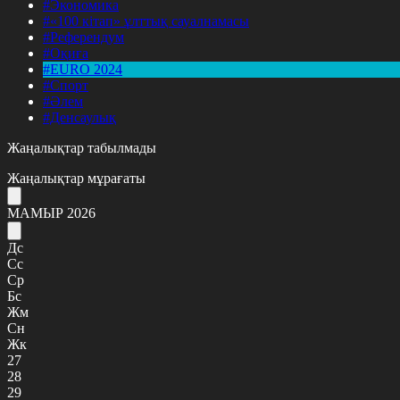
#Экономика
#«100 кітап» ұлттық сауалнамасы
#Референдум
#Оқиға
#EURO 2024
#Спорт
#Әлем
#Денсаулық
Жаңалықтар табылмады
Жаңалықтар мұрағаты
МАМЫР 2026
Дс
Сс
Ср
Бс
Жм
Сн
Жк
27
28
29