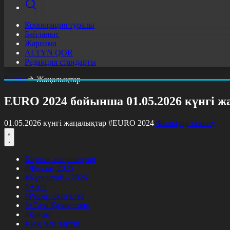
Корпорация туралы
Байланыс
Жарнама
ALTYN QOR
Редакция стандарты
Басты
Жаңалықтар
EURO 2024 бойынша 01.05.2026 күнгі 
01.05.2026 күнгі жаңалықтар
#EURO 2024
Фильтрді тазалау
Барлық жаңалықтар
#Жолдау 2025
#Құрылтай - 2026
#Апта
#Ресми оқиғалар
#«Таза Қазақстан»
#Қоғам
#Заң мен тәртіп