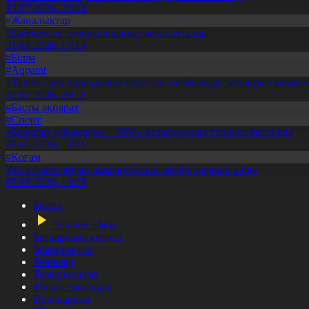
13.07.2026, 20:03
#Жаңалықтар
Шымкентте теміржолшылар марапатталды
31.07.2026, 17:15
#Білім
#Aqparat
«Тәуелсіздік ұрпақтары» грантын тағайындау жөніндегі коми
31.07.2026, 20:11
#Басты ақпарат
#Спорт
«Болашақ ойындары – 2026» халықаралық турнирі басталды
30.07.2026, 10:01
#Қоғам
Құс еті мен тауық жұмыртқасын өндіру қарқын алды
07.08.2026, 10:05
Басты
Тікелей эфир
Бағдарлама кестесі
Жаңалықтар
Жобалар
Телехикаялар
Мультсериалдар
Видеоархив