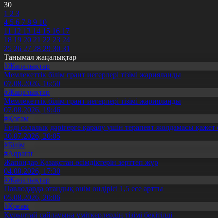
30
1
2
3
4
5
6
7
8
9
10
11
12
13
14
15
16
17
18
19
20
21
22
23
24
25
26
27
28
29
30
31
Танымал жаңалықтар
#Жаңалықтар
Мемлекеттік білім грант иегерлері тізімі жарияланды
07.08.2026, 16:50
#Жаңалықтар
Мемлекеттік білім грант иегерлері тізімі жарияланды
07.08.2026, 19:46
#Қоғам
Енді салалық дәрігерге қаралу үшін терапевт жолдамасы қажет 
30.07.2026, 20:05
#Білім
#Aqparat
Жапондар Қазақстан өсімдіктерін зерттеп жүр
04.08.2026, 17:30
#Жаңалықтар
Павлодарда отандық өнім өндірісі 1,5 есе артты
05.08.2026, 20:06
#Қоғам
Құрылтай сайлауына үміткерлердің тізімі бекітілді