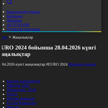
Корпорация туралы
Байланыс
Жарнама
ALTYN QOR
Редакция стандарты
асты
Жаңалықтар
EURO 2024 бойынша 28.04.2026 күнгі
жаңалықтар
8.04.2026 күнгі жаңалықтар
#EURO 2024
Фильтрді тазалау
Барлық жаңалықтар
#Жолдау 2025
#Құрылтай - 2026
#Апта
#Ресми оқиғалар
#«Таза Қазақстан»
#Қоғам