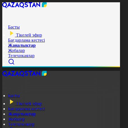
Басты
Тікелей эфир
Бағдарлама кестесі
Жаңалықтар
Жобалар
Телехикаялар
Басты
Тікелей эфир
Бағдарлама кестесі
Жаңалықтар
Жобалар
Телехикаялар