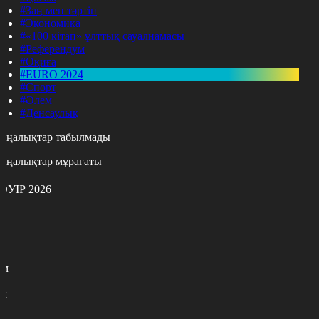
#Заң мен тәртіп
#Экономика
#«100 кітап» ұлттық сауалнамасы
#Референдум
#Оқиға
#EURO 2024
#Спорт
#Әлем
#Денсаулық
аңалықтар табылмады
аңалықтар мұрағаты
ӘУІР 2026
с
с
р
с
м
н
к
0