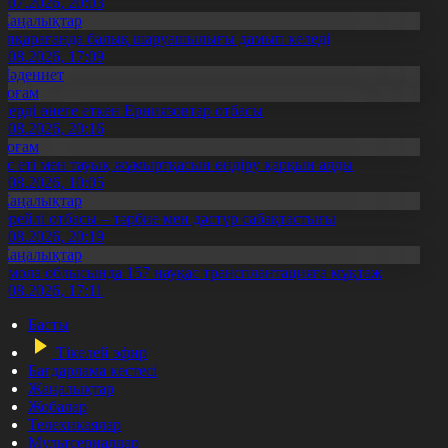
3.07.2026, 20:03
Жаңалықтар
үпқарағанда балық шаруашылығы дамып келеді
7.08.2026, 17:09
Мәдениет
Қоғам
нерді өнеге еткен Ерниязовтар отбасы
8.08.2026, 20:16
Қоғам
ұс еті мен тауық жұмыртқасын өндіру қарқын алды
7.08.2026, 10:05
Жаңалықтар
ерейлі отбасы – тәрбие мен дәстүр сабақтастығы
7.08.2026, 20:19
Жаңалықтар
қмола облысында 157 науқас трансплантацияға мұқтаж
6.08.2026, 17:11
Басты
Тікелей эфир
Бағдарлама кестесі
Жаңалықтар
Жобалар
Телехикаялар
Мультсериалдар