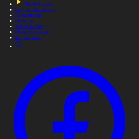
Тікелей эфир
Бағдарлама кестесі
Жаңалықтар
Жобалар
Телехикаялар
Мультсериалдар
Видеоархив