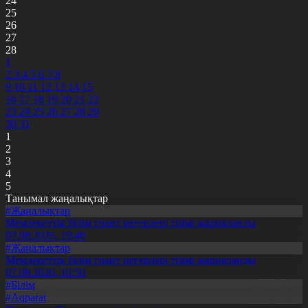
24
25
26
27
28
1
2
3
4
5
6
7
8
9
10
11
12
13
14
15
16
17
18
19
20
21
22
23
24
25
26
27
28
29
30
31
1
2
3
4
5
Танымал жаңалықтар
#Жаңалықтар
Мемлекеттік білім грант иегерлері тізімі жарияланды
07.08.2026, 19:46
#Жаңалықтар
Мемлекеттік білім грант иегерлері тізімі жарияланды
07.08.2026, 16:50
#Білім
#Aqparat