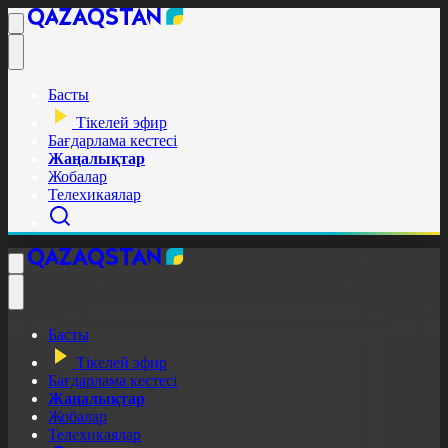
Басты
Тікелей эфир
Бағдарлама кестесі
Жаңалықтар
Жобалар
Телехикаялар
Басты
Тікелей эфир
Бағдарлама кестесі
Жаңалықтар
Жобалар
Телехикаялар