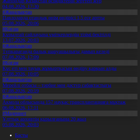
Жапондар Қазақстан өсімдіктерін зерттеп жүр
04.08.2026, 17:30
#Жаңалықтар
Павлодарда отандық өнім өндірісі 1,5 есе артты
05.08.2026, 20:06
#Қоғам
Құрылтай сайлауына үміткерлердің тізімі бекітілді
13.07.2026, 20:03
#Жаңалықтар
Түпқарағанда балық шаруашылығы дамып келеді
07.08.2026, 17:09
#Қоғам
Құс еті мен тауық жұмыртқасын өндіру қарқын алды
07.08.2026, 10:05
#Жаңалықтар
Мерейлі отбасы – тәрбие мен дәстүр сабақтастығы
07.08.2026, 20:19
#Жаңалықтар
Ақмола облысында 157 науқас трансплантацияға мұқтаж
06.08.2026, 17:11
#Мәдениет
Ұлттық архивтің құрылғанына 20 жыл
05.08.2026, 20:03
Басты