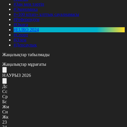
#Заң мен тәртіп
#Экономика
#«100 кітап» ұлттық сауалнамасы
#Референдум
#Оқиға
#EURO 2024
#Спорт
#Әлем
#Денсаулық
Жаңалықтар табылмады
Жаңалықтар мұрағаты
НАУРЫЗ 2026
Дс
Сс
Ср
Бс
Жм
Сн
Жк
23