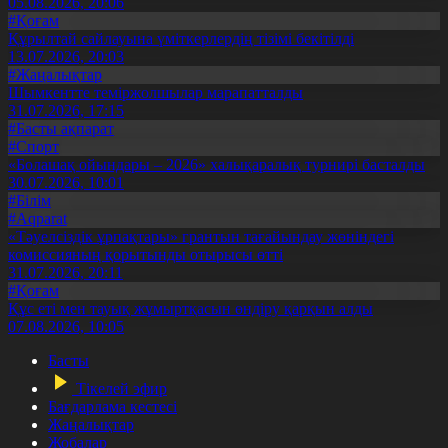
05.08.2026, 20:06
#Қоғам
Құрылтай сайлауына үміткерлердің тізімі бекітілді
13.07.2026, 20:03
#Жаңалықтар
Шымкентте теміржолшылар марапатталды
31.07.2026, 17:15
#Басты ақпарат
#Спорт
«Болашақ ойындары – 2026» халықаралық турнирі басталды
30.07.2026, 10:01
#Білім
#Aqparat
«Тәуелсіздік ұрпақтары» грантын тағайындау жөніндегі
комиссияның қорытынды отырысы өтті
31.07.2026, 20:11
#Қоғам
Құс еті мен тауық жұмыртқасын өндіру қарқын алды
07.08.2026, 10:05
Басты
Тікелей эфир
Бағдарлама кестесі
Жаңалықтар
Жобалар