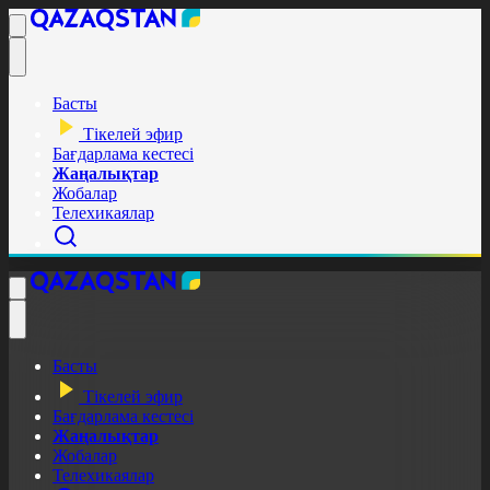
Басты
Тікелей эфир
Бағдарлама кестесі
Жаңалықтар
Жобалар
Телехикаялар
Басты
Тікелей эфир
Бағдарлама кестесі
Жаңалықтар
Жобалар
Телехикаялар