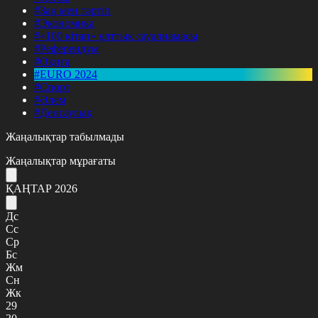
#Заң мен тәртіп
#Экономика
#«100 кітап» ұлттық сауалнамасы
#Референдум
#Оқиға
#EURO 2024
#Спорт
#Әлем
#Денсаулық
Жаңалықтар табылмады
Жаңалықтар мұрағаты
ҚАҢТАР 2026
Дс
Сс
Ср
Бс
Жм
Сн
Жк
29