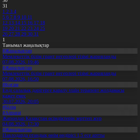
30
31
1
2
3
4
5
6
7
8
9
10
11
12
13
14
15
16
17
18
19
20
21
22
23
24
25
26
27
28
29
30
31
1
Танымал жаңалықтар
#Жаңалықтар
Мемлекеттік білім грант иегерлері тізімі жарияланды
07.08.2026, 19:46
#Жаңалықтар
Мемлекеттік білім грант иегерлері тізімі жарияланды
07.08.2026, 16:50
#Қоғам
Енді салалық дәрігерге қаралу үшін терапевт жолдамасы
қажет емес
30.07.2026, 20:05
#Білім
#Aqparat
Жапондар Қазақстан өсімдіктерін зерттеп жүр
04.08.2026, 17:30
#Жаңалықтар
Павлодарда отандық өнім өндірісі 1,5 есе артты