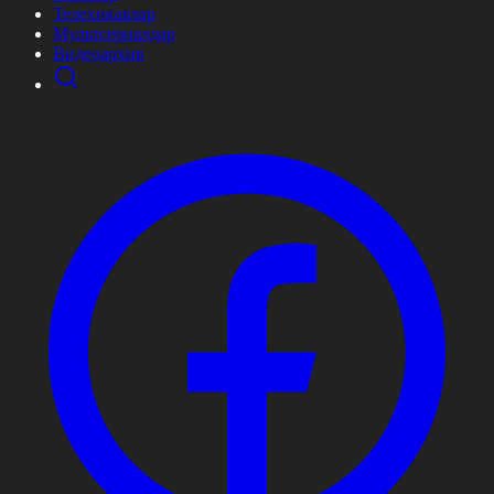
Телехикаялар
Мультсериалдар
Видеоархив