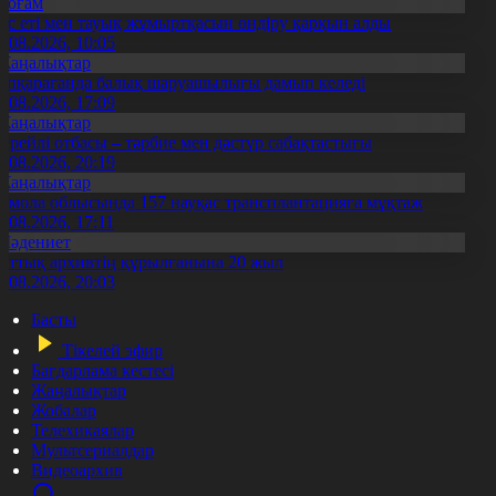
Қоғам
ұс еті мен тауық жұмыртқасын өндіру қарқын алды
7.08.2026, 10:05
Жаңалықтар
үпқарағанда балық шаруашылығы дамып келеді
7.08.2026, 17:09
Жаңалықтар
ерейлі отбасы – тәрбие мен дәстүр сабақтастығы
7.08.2026, 20:19
Жаңалықтар
қмола облысында 157 науқас трансплантацияға мұқтаж
6.08.2026, 17:11
Мәдениет
лттық архивтің құрылғанына 20 жыл
5.08.2026, 20:03
Басты
Тікелей эфир
Бағдарлама кестесі
Жаңалықтар
Жобалар
Телехикаялар
Мультсериалдар
Видеоархив