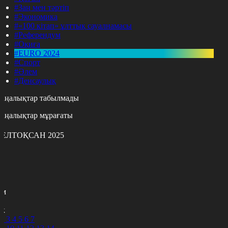
#Заң мен тәртіп
#Экономика
#«100 кітап» ұлттық сауалнамасы
#Референдум
#Оқиға
#EURO 2024
#Спорт
#Әлем
#Денсаулық
аңалықтар табылмады
аңалықтар мұрағаты
ЕЛТОҚСАН 2025
с
с
р
с
м
н
к
2
3
4
5
6
7