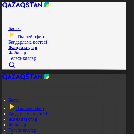
Басты
Тікелей эфир
Бағдарлама кестесі
Жаңалықтар
Жобалар
Телехикаялар
Басты
Тікелей эфир
Бағдарлама кестесі
Жаңалықтар
Жобалар
Телехикаялар