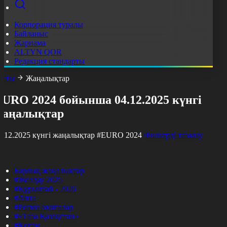
Корпорация туралы
Байланыс
Жарнама
ALTYN QOR
Редакция стандарты
асты
Жаңалықтар
EURO 2024 бойынша 04.12.2025 күнгі
жаңалықтар
4.12.2025 күнгі жаңалықтар
#EURO 2024
Фильтрді тазалау
Барлық жаңалықтар
#Жолдау 2025
#Құрылтай - 2026
#Апта
#Ресми оқиғалар
#«Таза Қазақстан»
#Қоғам