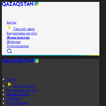
Басты
Тікелей эфир
Бағдарлама кестесі
Жаңалықтар
Жобалар
Телехикаялар
Басты
Тікелей эфир
Бағдарлама кестесі
Жаңалықтар
Жобалар
Телехикаялар