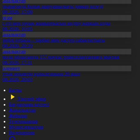
Жаңалықтар
үпқарағанда балық шаруашылығы дамып келеді
7.08.2026, 17:09
Қоғам
ұс еті мен тауық жұмыртқасын өндіру қарқын алды
7.08.2026, 10:05
Жаңалықтар
ерейлі отбасы – тәрбие мен дәстүр сабақтастығы
7.08.2026, 20:19
Жаңалықтар
қмола облысында 157 науқас трансплантацияға мұқтаж
6.08.2026, 17:11
Мәдениет
лттық архивтің құрылғанына 20 жыл
5.08.2026, 20:03
Басты
Тікелей эфир
Бағдарлама кестесі
Жаңалықтар
Жобалар
Телехикаялар
Мультсериалдар
Видеоархив