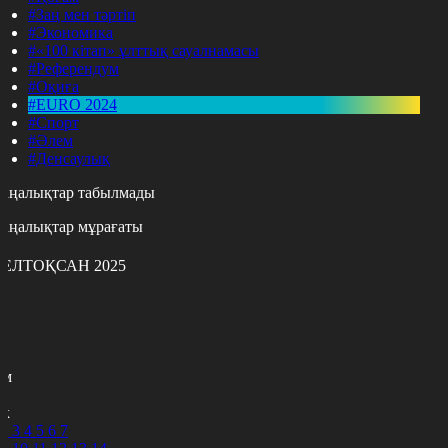
#Заң мен тәртіп
#Экономика
#«100 кітап» ұлттық сауалнамасы
#Референдум
#Оқиға
#EURO 2024
#Спорт
#Әлем
#Денсаулық
аңалықтар табылмады
аңалықтар мұрағаты
ЕЛТОҚСАН 2025
с
с
р
с
м
н
к
2
3
4
5
6
7