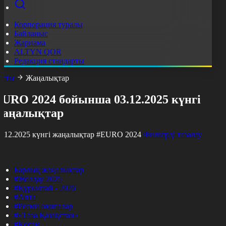
Корпорация туралы
Байланыс
Жарнама
ALTYN QOR
Редакция стандарты
асты
Жаңалықтар
EURO 2024 бойынша 03.12.2025 күнгі
жаңалықтар
3.12.2025 күнгі жаңалықтар
#EURO 2024
Фильтрді тазалау
Барлық жаңалықтар
#Жолдау 2025
#Құрылтай - 2026
#Апта
#Ресми оқиғалар
#«Таза Қазақстан»
#Қоғам